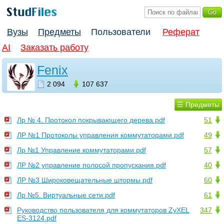
Вузы
Предметы
Пользователи
Реферат
AI
Заказать работу
Fenix
2 094
107 637
☰ Предметы
Лр № 4. Протокол покрывающего дерева.pdf
51
ЛР №1 Протоколы управления коммутаторами.pdf
49
Лр №1 Управление коммутаторами.pdf
57
ЛР №2 управление полосой пропускания.pdf
40
ЛР №3 Широковещательные штормы.pdf
60
Лр №5. Виртуальные сети.pdf
61
Руководство пользователя для коммутаторов ZyXEL
347
ES-3124.pdf