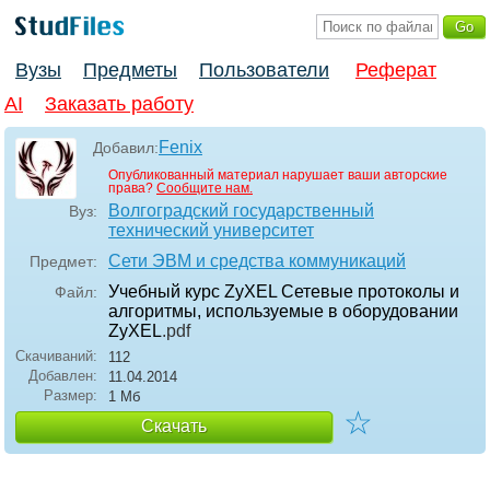
Вузы
Предметы
Пользователи
Реферат
AI
Заказать работу
Fenix
Добавил:
Опубликованный материал нарушает ваши авторские
права?
Сообщите нам.
Волгоградский государственный
Вуз:
технический университет
Сети ЭВМ и средства коммуникаций
Предмет:
Учебный курс ZyXEL Сетевые протоколы и
Файл:
алгоритмы, используемые в оборудовании
ZyXEL
.pdf
Скачиваний:
112
Добавлен:
11.04.2014
Размер:
1 Мб
☆
Скачать