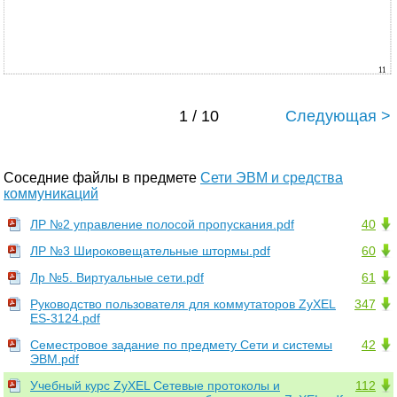
11
1 / 10
Следующая >
Соседние файлы в предмете
Сети ЭВМ и средства
коммуникаций
ЛР №2 управление полосой пропускания.pdf
40
ЛР №3 Широковещательные штормы.pdf
60
Лр №5. Виртуальные сети.pdf
61
Руководство пользователя для коммутаторов ZyXEL
347
ES-3124.pdf
Семестровое задание по предмету Сети и системы
42
ЭВМ.pdf
Учебный курс ZyXEL Сетевые протоколы и
112