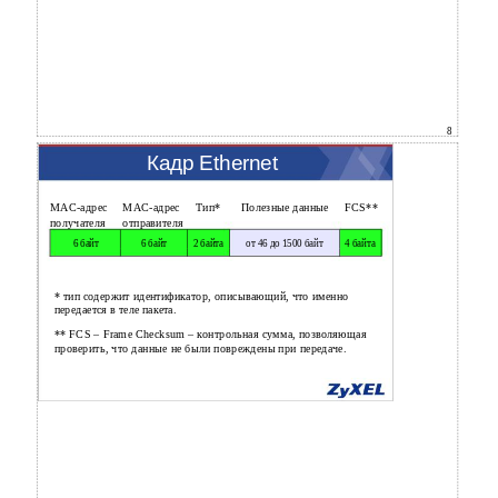
8
Кадр Ethernet
MAC-адрес
MAC-адрес
Тип*
Полезные данные
FCS**
получателя
отправителя
6 байт
6 байт
2 байта
от 46 до 1500 байт
4 байта
* тип содержит идентификатор, описывающий, что именно
передается в теле пакета.
** FCS – Frame Checksum – контрольная сумма, позволяющая
проверить, что данные не были повреждены при передаче.