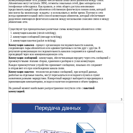
Коммуникационные сети должны обеспечивать связь своих абонентов между собой.
Абонентами могут вступать ЭВМ, сегменты локальных сетей, факс-аппараты или
телефонные собеседники. Как правило, в сетях общего доступа невозможно
предоставить каждой паре абонентов собственную физическую линию связи, которой
они могли бы монопольно «владеть» и использовать в любое время. Поэтому в сети
всегда применяется какой-либо способ коммутации абонентов, который обеспечивает
разделение имеющихся физических каналов между несколькими сеансами связи и между
абонентами сети.
Существуют три принципиально различные схемы коммутации абонентов в сетях:
1.
коммутация каналов (circuit switching);
2.
коммутация сообщений (message switching);
3.
коммутация пакетов (packet switching).
Коммутация каналов
- процесс организации последовательности каналов,
соединяющих пары абонентских или административных систем друг с другом. В
результате коммуникации последовательность каналов соединяется в единый канал,
проходящий через всю коммуникационную сеть.
Коммутация сообщений
- коммутация, обеспечивающая передачу через сеть сообщений с
промежуточными этапами сборки, хранения и разборки в узлах коммутации.
Каждое промежуточное устройство принимает сообщение, локально его сохраняет
и отправляет его при освобождении канала связи.
Коммутация пакетов
- технология доставки сообщений, при которой данные,
разбитые на отдельные пакеты, могут пересылаться из исходного пункта в пункт
назначения разными маршрутами. Конкретный маршрут выбирается передающим и
принимающим компьютерами, исходя из наличия соединения и объем трафика.
На данный момент наибольшее распространение получили сети с
пакетной
коммутацией.
3
Передача данных