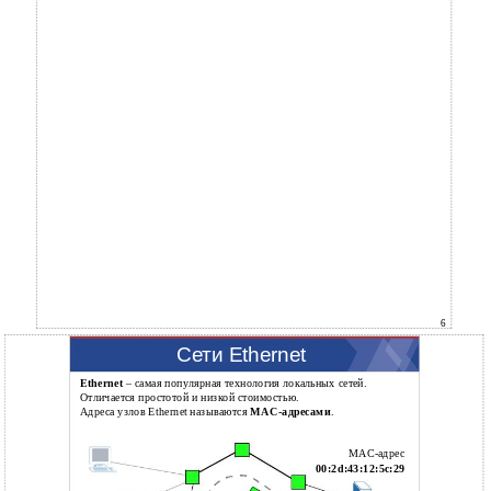
6
Сети Ethernet
Ethernet
– самая популярная технология локальных сетей.
Отличается простотой и низкой стоимостью.
Адреса узлов Ethernet называются
MAC-адресами
.
MAC-адрес
00:2d:43:12:5c:29