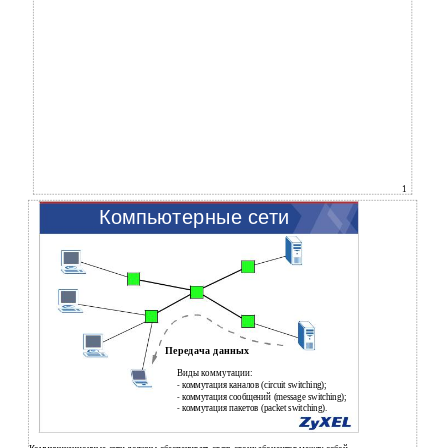
1
Компьютерные сети
Передача данных
Виды коммутации:
коммутация каналов (circuit switching);
-
коммутация сообщений (message switching);
-
коммутация пакетов (packet switching).
-