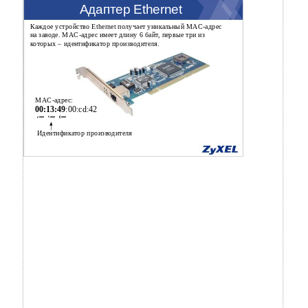
Адаптер Ethernet
Каждое устройство Ethernet получает уникальный MAC-адрес
на заводе. MAC-адрес имеет длину 6 байт, первые три из
которых – идентификатор производителя.
MAC-адрес:
00:13:49
:00:cd:42
ì í î
Идентификатор производителя