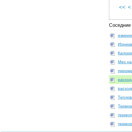
<<
<
Соседние
измере
Иониза
Калори
Мех на
пироме
расход
расход
Теплов
Термом
термоп
термор