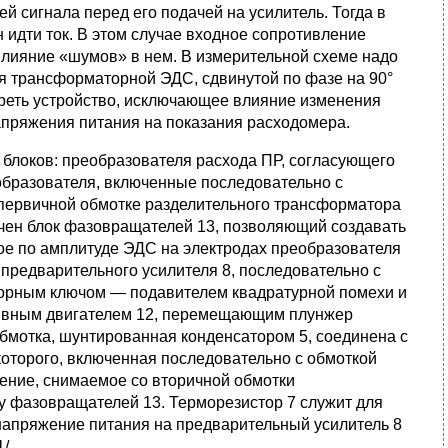
 сигнала перед его подачей на усилитель. Тогда в
идти ток. В этом случае входное сопротивление
влияние «шумов» в нем. В измерительной схеме надо
я трансформаторной ЭДС, сдвинутой по фазе на 90°
треть устройство, исключающее влияние изменения
напряжения питания на показания расходомера.
х блоков: преобразователя расхода ПР, согласующего
образователя, включенные последовательно с
первичной обмотке разделительного трансформатора
ючен блок фазовращателей 13, позволяющий создавать
ое по амплитуде ЭДС на электродах преобразователя
 предварительного усилителя 8, последовательно с
сторным ключом — подавителем квадратурной помехи и
сивным двигателем 12, перемещающим плунжер
мотка, шунтированная конденсатором 5, соединена с
которого, включенная последовательно с обмоткой
жение, снимаемое со вторичной обмотки
у фазовращателей 13. Терморезистор 7 служит для
апряжение питания на предварительный усилитель 8
1/