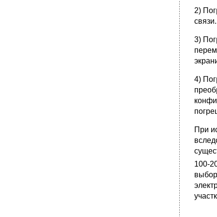
2) По
связи
3) По
перем
экран
4) По
преоб
конфи
погреш
При и
вслед
сущес
100-2
выбор
элект
участк