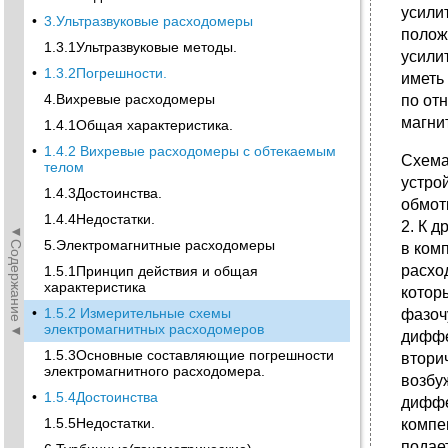
усили
•
3.Ультразвуковые расходомеры
полож
1.3.1Ультразвуковые методы.
усили
•
1.3.2Погрешности.
иметь
4.Вихревые расходомеры
по от
магни
1.4.1Общая характеристика.
•
1.4.2 Вихревые расходомеры с обтекаемым
Схема
телом
устро
1.4.3Достоинства.
обмот
1.4.4Недостатки.
2. К 
◄Содержание◄
5.Электромагнитные расходомеры
в ком
расхо
1.5.1Принцип действия и общая
характеристика
котор
•
1.5.2 Измерительные схемы
фазоч
электромагнитных расходомеров
диффе
1.5.3Основные составляющие погрешности
втори
электромагнитного расходомера.
возбу
•
1.5.4Достоинства
диффе
1.5.5Недостатки.
компе
подает