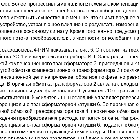
теля. Более прогрессивными являются схемы с компенсацией
ении равновесия через преобразователь вообще не должен 
теля может быть существенно меньше, что снизит вредное 
 устройство, устраняющее влияние на результаты измерени
ношению к основному сигналу. Кроме того, важно предусмо
тного потока преобразователя, в частности, от колебания 
 расходомера 4-РИМ показана на рис. 6. Он состоит из тре
йства УС-1 и измерительного прибора ИП. Электроды 1 пре
кой компенсационного трансформатора 3, присоединены к 
другой обмотке компенсационного трансформатора 3 подкл
пенсационной цепи напряжение, обратное по фазе, но равн
да. Вторичная обмотка трансформа­тора 2 связана с входом
ым соединены узел фазирования 9, усилитель 10 с транзи
увствительный усилитель 11. Последний управляет ревер
ренциально-трансформаторной катушки 6. Ее первичная об
чной обмоткой трансформатора тока 4, первичная обмотка 
ждения преобразователя расхода, питается от сети. Напря
ренциально-трансформаторной катушки 6, подается к блок
нсации изменения окружающей температуры. Постоянное н
ся от блока 14 через разделительный диод и конденсатор. /