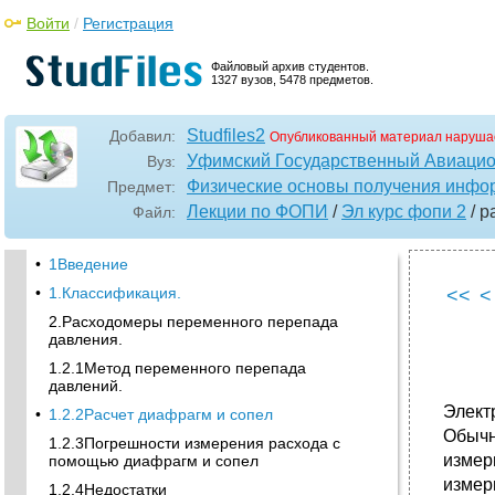
Войти
/
Регистрация
Файловый архив студентов.
1327 вузов, 5478 предметов.
Studfiles2
Добавил:
Опубликованный материал наруша
Уфимский Государственный Авиацио
Вуз:
Физические основы получения инфо
Предмет:
Лекции по ФОПИ
/
Эл курс фопи 2
/ р
Файл:
•
1Введение
•
1.Классификация.
<<
<
2.Расходомеры переменного перепада
давления.
1.2.1Метод переменного перепада
давлений.
Элект
•
1.2.2Расчет диафрагм и сопел
Обычн
1.2.3Погрешности измерения расхода с
измер
помощью диафрагм и сопел
измер
1.2.4Недостатки