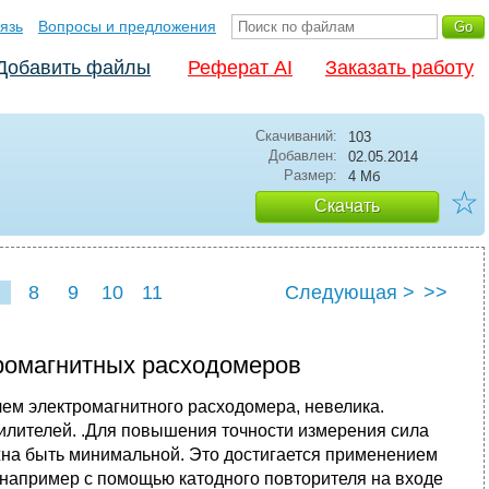
язь
Вопросы и предложения
Добавить файлы
Реферат AI
Заказать работу
Скачиваний:
103
Добавлен:
02.05.2014
Размер:
4 Мб
☆
Скачать
8
9
10
11
Следующая >
>>
ромагнитных расходомеров
м электромагнитного расходомера, невелика.
илителей. .Для повышения точности измерения сила
жна быть минимальной. Это достигается применением
например с помощью катодного повторителя на входе