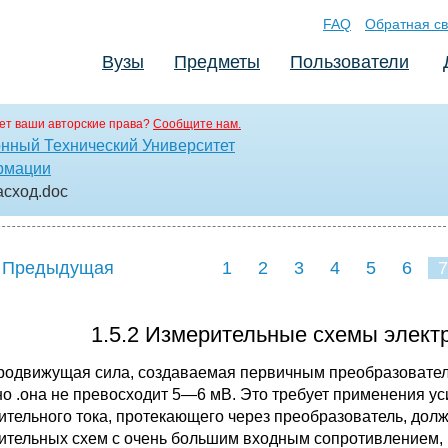
FAQ
Обратная св
Вузы
Предметы
Пользователи
ет ваши авторские права?
Сообщите нам.
нный Технический Университет
рмации
асход
.doc
 Предыдущая
1
2
3
4
5
6
7
1.5.2 Измерительные схемы элект
родвижущая сила, создаваемая первичным преобразователе
о .она не превосходит 5—6 мВ. Это требует применения ус
ительного тока, протекающего через преобразователь, дол
ительных схем с очень большим входным сопротивлением, 