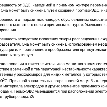
грешность от ЭДС, наводимой в приемном контуре перемен
. Она может быть снижена путем создания противо-ЭДС, ин
грешности от паразитных наводок, обусловленных емкостн
енного магнитного поля и приемным контуром. Уменьшение
ирования.
грешность вследствие искажения эпюры распределения ско
разователя. Она может быть снижена использованием неод
гурации или применением преобразователя прямоугольного 
ность отсутствует.
спользовании в качестве источников магнитного поля сис
ствие временной и температурной нестабильности характер
твенны у расходомеров для жидких металлов, у которых те
0
00
С. Причиной значительных погрешностей могут быть те
а материала электродов и других элементов приемного кон
родами. Термо-ЭДС уменьшаются при расположении электро
е трубопровода. /2/