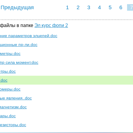
 Предыдущая
1
2
3
4
5
6
7
 файлы в папке
Эл курс фопи 2
ние параметров элцепей.doc
ционные пр-ли.doc
метры.doc
пр сила момент.doc
тры.doc
.doc
омеры.doc
ые явления..doc
агнетизм.doc
ары.doc
езисторы.doc