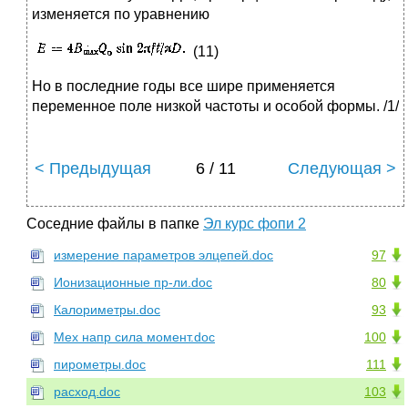
изменяется по уравнению
(11)
Но в последние годы все шире применяется
переменное поле низкой частоты и особой формы. /1/
< Предыдущая
6 / 11
Следующая >
Соседние файлы в папке
Эл курс фопи 2
измерение параметров элцепей.doc
97
Ионизационные пр-ли.doc
80
Калориметры.doc
93
Мех напр сила момент.doc
100
пирометры.doc
111
расход.doc
103