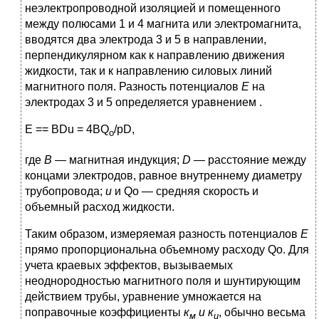
неэлектропроводной изоляцией и помещенного
между полюсами 1 и 4 магнита или электромагнита,
вводятся два электрода 3 и 5 в направлении,
перпендикулярном как к направлению движения
жидкости, так и к направлению силовых линий
магнитного поля. Разность потенциалов
Е
на
электродах 3 и 5 определяется уравнением .
Е == BDu = 4BQ
/pD,
о
где
В
—
магнитная индукция;
D
—
расстояние между
концами электродов, равное внутреннему диаметру
трубопровода;
u
и Qo — средняя скорость и
объемный расход жидкости.
Таким образом, измеряемая разность потенциалов
Е
прямо пропорциональна объемному расходу Qo. Для
учета краевых эффектов, вызываемых
неоднородностью магнитного поля и шунтирующим
действием трубы, уравнение умножается на
поправочные коэффициенты
к
и к
, обычно весьма
м
и