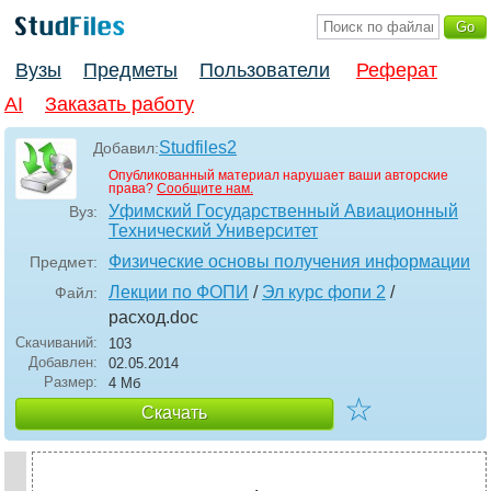
Вузы
Предметы
Пользователи
Реферат
AI
Заказать работу
Studfiles2
Добавил:
Опубликованный материал нарушает ваши авторские
права?
Сообщите нам.
Уфимский Государственный Авиационный
Вуз:
Технический Университет
Физические основы получения информации
Предмет:
Лекции по ФОПИ
/
Эл курс фопи 2
/
Файл:
расход
.doc
Скачиваний:
103
Добавлен:
02.05.2014
Размер:
4 Мб
☆
Скачать