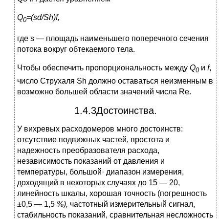
Q
=(sd/Sh)f,
0
где s — площадь наименьшего поперечного сечения
потока вокруг обтекаемого тела.
Чтобы обеспечить пропорциональность между
Q
и
f
,
0
число Струхаля Sh должно оставаться неизменным в
возможно большей области значений числа Re.
1.4.3Достоинства.
У вихревых расходомеров много достоинств:
отсутствие подвижных частей, простота и
надежность преобразователя расхода,
независимость показаний от давления и
температуры, большой· диапазон измерения,
доходящий в некоторых случаях до 15 — 20,
линейность шкалы, хорошая точность (погрешность
±0,5 — 1,5
%),
частотный измерительный сигнал,
стабильность показаний, сравнительная несложность