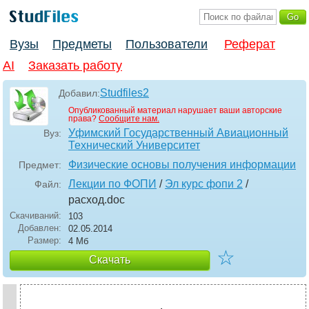
Вузы
Предметы
Пользователи
Реферат
AI
Заказать работу
Studfiles2
Добавил:
Опубликованный материал нарушает ваши авторские
права?
Сообщите нам.
Уфимский Государственный Авиационный
Вуз:
Технический Университет
Физические основы получения информации
Предмет:
Лекции по ФОПИ
/
Эл курс фопи 2
/
Файл:
расход
.doc
Скачиваний:
103
Добавлен:
02.05.2014
Размер:
4 Мб
☆
Скачать