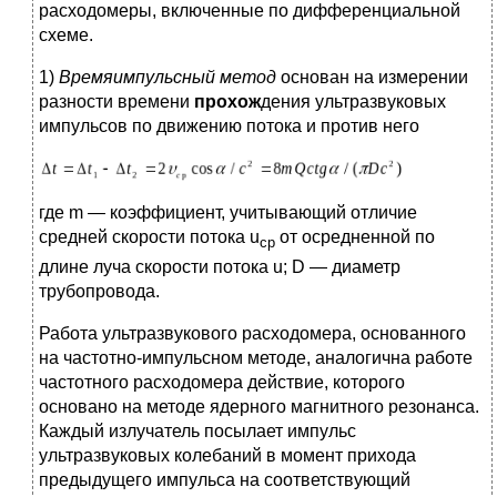
расходомеры, включенные по дифференциальной
схеме.
1)
Времяимпульсный метод
основан на измерении
разности времени
прохож
дения ультразвуковых
импульсов по движению потока и против него
где m — коэффициент, учитывающий отличие
средней скорости потока u
от осредненной по
ср
длине луча скорости потока u; D — диаметр
трубопровода.
Работа ультразвукового расходомера, основанного
на частотно-импульсном методе, аналогична работе
частотного расходомера действие, которого
основано на методе ядерного магнитного резонанса.
Каждый излучатель посылает импульс
ультразвуковых колебаний в момент прихода
предыдущего импульса на соответствующий