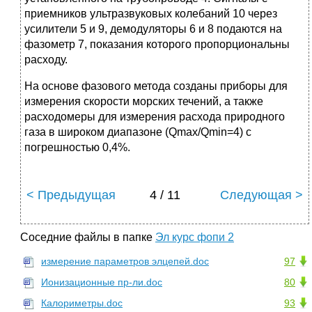
приемников ультразвуковых колебаний 10 через
усилители 5 и 9, демодуляторы 6 и 8 подаются на
фазометр 7, показания которого пропорциональны
расходу.
На основе фазового метода созданы приборы для
измерения скорости морских течений, а также
расходомеры для измерения расхода природного
газа в широком диапазоне (Qmax/Qmin=4) с
погрешностью 0,4%.
< Предыдущая
4 / 11
Следующая >
Соседние файлы в папке
Эл курс фопи 2
измерение параметров элцепей.doc
97
Ионизационные пр-ли.doc
80
Калориметры.doc
93