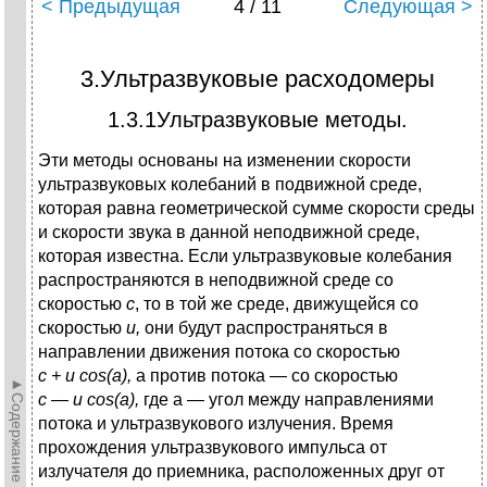
< Предыдущая
4 / 11
Следующая >
3.Ультразвуковые расходомеры
1.3.1Ультразвуковые методы.
Эти методы основаны на изменении скорости
ультразвуковых колебаний в подвижной среде,
которая равна геометрической сумме скорости среды
и скорости звука в данной неподвижной среде,
которая известна. Если ультразвуковые колебания
распространяются в неподвижной среде со
скоростью
с
, то в той же среде, движущейся со
скоростью
u
,
они будут распространяться в
направлении движения потока со скоростью
с
+
u
cos
(
a
)
,
а против потока — со скоростью
►Содержание►
с —
u
cos
(
a
)
,
где a — угол между направлениями
потока и ультразвукового излучения. Время
прохождения ультразвукового импульса от
излучателя до приемника, расположенных друг от