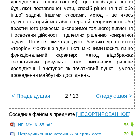
дослідження, теорія, вчення) - це спосіб досягнення
будь-якої поставленої мети, спосіб рішення тієї або
іншої задачі. Іншими словами, метод - це якась
сукупність прийомів або операцій теоретичного або
практичного (зокрема експериментального) вивчення
і освоєння дійсності, підлеглих рішенню конкретної
задачі. Поняття «метод» дуже близько до поняття
«теорія». Фактична відмінність між ними носить лише
функціональний характер: метод відображає
теоретичний результат вже виконаних раніше
досліджень і виступає як початковий пункт і умова
проведення майбутніх досліджень.
< Предыдущая
2 / 13
Следующая >
Соседние файлы в предмете
[НЕСОРТИРОВАННОЕ]
НГ_МУ_6_35.pdf
55
Нетрадиционные источники энергии.docx
70