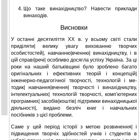
Що таке винахідництво? Навести приклади
винаходів.
Висновки
У останні десятиліття XX в. у всьому світі стали
приділяти| велику увагу вихованню творчих
особистостей|, навчанню|вченню| винахідництву, і в
цій справі|речі| особливо досягла успіху Україна. За ці
роки на наший батьківщині було зроблено багато
оригінальних і ефективних теорій і кон­цепцій|
інженерно-педагогічної творчості, технологій і ме­
тодик| навчання|вчення| творчості і винахідництву,
інтелек­туальних| технологій творчості, комп'ютерних
про­грамних| засобів|коштів| підтримки винахідницької
діяльності|, видано безліч книг і навчальних
посібників з цієї проблеми.
Саме у цей період історії з метою розвинення| і
підвищення творчіх здібностей учнів і студентів в