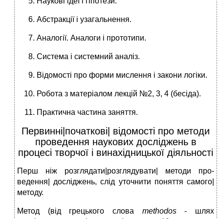
Наукові ідеї і гіпотези.
Абстракції і узагальнення.
Аналогії. Аналоги і прототипи.
Система і системний аналіз.
Відомості про форми мислення і закони логіки.
Робота з матеріалом лекцій №2, 3, 4 (бесіда).
Практична частина заняття.
Первинні|початкові| відомості про методи
проведення наукових досліджень в
процесі творчої і винахідницької діяльності
Перш ніж розглядати|розглядувати| методи про­
ведення| досліджень, слід уточнити поняття самого|
методу.
Метод (від грецького слова
methodos
- шлях