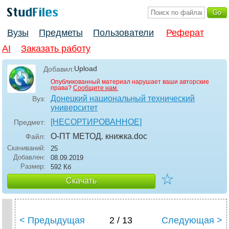
Вузы
Предметы
Пользователи
Реферат
AI
Заказать работу
Upload
Добавил:
Опубликованный материал нарушает ваши авторские
права?
Сообщите нам.
Донецкий национальный технический
Вуз:
университет
[НЕСОРТИРОВАННОЕ]
Предмет:
О-ПТ МЕТОД. книжка
.doc
Файл:
Скачиваний:
25
Добавлен:
08.09.2019
Размер:
592 Кб
☆
Скачать
< Предыдущая
2 / 13
Следующая >