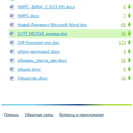
НИРС -ВИКА -2.3(23.09).docx
6
НИРС.docx
7
Новий Документ Microsoft Word.doc
65
О-ПТ МЕТОД. книжка.doc
25
ОіФ Конспект рус.doc
173
обзор диплома2.docx
9
образец_текста_квн.docx
22
общее.docx
6
Общество.docx
16
Помощь
Обратная связь
Вопросы и предложения
Пользовательское соглашение
Политика конфиденциальности