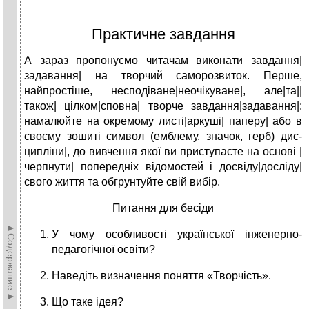
Практичне завдання
А зараз пропонуємо читачам виконати завдання|
задавання| на творчий саморозвиток. Перше,
найпростіше, несподіване|неочікуване|, але|та||
також| цілком|сповна| творче завдання|задавання|:
намалюйте на окремому листі|аркуші| паперу| або в
своєму зошиті символ (емблему, значок, герб) дис­
ципліни|, до вивчення якої ви приступаєте на основі |
черпнути| попередніх відомостей і досвіду|досліду|
свого життя та обгрунтуйте свій вибір.
Питання для бесіди
►Содержание►
У чому особливості української інженерно-
педагогічної освіти?
Наведіть визначення поняття «Творчість».
Що таке ідея?