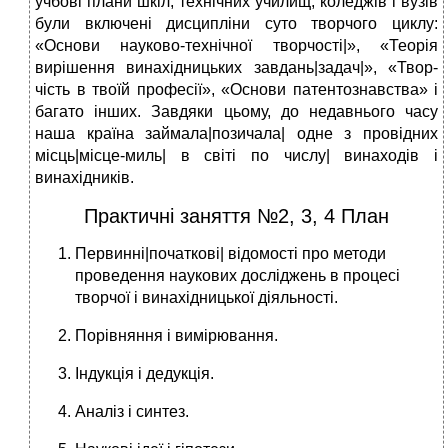
учбові плани шкіл, технічних училищ, коледжів і вузів
були включені дисципліни суто творчого циклу:
«Основи науково-технічної творчості|», «Теорія
вирішення винахідницьких завдань|задач|», «Твор­
чість в твоїй професії», «Основи патентознавства» і
багато інших. Завдяки цьому, до недавнього часу
наша країна займала|позичала| одне з провідних
місць|місце-миль| в світі по чис­лу| винаходів і
винахідників.
Практичні заняття №2, 3, 4 План
Первинні|початкові| відомості про методи
проведення наукових досліджень в процесі
творчої і винахідницької діяльності.
Порівняння і вимірювання.
Індукція і дедукція.
Аналіз і синтез.