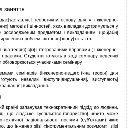
а заняття
ладає|заставляє| теоретичну основу для « інженерно-
чних| методів і цінностей, яких викладач дотримується у
ти зосередженим предметом і викладанням, щоб|аби|
 вирішення проблем, що знов|знову| встають.
чна теорія) з|із| інтегрованими вправами ( Інженерно-
з практики. Студенти готують в ході семінару невеликі
ти обговорюються учасниками семінару.
темами семінарів (Інженерно-педагогічна теорія) для
отують невеликі виступи|вирушання|, виступають|
окращання| викладання.
и
й країні запанував технократичний підхід до людини.
я|, що людське суспільство|товариство| нібито може
технічної раціональності, носіями (суб'єктами) яких
о, що інженер з|із| «інструментальним розумом», з|із|