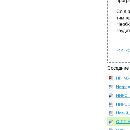
прогр
Слід з
тим к
Необх
збудит
<<
<
Соседние
НГ_МУ_
Нетрад
НИРС -
НИРС.
Новий 
О-ПТ М