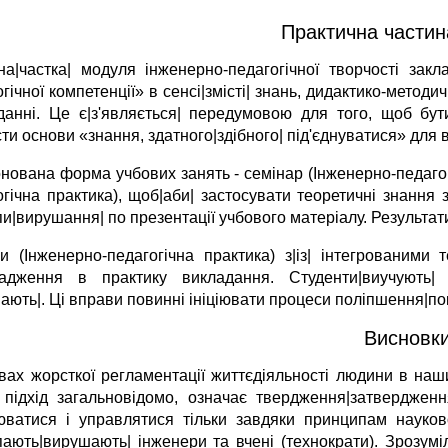
Практична частин
на|частка| модуля інженерно-педагогічної творчості зак
гічної компетенції» в сенсі|змісті| знань, дидактико-методи
данні. Це є|з'являється| передумовою для того, щоб бу
ти основи «знання, здатного|здібного| під'єднуватися» для
нована форма учбових занять - семінар (Інженерно-педагогі
огічна практика), щоб|аби| застосувати теоретичні знання 
пи|вирушання| по презентації учбового матеріалу. Результа
и (Інженерно-педагогічна практика) з|із| інтегрованими 
адження в практику викладання. Студенти|виучують| г
ають|. Ці вправи повинні ініціювати процеси поліпшення|п
Висновк
вах жорсткої регламентації життєдіяльності людини в наши
 підхід загальновідомо, означає твердження|затвердженн
юватися і управлятися тільки завдяки принципам науково-
пають|вирушають| інженери та вчені (технократи). Зрозуміл