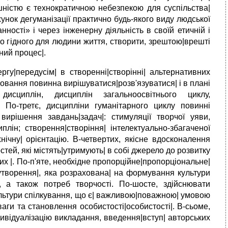
ушністю є технократичною небезпекою для суспільства|
унок дегуманізації практично будь-якого виду людської
ності» і через інженерну діяльність в своїй етичній і
сно гідного для людини життя, створити, зрештою|врешті
ний процес|.
гу|передусім| в створенні|створінні| альтернативних
иховання повинна вирішуватися|розв'язуватися| і в плані
 дисциплін, дисциплін загальноосвітнього циклу,
х. По-третє, дисципліни гуманітарного циклу повинні
 вирішення завдань|задач|: стимуляції творчої уяви,
плін; створення|створіння| інтелектуально-збагаченої
ічну| орієнтацію. В-четвертих, якісне вдосконалення
стей, які містять|утримують| в собі джерело до розвитку
х |. По-п'яте, необхідне пропорційне|пропорціональне|
|утворення|, яка розрахована| на формування культури
ок, а також потреб творчості. По-шосте, здійснювати
ультури спілкування, що є| важливою|поважною| умовою
аги та становлення особистості|особистості|. В-сьоме,
дивідуалізацію викладання, введення|вступ| авторських