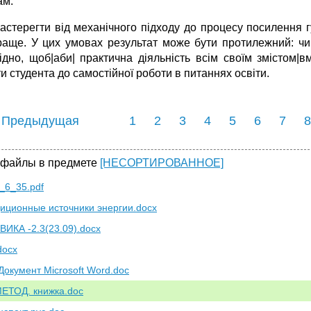
ам.
астерегти від механічного підходу до процесу посилення гу
раще. У цих умовах результат може бути протилежний: чи
ідно, щоб|аби| практична діяльність всім своїм змістом|в
и студента до самостійної роботи в питаннях освіти.
 Предыдущая
1
2
3
4
5
6
7
8
 файлы в предмете
[НЕСОРТИРОВАННОЕ]
6_35.pdf
иционные источники энергии.docx
ВИКА -2.3(23.09).docx
docx
Документ Microsoft Word.doc
ЕТОД. книжка.doc