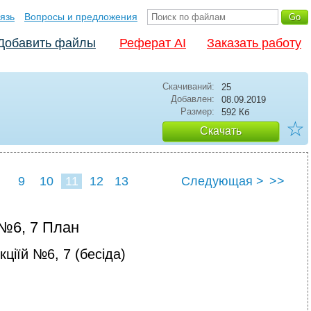
язь
Вопросы и предложения
Добавить файлы
Реферат AI
Заказать работу
Скачиваний:
25
Добавлен:
08.09.2019
Размер:
592 Кб
☆
Скачать
9
10
11
12
13
Следующая >
>>
 №6, 7 План
ціїй №6, 7 (бесіда)