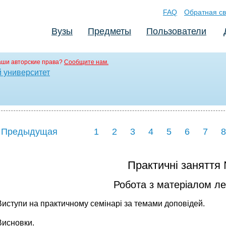
FAQ
Обратная св
Вузы
Предметы
Пользователи
аши авторские права?
Сообщите нам.
 университет
 Предыдущая
1
2
3
4
5
6
7
8
Практичні заняття
Робота з матеріалом лек
Виступи на практичному семінарі за темами доповідей.
Висновки.