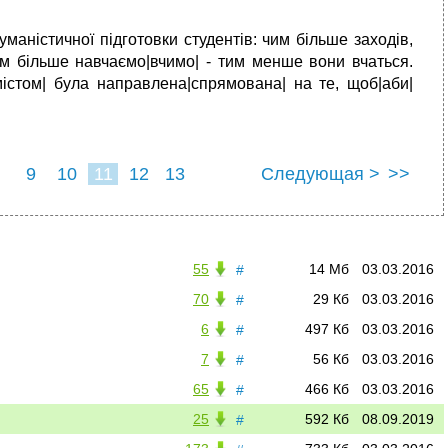
маністичної підготовки студентів: чим більше заходів,
м більше навчаємо|вчимо| - тим менше вони вчаться.
містом| була направлена|спрямована| на те, щоб|аби|
9
10
11
12
13
Следующая >
>>
55
14 Мб
03.03.2016
#
70
29 Кб
03.03.2016
#
6
497 Кб
03.03.2016
#
7
56 Кб
03.03.2016
#
65
466 Кб
03.03.2016
#
25
592 Кб
08.09.2019
#