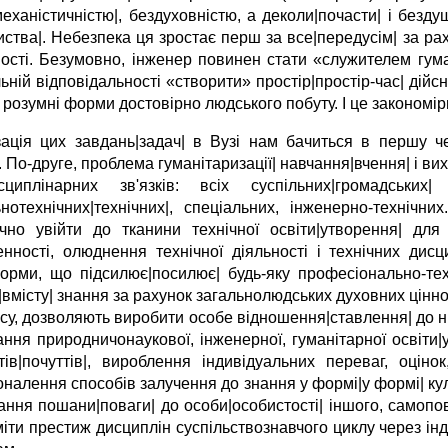
механістичністю|, бездуховністю, а деколи|почасти| і безд
ства|. Небезпека ця зростає перш за все|передусім| за рах
ності. Безумовно, інженер повинен стати «служителем гуман
ьній відповідальності «створити» простір|простір-час| дій
 розумні форми достовірно людського побуту. І це закономір
зація цих завдань|задач| в Вузі нам бачиться в першу чер
. По-друге, проблема гуманітаризації| навчання|вчення| і в
сциплінарних зв'язків: всіх суспільних|громадських|
ьнотехнічних|технічних|, спеціальних, інженерно-технічни
ічно увійти до тканини технічної освіти|утворення| для
енності, олюднення технічної діяльності і технічних дисци
орми, що підсилює|посилює| будь-яку професіонально-техн
|вмісту| знання за рахунок загальнолюдських духовних цінно
су, дозволяють виробити особе відношення|ставлення| до ни
ання природничонаукової, інженерної, гуманітарної освіти
ттів|почуттів|, вироблення індивідуальних переваг, оцін
оналення способів залучення до знання у формі|у формі| к
ання пошани|поваги| до особи|особистості| іншого, самопов
міти престиж дисциплін суспільствознавчого циклу через ін