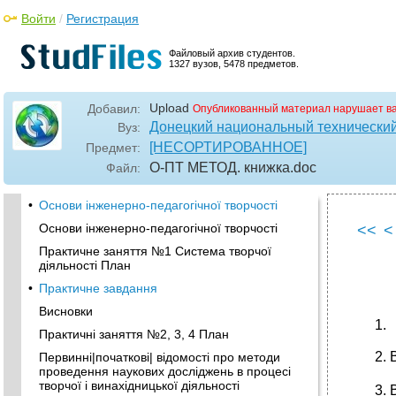
Войти
/
Регистрация
Файловый архив студентов.
1327 вузов, 5478 предметов.
Upload
Добавил:
Опубликованный материал нарушает в
Донецкий национальный технический
Вуз:
[НЕСОРТИРОВАННОЕ]
Предмет:
О-ПТ МЕТОД. книжка
.doc
Файл:
•
Основи інженерно-педагогічної творчості
Основи інженерно-педагогічної творчості
<<
<
Практичне заняття №1 Система творчої
діяльності План
•
Практичне завдання
Висновки
Практичні заняття №2, 3, 4 План
Первинні|початкові| відомості про методи
проведення наукових досліджень в процесі
творчої і винахідницької діяльності