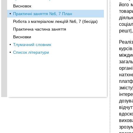
його 
Висновок
товари
•
Практичні заняття №6, 7 План
діяль
Робота з матеріалом лекціїй №6, 7 (бесіда)
соціал
Практична частина заняття
решт|,
Висновки
Реалі
•
Тлумачний словник
курсів
•
Список літератури
міжди
загал
орган
натхн
платф
змісту
інтере
дозув
відчу
вдоск
вихов
зрозу