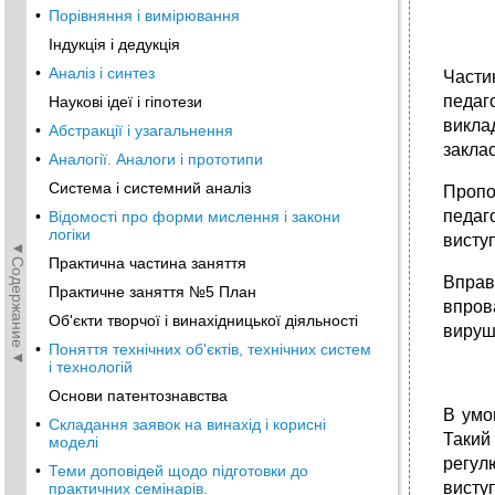
•
Порівняння і вимірювання
Індукція і дедукція
•
Аналіз і синтез
Части
педаго
Наукові ідеї і гіпотези
викла
•
Абстракції і узагальнення
заклас
•
Аналогії. Аналоги і прототипи
Система і системний аналіз
Пропо
педаг
•
Відомості про форми мислення і закони
логіки
висту
◄Содержание◄
Практична частина заняття
Вправ
Практичне заняття №5 План
впров
Об'єкти творчої і винахідницької діяльності
вируш
•
Поняття технічних об'єктів, технічних систем
і технологій
Основи патентознавства
В умо
•
Складання заявок на винахід і корисні
Такий
моделі
регул
•
Теми доповідей щодо підготовки до
висту
практичних семінарів.