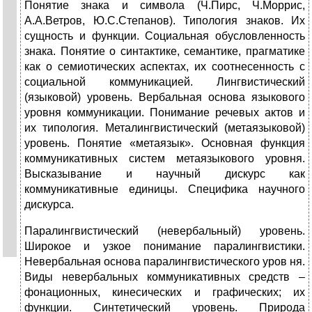
Понятие знака и символа (Ч.Пирс, Ч.Моррис,
А.А.Ветров, Ю.С.Степанов). Типология знаков. Их
сущность и функции. Социальная обусловленность
знака. Понятие о синтактике, семантике, прагматике
как о семиотических аспектах, их соотнесенность с
социальной коммуникацией. Лингвистический
(языковой) уровень. Вербальная основа языкового
уровня коммуникации. Понимание речевых актов и
их типология. Металингвистический (метаязыковой)
уровень. Понятие «метаязык». Основная функция
коммуникативных систем метаязыкового уровня.
Высказывание и научный дискурс как
коммуникативные единицы. Специфика научного
дискурса.
Паралингвистический (невербальный) уровень.
Широкое и узкое понимание паралингвистики.
Невербальная основа паралингвистического уров ня.
Виды невербальных коммуникативных средств –
фонационных, кинесических и графических; их
функции. Синтетический уровень. Природа