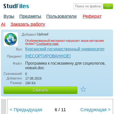
Вузы
Предметы
Пользователи
Реферат
AI
Заказать работу
Upload
Добавил:
Опубликованный материал нарушает ваши авторские
права?
Сообщите нам.
Курганский государственный университет
Вуз:
[НЕСОРТИРОВАННОЕ]
Предмет:
Программа к госэкзамену для социологов,
Файл:
новая
.doc
Скачиваний:
6
Добавлен:
17.08.2019
Размер:
194 Кб
☆
Скачать
< Предыдущая
6 / 11
Следующая >