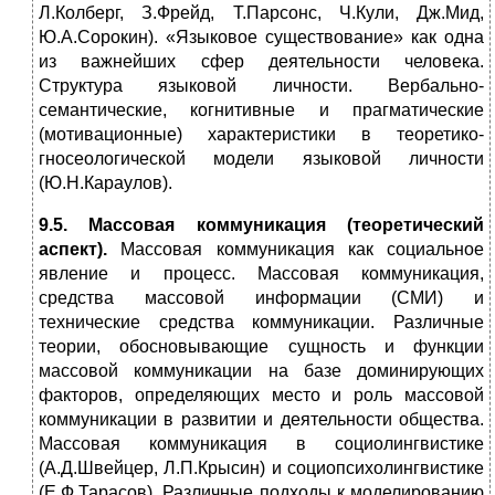
Л.Колберг, З.Фрейд, Т.Парсонс, Ч.Кули, Дж.Мид,
Ю.А.Сорокин). «Языковое существование» как одна
из важнейших сфер деятельности человека.
Структура языковой личности. Вербально-
семантические, когнитивные и прагматические
(мотивационные) характеристики в теоретико-
гносеологической модели языковой личности
(Ю.Н.Караулов).
9.5. Массовая коммуникация (теоретический
аспект).
Массовая коммуникация как социальное
явление и процесс. Массовая коммуникация,
средства массовой информации (СМИ) и
технические средства коммуникации. Различные
теории, обосновывающие сущность и функции
массовой коммуникации на базе доминирующих
факторов, определяющих место и роль массовой
коммуникации в развитии и деятельности общества.
Массовая коммуникация в социолингвистике
(А.Д.Швейцер, Л.П.Крысин) и социопсихолингвистике
(Е.Ф.Тарасов). Различные подходы к моделированию