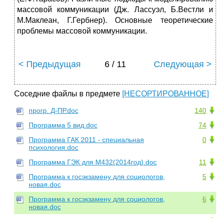
массовой коммуникации (Дж. Лассуэл, Б.Вестли и
М.Маклеан, Г.Гербнер). Основные теоретические
проблемы массовой коммуникации.
< Предыдущая
6 / 11
Следующая >
Соседние файлы в предмете
[НЕСОРТИРОВАННОЕ]
прогр. Д-ПР.doc
140
Программа 5 вид.doc
74
Программа ГАК 2011 - специальная
0
психология.doc
Программа ГЭК для М432(2014год).doc
11
Программа к госэкзамену для социологов,
5
новая.doc
Программа к госэкзамену для социологов,
6
новая.doc