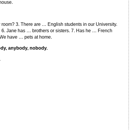
 house.
 room? 3. There are … English students in our University.
6. Jane has … brothers or sisters. 7. Has he … French
. We have … pets at home.
ody, anybody, nobody.
.