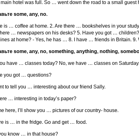
 main hotel was full. So … went down the road to a small guest
авьте
some, any, no.
e is … coffee at home. 2. Are there … bookshelves in your study
there … newspapers on his desks? 5. Have you got … children? 
nes at home? - Yes, he has … 8. I have … friends in Britain. 9
авьте
some, any, no, something, anything, nothing, someb
ou have … classes today? No, we have … classes on Saturday
e you got … questions?
nt to tell you … interesting about our friend Sally.
there … interesting in today’s paper?
e here, I’ll show you … pictures of our country- house.
re is … in the fridge. Go and get …
food.
you know … in that house?