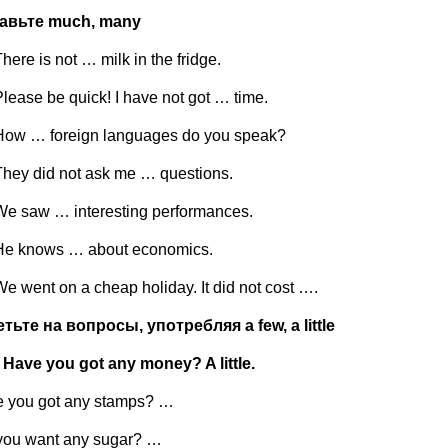
авьте
much, many
here is not … milk in the fridge.
Please be quick! I have not got … time.
How … foreign languages do you speak?
They did not ask me … questions.
We saw … interesting performances.
He knows … about economics.
We went on a cheap holiday. It did not cost ….
етьте на вопросы, употребляя
a
few
,
a
little
Have you got any money? A little.
e you got any stamps? …
you want any sugar? …