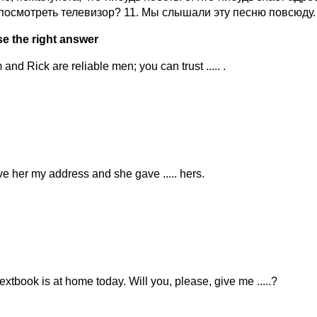
посмотреть телевизор? 11. Мы слышали эту песню повсюду. 1
e the right answer
and Rick are reliable men; you can trust ..... .
ave her my address and she gave ..... hers.
textbook is at home today. Will you, please, give me .....?