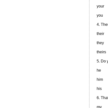
2. Переведите на английский язык.
your
•
Participle
Образование
you
•
Употребление причастий I и II
4. Thes
•
Конструкции с причастием
•
Абсолютный (независимый) причастный
their
оборот
they
•
Gerund ( Герундий)
•
2 Раскройте скобки, употребляя герундий в
theirs
активной или пассивной форме.
•
Условные предложения
5. Do y
•
1. There! ..... This big heavy cloud in the sky; I
am sure it’ll rain in a minute.
he
•
Variation-вариация
him
Variety-эстрада
his
Virtuoso-виртуоз Музыкальные инструменты
Viola – альт
6. That
Viola-player-альтист
my
•
Incrustation – инструкция