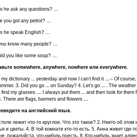
s he ask any questions? …
e you got any petrol? …
s he speak English? …
 you know many people? …
ld you like some soup? …
авьте somewhere, anywhere, nowhere или everywhere.
t my dictionary ... yesterday and now I can't find it ....-- Of cours
ummer. 3. Did you go ... on Sunday? 4. Let's go ... . The weather i
find my glasses .... I always put them ... and then look for them f
. There are flags, banners and flowers ....
реведите на английский язык.
столе лежит что-то круглое. Что это такое? 2. Никто об этом 
я и цветы. 4. В той комнате кто-то есть. 5. Анна живет где-т
е, пожалуйста, что-нибудь поесть. 8. Кто-нибудь знает адре