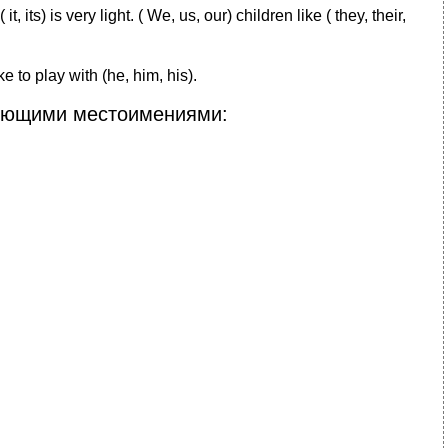
, its) is very light. ( We, us, our) children like ( they, their,
ike to play with (he, him, his).
ующими местоимениями: