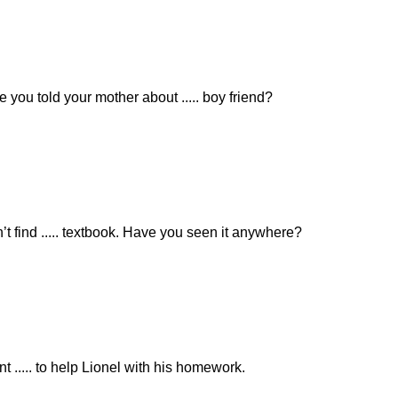
e you told your mother about ..... boy friend?
n’t find ..... textbook. Have you seen it anywhere?
nt ..... to help Lionel with his homework.