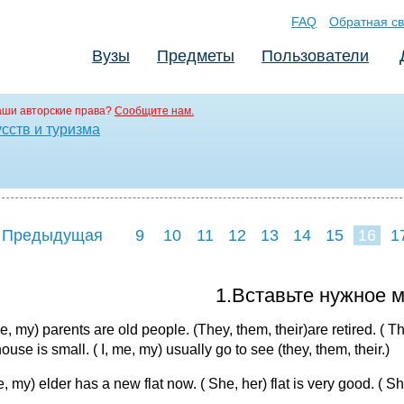
FAQ
Обратная св
Вузы
Предметы
Пользователи
аши авторские права?
Сообщите нам.
сств и туризма
 Предыдущая
9
10
11
12
13
14
15
16
1
24
25
26
2
1.Вставьте нужное 
me, my) parents are old people. (They, them, their)are retired. ( T
house is small. ( I, me, my) usually go to see (they, them, their.)
e, my) elder has a new flat now. ( She, her) flat is very good. ( Sh