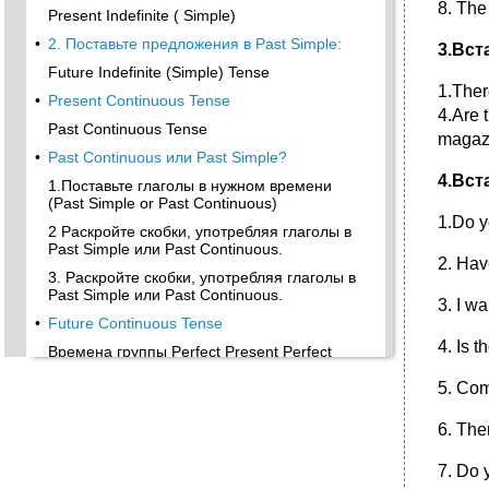
8. The
Present Indefinite ( Simple)
•
2. Поставьте предложения в Past Simple:
3.
Вст
Future Indefinite (Simple) Tense
1.Ther
•
Present Continuous Tense
4.Are 
Past Continuous Tense
magazi
•
Past Continuous или Past Simple?
4.
Вст
1.Поставьте глаголы в нужном времени
(Past Simple or Past Continuous)
1.Do y
2 Раскройте скобки, употребляя глаголы в
Past Simple или Past Continuous.
2. Hav
3. Раскройте скобки, употребляя глаголы в
Past Simple или Past Continuous.
3. I wa
•
Future Continuous Tense
4. Is 
Времена группы Perfect Present Perfect
Tense
5. Com
•
1.Поставитьпредложения в нужном времени
Past Simple or Present Perfect:
6. The
2 Раскройте скобки, употребляя глаголы в
Present Perfect или Past Simple.
7. Do 