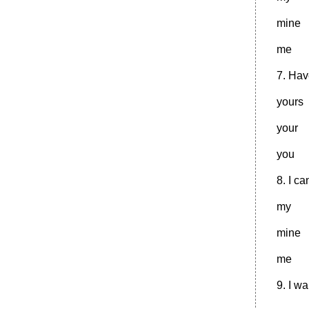
•
Vocalism – вокализм
mine
Idea – идея
me
Издание
Vampire – вампир, упырь
7. Hav
Vow – обет
yours
•
Icon – икона
Illustration – иллюстрация
your
Image – изображение
you
Imposition - верстка
Variety show-эстрадный концерт
8. I ca
•
Versatile actor-одаренный актер,
my
разноплановый актер
I enjoyed it immensely-я получил огромное
mine
удовольствие
It was a waste of time-зря только потратил
me
время
Virtue Triumphs-Добро побеждает зло.
9. I wa
Добродетель восторжествует.