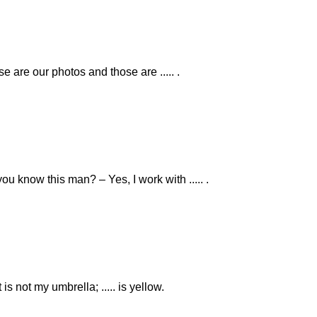
e are our photos and those are ..... .
ou know this man? – Yes, I work with ..... .
 is not my umbrella; ..... is yellow.