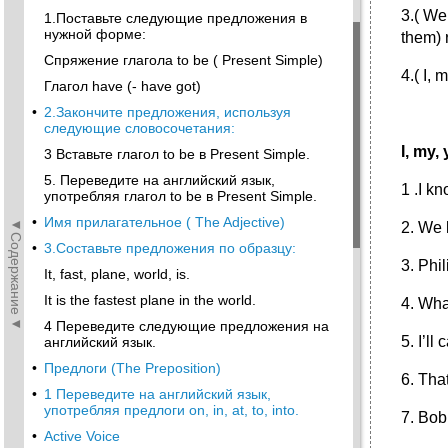
3.( We,
1.Поставьте следующие предложения в
нужной форме:
them) r
Спряжение глагола to be ( Present Simple)
4.( I, 
Глагол have (- have got)
•
2.Закончите предложения, используя
следующие словосочетания:
I, my, 
3 Вставьте глагол to be в Present Simple.
5. Переведите на английский язык,
1 .I k
употребляя глагол to be в Present Simple.
•
Имя прилагательное ( The Adjective)
◄Содержание◄
2. We 
•
3.Составьте предложения по образцу:
3. Phil
It, fast, plane, world, is.
It is the fastest plane in the world.
4. Wha
4 Переведите следующие предложения на
5. I’l
английский язык.
•
Предлоги (The Preposition)
6. Tha
•
1 Переведите на английский язык,
употребляя предлоги on, in, at, to, into.
7. Bob
•
Active Voice