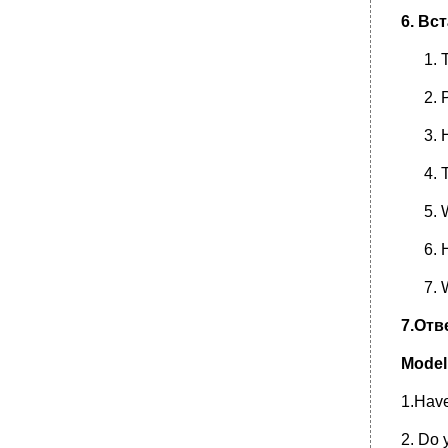
Past Perfect
6.
Вст
1. Поставьте предложения в
вопросительной и отрицательной форме:
T
2 Раскройте скобки, употребляя глаголы в
Past Simple, Past Continuous и Past Perfect.
•
Future Perfect Tense
•
Present Perfect Continuous
Past Perfect Continuous
•
Future Perfect Continuous
The future in the past tenses (Будущие
времена в прошедшем)
•
Сводная таблица времен активного залога
•
2 Present Tenses
4 Future Tenses
7.Отв
•
5 All Tenses. Choose the right answer.
The passive voice (Страдательный залог)
Model 
•
1.Поставьте глаголы в скобках : Present,
1.Hav
Past, Future:
2.Поставьте предложения в страдательном
2. Do 
залоге: