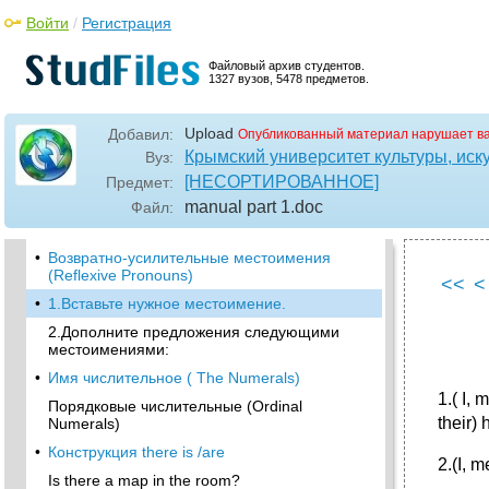
•
Местоимения (Pronouns )
Войти
/
Регистрация
Личные местоимения ( Personal Pronouns)
Вопросительные местоимения.
Файловый архив студентов.
(Interrogative Pronouns)
1327 вузов, 5478 предметов.
Указательные местоимения с глаголом to be
Upload
Добавил:
Опубликованный материал нарушает в
Неопределенные местоимения (the
indefinite pronouns)
Крымский университет культуры, иску
Вуз:
[НЕСОРТИРОВАННОЕ]
Предмет:
•
Местоимения, производные от some, any,
no, every
manual part 1
.doc
Файл:
•
Местоимения much, many, little, few
•
Возвратно-усилительные местоимения
(Reflexive Pronouns)
<<
<
•
1.Вставьте нужное местоимение.
2.Дополните предложения следующими
местоимениями:
•
Имя числительное ( The Numerals)
1.( I, 
Порядковые числительные (Ordinal
their) 
Numerals)
•
Конструкция there is /are
2.(I, m
Is there a map in the room?