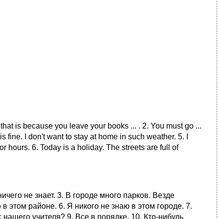
e, that is because you leave your books ... . 2. You must go ...
s fine. I don't want to stay at home in such weather. 5. I
or hours. 6. Today is a holiday. The streets are full of
ничего не знает. 3. В городе много парков. Везде
о в этом районе. 6. Я никого не знаю в этом городе. 7.
с нашего учителя? 9. Все в порядке. 10. Кто-нибудь