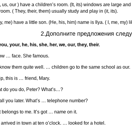
 us, our ) have a children’s room. (It, its) windows are large and ( it
oom. ( They, their, them) usually study and play in (it, its).
my, me) have a little son. (He, his, him) name is Ilya. ( I, me, my) l
2.Дополните предложения след
you, your, he, his, she, her, we, our, they, their.
now … face. She famous.
know them quite well. … children go to the same school as our.
ip, this is … friend, Mary.
t do you do, Peter? What’s…?
l call you later. What’s … telephone number?
t belongs to me. It’s got … name on it.
 arrived in town at ten o’clock. … looked for a hotel.