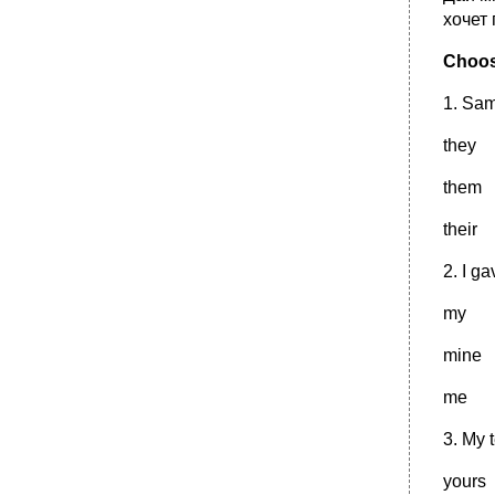
повествовательные предложения в
косвенной речи.
хочет 
Модальные глаголы и их эквиваленты
Choos
(modal verbs)
•
Переведите предложения.
1. Sam 
Проанализируйте употребление модальных
глаголов в следующих предложениях:
they
Переведите предложения на русский язык:
Замените модальные глаголы
them
соответствующими эквивалентами:
their
Вставьте необходимые модальные глаголы:
(must, should, would, ought to, have to,
needn't, can, could, may)
2. I g
•
Infinitive.
my
Формы инфинитива
Функции инфинитива в предложении
mine
Неличные формы глагола.
me
•
2.Переведите предложения на английский
язык.
3. My 
•
1.Выберите правильную форму
инфинитива.
yours