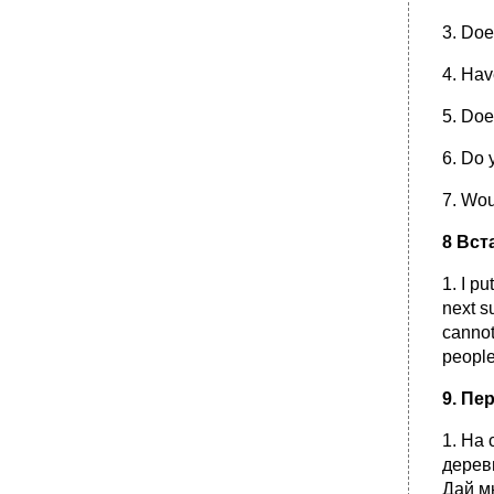
3.Поставьте глаголы в скобках в
3. Doe
действительном или страдательном залоге:
4. Переведите предложения на русский
4. Hav
язык:
5. Doe
•
5 Choose the correct answer
Согласование времен sequence of tenses
6. Do
•
1.Переведите следующие предложения из
прямой речи в косвенную речь:
7. Wou
2.Переведите с русского на английский,
обращая внимание на Закон согласования
8
В
ст
времен.
1. I pu
3 Передайте следующие
повествовательные предложения в
next s
косвенной речи.
cannot 
4. Передайте следующие
people
повествовательные предложения в
косвенной речи,
9. Пе
5. Передайте следующие
повествовательные предложения в
1. На 
косвенной речи.
деревь
•
6. Передайте следующие
Дай мн