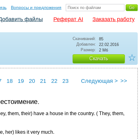
язь
Вопросы и предложения
Добавить файлы
Реферат AI
Заказать работу
Скачиваний:
85
Добавлен:
22.02.2016
Размер:
2 Мб
☆
Скачать
7
18
19
20
21
22
23
Следующая >
>>
7
28
местоимение.
hey, them, their) have a house in the country. ( They, them,
e, her) likes it very much.