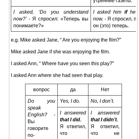
утренние газеты.
I asked, ‘Do you understand
I
asked
him
if
he
now?’ -
Я спросил: «Теперь вы
now
. -
Я спросил, п
понимаете?»
он (это) теперь.
e.g. Mike asked Jane, “ Are you enjoying the film?”
Mike asked Jane if she was enjoying the film.
I asked Ann, “ Where have you seen this play?”
I asked Ann where she had seen that play.
вопрос
да
Нет
Do
you
Yes, I do.
No, I don’t.
speak
I answered
I answered
English
? -
that I did.
that I didn’t.
Вы
Я ответил,
Я ответил,
говорите
что
что не
по-