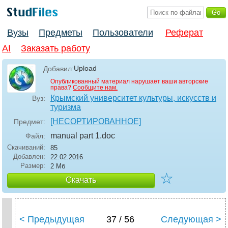
Вузы
Предметы
Пользователи
Реферат
AI
Заказать работу
Upload
Добавил:
Опубликованный материал нарушает ваши авторские
права?
Сообщите нам.
Крымский университет культуры, искусств и
Вуз:
туризма
[НЕСОРТИРОВАННОЕ]
Предмет:
manual part 1
.doc
Файл:
Скачиваний:
85
Добавлен:
22.02.2016
Размер:
2 Мб
☆
Скачать
< Предыдущая
37 / 56
Следующая >