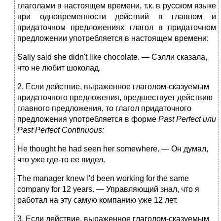
глаголами в настоящем времени, т.к. в русском языке
при одновременности действий в главном и
придаточном предложениях глагол в придаточном
предложении употребляется в настоящем времени:
Sally said she didn't like chocolate. — Сэлли сказала,
что не любит шоколад.
2. Если действие, выраженное глаголом-сказуемым
придаточного предложения, предшествует действию
главного предложения, то глагол придаточного
предложения употребляется в форме
Past
Perfect
или
Past
Perfect
Continuous
:
Не thought he had seen her somewhere. — Он думал,
что уже где-то ее видел.
The manager knew I'd been working for the same
company for 12 years. — Управляющий знал, что я
работал на эту самую компанию уже 12 лет.
3. Если действие, выраженное глаголом-сказуемым