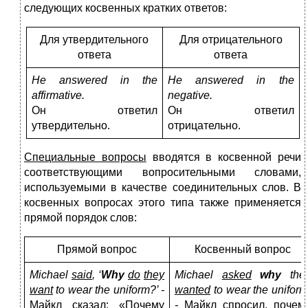
следующих косвенных кратких ответов:
Для утвердительного
Для отрицательного
ответа
ответа
He answered in the
He answered in the
affirmative.
negative.
Он ответил
Он ответил
утвердительно.
отрицательно.
Специальные вопросы
вводятся в косвенной речи
соответствующими вопросительными словами,
используемыми в качестве соединительных слов. В
косвенных вопросах этого типа также применяется
прямой порядок слов:
Прямой вопрос
Косвенный вопрос
Michael
said
, ‘
Why
do
they
Michael
asked
why
the
want
to wear the uniform?’ -
wanted
to wear the uniform
Майкл сказал: «Почему
-
Майкл спросил, почем