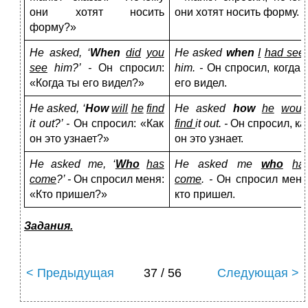
они хотят носить
они хотят носить форму.
форму?»
He asked, ‘
When
did
you
He asked
when
I
had see
see
him?’ -
Он спросил:
him. -
Он спросил, когда 
«Когда ты его видел?»
его видел.
He asked, ‘
How
will
he
find
He asked
how
he
woul
it out?’ -
Он спросил: «Как
find
it out. -
Он спросил, ка
он это узнает?»
он это узнает.
He asked me, ‘
Who
has
He asked me
who
ha
come
?’ -
Он спросил меня:
come
. -
Он спросил меня
«Кто пришел?»
кто пришел.
Задания.
< Предыдущая
37 / 56
Следующая >