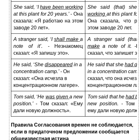
She said, ‘I
have been working
She said (that) she
at this plant for 20 years.’ -
Она
working
at this plant fo
сказала: «Я работаю на этом
Она сказала, что ра
заводе 20 лет».
этом заводе 20 лет.
A stranger said, ‘I
shall make
a
A stranger said (tha
note of it’. -
Незнакомец
make
a note of it. -
Н
сказал: «Я запишу это».
сказал, что запишет эт
He said, ‘She
disappeared
in a
He said that she
had di
concentration camp.’ -
Он
in a concentration camp
сказал: «Она исчезла в
сказал, что она исчезл
концентрационном лагере».
концентрационном лаг
Tom said, ‘He
was given
a new
Tom said that he
had b
position.’ -
Том сказал: «Ему
new position. -
Том с
дали новую должность».
ему дали новую должн
Правила Согласования времен не соблюдается,
если в придаточном
предложении сообщается
общеизвестная истина