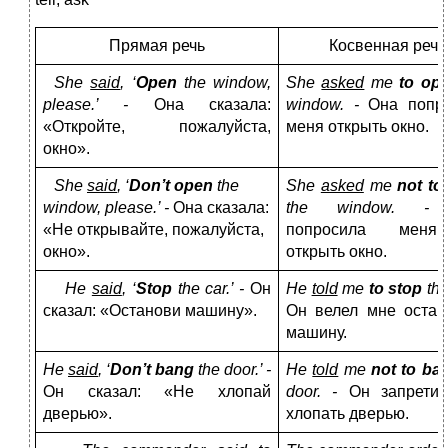
Прямая речь
Косвенная речь
She
said
, ‘
Open
the window,
She
asked
me
to op
please.’ -
Она сказала:
window. -
Она попр
«Откройте, пожалуйста,
меня открыть окно.
окно».
She
said
, ‘
Don
’
t
open
the
She
asked
me
not
to
window
,
please
.’ -
Она сказала:
the window. 
«Не открывайте, пожалуйста,
попросила мен
окно».
открыть окно.
He
said
, ‘
Stop
the car.’ -
Он
He
told
me
to stop
the
сказал: «Останови машину».
Он велел мне остан
машину.
He
said
, ‘
Don’t bang
the door.’ -
He
told
me
not to b
Он сказал: «Не хлопай
door. -
Он запрети
дверью».
хлопать дверью.