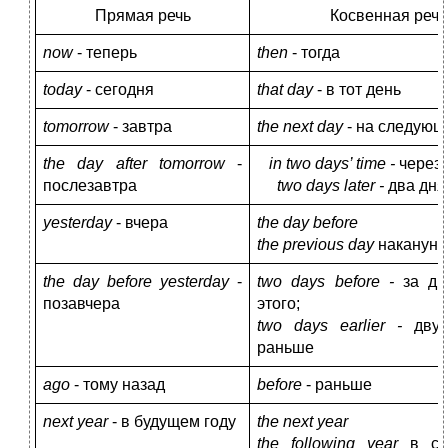
Прямая речь
Косвенная речь
now
- теперь
then
- тогда
today
- сегодня
that
day
- в тот день
tomorrow
- завтра
the
next
day
- на следующ
the day after tomorrow
-
in two days’ time -
через 
послезавтра
two
days
later
-
два дня
yesterday
- вчера
the day before
the previous day
накануне
the day before yesterday
-
two
days
before
-
за дв
позавчера
этого;
two days earlier -
дву
раньше
ago
- тому назад
before
- раньше
next
year
- в будущем году
the next year
the following year
в с