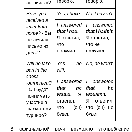
говорю.
говорю.
английски?
Have you
Yes, I have.
No, I haven’t.
received a
I answered
I answered
letter from
that I had.
that I hadn’t.
home? -
Вы
Я ответил,
Я ответил,
по-лучили
что
что не
письмо из
получил.
получил.
дома?
Will he take
Yes, he
No, he won’t.
part in the
will.
chess
I answered
I answered
tournament?
that he
that he
-
Он будет
would.
-
Я
wouldn’t.
-
принимать
ответил,
Я ответил,
участие в
что (он)
что (он) не
шахматном
будет.
будет.
турнире?
В официальной речи возможно употребление