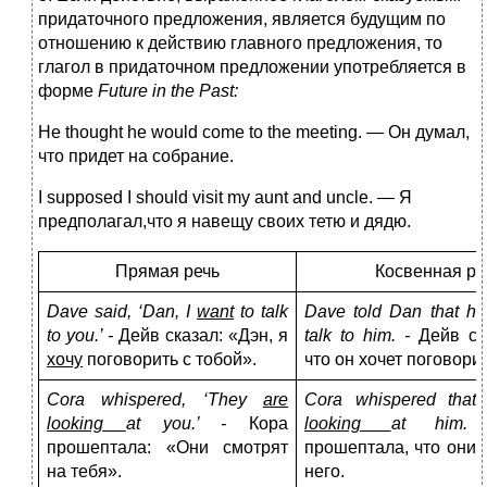
придаточного предложения, является будущим по
отношению к действию главного предложения, то
глагол в придаточном предложении употребляется в
форме
Future
in
the
Past
:
Не thought he would come to the meeting. — Он думал,
что придет на собрание.
I supposed I should visit my aunt and uncle. — Я
предполагал,что я навещу своих тетю и дядю.
Прямая речь
Косвенная ре
Dave said, ‘Dan, I
want
to talk
Dave told Dan that h
to you.’ -
Дейв сказал: «Дэн, я
talk to him. -
Дейв ск
хочу
поговорить с тобой».
что он хочет поговорит
Cora whispered, ‘They
are
Cora whispered that
looking
at you.’ -
Кора
looking
at him
прошептала: «Они смотрят
прошептала, что они 
на тебя».
него.