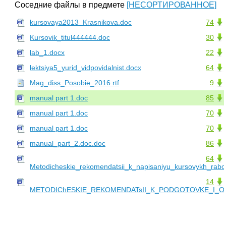
Соседние файлы в предмете
[НЕСОРТИРОВАННОЕ]
kursovaya2013_Krasnikova.doc
74
Kursovik_titul444444.doc
30
lab_1.docx
22
lektsiya5_yurid_vidpovidalnist.docx
64
Mag_diss_Posobie_2016.rtf
9
manual part 1.doc
85
manual part 1.doc
70
manual part 1.doc
70
manual_part_2.doc.doc
86
64
Metodicheskie_rekomendatsii_k_napisaniyu_kursovykh_rabo
14
METODIChESKIE_REKOMENDATsII_K_PODGOTOVKE_I_OF