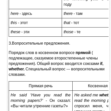
году
here
- здесь
there
- там
this
- этот
that
- тот
these
- эти
those
- те
3.Вопросительные предложения.
Порядок слов в косвенном вопросе
прямой
(
подлежащее, сказуемое второстепенные члены
предложения). Общий вопрос вводится союзами
if
,
whether
.
Специальный вопрос --- вопросительными
словами.
Прямая речь
Косвенная р
He said ‘Have you read the
He asked me
whethe
morning papers?’ -
Он сказал:
read the morning pa
«Вы читали утренние газеты?»
спросил меня, ч