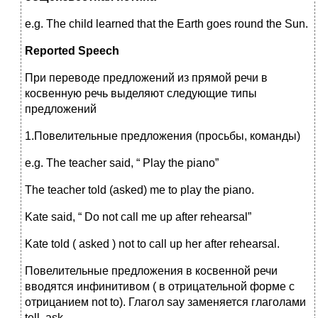
e.g. The child learned that the Earth goes round the Sun.
Reported
Speech
При переводе предложений из прямой речи в
косвенную речь выделяют следующие типы
предложений
1.Повелительные предложения (просьбы, команды)
e.g. The teacher said, “ Play the piano”
The teacher told (asked) me to play the piano.
Kate said, “ Do not call me up after rehearsal”
Kate told ( asked ) not to call up her after rehearsal.
Повелительные предложения в косвенной речи
вводятся инфинитивом ( в отрицательной форме с
отрицанием not to). Глагол say заменяется глаголами
tell, ask