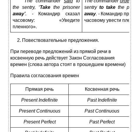
The commander
said
to
The commander
order
the sentry, ‘
Take
the prisoner
sentry
to take
the pr
away’
. -
Командир сказал
away
. -
Командир при
часовому: «Уведите
часовому увести плен
пленного».
Повествовательные предложения.
При переводе предложений из прямой речи в
косвенную речь действует Закон Согласования
времен (слова автора стоят в прошедшем времени)
Правила согласования времен
Прямая речь
Косвенная речь
Present Indefinite
Past Indefinite
Present Continuous
Past Continuous
Present Perfect
Past Perfect