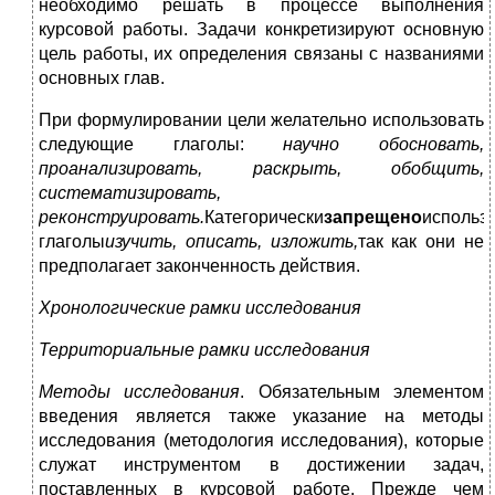
необходимо решать в процессе выполнения
курсовой работы. Задачи конкретизируют основную
цель работы, их определения связаны с названиями
основных глав.
При формулировании цели желательно использовать
следующие глаголы:
научно обосновать,
проанализировать, раскрыть, обобщить,
систематизировать,
реконструировать.
Категорически
запрещено
использ
глаголы
изучить, описать, изложить,
так как они не
предполагает законченность действия.
Хронологические рамки исследования
Территориальные рамки исследования
Методы исследования
. Обязательным элементом
введения является также указание на методы
исследования (методология исследования), которые
служат инструментом в достижении задач,
поставленных в курсовой работе. Прежде чем