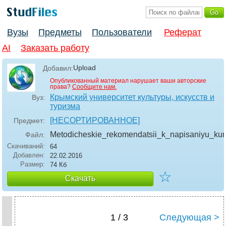
Вузы
Предметы
Пользователи
Реферат
AI
Заказать работу
Upload
Добавил:
Опубликованный материал нарушает ваши авторские
права?
Сообщите нам.
Крымский университет культуры, искусств и
Вуз:
туризма
[НЕСОРТИРОВАННОЕ]
Предмет:
Metodicheskie_rekomendatsii_k_napisaniyu_kur
Файл:
Скачиваний:
64
Добавлен:
22.02.2016
Размер:
74 Кб
☆
Скачать
1 / 3
Следующая >