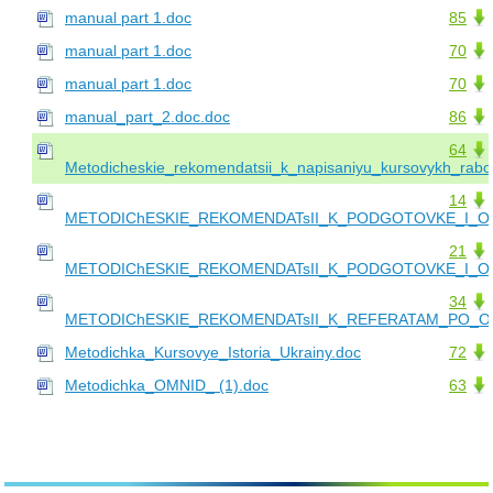
manual part 1.doc
85
manual part 1.doc
70
manual part 1.doc
70
manual_part_2.doc.doc
86
64
Metodicheskie_rekomendatsii_k_napisaniyu_kursovykh_rabo
14
METODIChESKIE_REKOMENDATsII_K_PODGOTOVKE_I_OF
21
METODIChESKIE_REKOMENDATsII_K_PODGOTOVKE_I_OF
34
METODIChESKIE_REKOMENDATsII_K_REFERATAM_PO_OS
Metodichka_Kursovye_Istoria_Ukrainy.doc
72
Metodichka_OMNID_ (1).doc
63