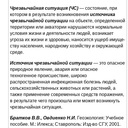
Чрезвычайная ситуация (ЧС)
— состояние, при
котором в результате возникновения
источника
чрезвычайной ситуации
на объекте, определенной
территории или акватории наруша­ются нормальные
условия жизни и деятельности людей, воз­никает
угроза их жизни и здоровью, наносится ущерб имуще­
ству населения, народному хозяйству и окружающей
среде.
Источник чрезвычайной ситуации
— это опасное
природное явление, авария или опасное
техногенное происшествие, ши­роко
распространенная инфекционная болезнь людей,
сель­скохозяйственных животных или растений, а
также примене­ние современных средств поражения,
в результате чего про­изошла или может возникнуть
чрезвычайная ситуация.
Братков В.В., Овдиенко Н.И.
Геоэкология: Учебное
пособие. М.: Илекса; Ставрополь: Изд-во СГУ, 2001.