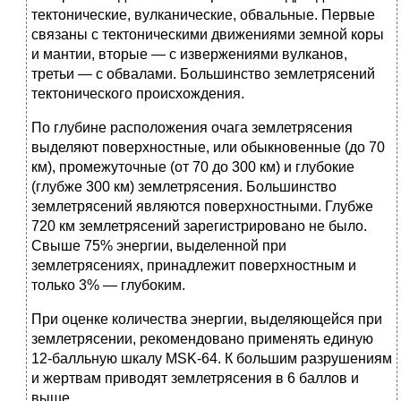
текто­нические, вулканические, обвальные. Первые
связаны с тек­тоническими движениями земной коры
и мантии, вторые — с извержениями вулканов,
третьи — с обвалами. Большинство землетрясений
тектонического происхождения.
По глубине расположения очага землетрясения
выделяют поверхностные, или обыкновенные (до 70
км), промежуточ­ные (от 70 до 300 км) и глубокие
(глубже 300 км) землетрясе­ния. Большинство
землетрясений являются поверхностными. Глубже
720 км землетрясений зарегистрировано не было.
Свы­ше 75% энергии, выделенной при
землетрясениях, принадле­жит поверхностным и
только 3% — глубоким.
При оценке количества энергии, выделяющейся при
зем­летрясении, рекомендовано применять единую
12-балльную шкалу MSK-64. К большим разрушениям
и жертвам приводят землетрясения в 6 баллов и
выше.