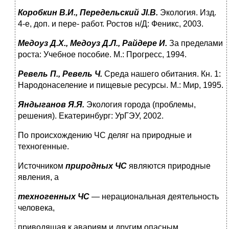
Коробкин В.И., Передельский
JI
.
B
.
Экология. Изд.
4-е, доп. и пере- работ. Ростов н/Д: Феникс, 2003.
Медоуз Д.Х., Медоуз Д.Л., Райдере И.
За пределами
роста: Учебное пособие. М.: Прогресс, 1994.
Ревель П., Ревель Ч.
Среда нашего обитания. Кн. 1:
Народонаселе­ние и пищевые ресурсы. М.: Мир, 1995.
Яндыганов Я.Я.
Экология города (проблемы,
решения). Екатерин­бург: УрГЭУ, 2002.
По происхождению ЧС деляг на природные и
техногенные.
Источником
природных ЧС
являются природные
явления, а
техногенных ЧС
— нерациональная деятельность
человека,
приводящая к авариям и другим опасным