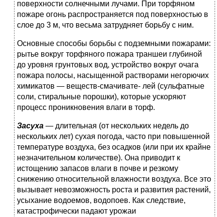
поверхности сол­нечными лучами. При торфяном
пожаре огонь распространя­ется под поверхностью в
слое до 3 м, что весьма затрудняет борьбу с ним.
Основные способы борьбы с подземными пожарами:
рытье вокруг торфяного пожара траншеи глубиной
до уровня грун­товых вод, устройство вокруг очага
пожара полосы, насыщен­ной растворами негорючих
химикатов — веществ-смачивате- лей (сульфатные
соли, стиральные порошки), которые уско­ряют
процесс проникновения влаги в торф.
Засуха
— длительная (от нескольких недель до
нескольких лет) сухая погода, часто при повышенной
температуре возду­ха, без осадков (или при их крайне
незначительном количе­стве). Она приводит к
истощению запасов влаги в почве и резкому
снижению относительной влажности воздуха. Все это
вызывает невозможность роста и развития растений,
усыха­ние водоемов, водопоев. Как следствие,
катастрофически па­дают урожаи