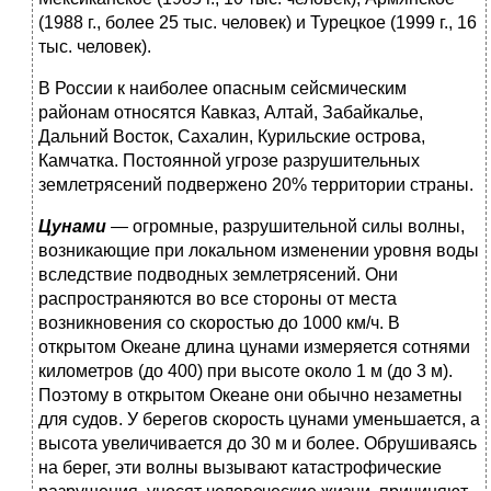
(1988 г., более 25 тыс. человек) и Турецкое (1999 г., 16
тыс. человек).
В России к наиболее опасным сейсмическим
районам отно­сятся Кавказ, Алтай, Забайкалье,
Дальний Восток, Сахалин, Курильские острова,
Камчатка. Постоянной угрозе разруши­тельных
землетрясений подвержено 20% территории страны.
Цунами
— огромные, разрушительной силы волны,
возни­кающие при локальном изменении уровня воды
вследствие подводных землетрясений. Они
распространяются во все сто­роны от места
возникновения со скоростью до 1000 км/ч. В
открытом Океане длина цунами измеряется сотнями
кило­метров (до 400) при высоте около 1 м (до 3 м).
Поэтому в открытом Океане они обычно незаметны
для судов. У берегов скорость цунами уменьшается, а
высота увеличивается до 30 м и более. Обрушиваясь
на берег, эти волны вызывают катас­трофические