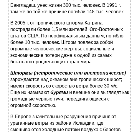
Бангла­деш, унес жизни 300 тыс. человек. В 1991 г.
там же по той же причине погибли 148 тыс. человек.
В 2005 г. от тропического шторма Катрина
пострадали более 1,5 млн жителей Юго-Восточных
штатов США. По нео­фициальным данным, погибло
более 10 тыс. человек. Шторм повлек за собой
огромные человеческие жертвы, социальные и
экономические потери даже в одной из самых
богатых и процветающих стран мира.
Штормы (нетропические или внетропические)
зарождаются над океаном вне тропических широт;
имеют скорость со ско­ростью ветра более 30 м/с.
Еще их называют
бурями
и внешне они выглядят как
громадные черные тучи, передвигающиеся с
огромной скоростью.
В Европе значительные разрушения причиняют
ураганные ветры из района Исландии, где
смешиваются холодные пото­ки воздуха с берегов