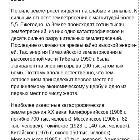
По силе землетрясения делят на слабые и сильные. К
силь­ным относят землетрясения с магнитудой более
5,5. Ежегодно на Земле происходят сотни тысяч
землетрясений, из них одно катастрофическое и
десять сильно разрушительных землетря­сений.
Последние отличаются чрезвычайно высокой энерги­
ей. Так, энергия Гималайского землетрясения в
высокогор­ной части Тибета в 1950 г. была
эквивалентна энергии взрыва 100 тыс. атомных
бомб. Поэтому вполне естественно, что зем­
летрясениям принадлежит первое место по
причиняемому эко­номическому ущербу и одно из
первых мест по числу жертв.
Наиболее известные катастрофические
землетрясения XX века: Калифорнийское (1906 г.,
погибло 700 тыс. человек), Мессинское (1908 г., 82
тыс. человек), Токийское (1923 г., 140 тыс. человек),
Китайское (1976 г., около 150 тыс. человек),
Мексиканское (1985 г., 10 тыс. человек), Армянское