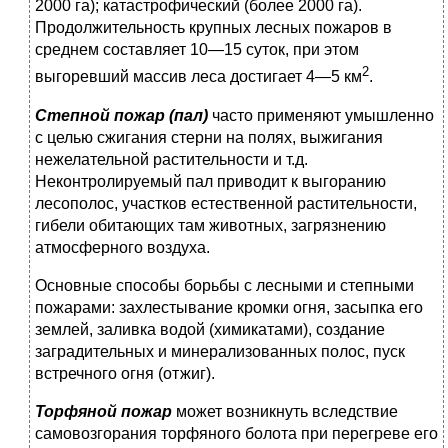
2000 га); катастрофический (более 2000 га).
Продолжительность круп­ных лесных пожаров в
среднем составляет 10—15 суток, при этом
2
выгоревший массив леса достигает 4—5 км
.
Степной пожар (пал)
часто применяют умышленно
с целью сжигания стерни на полях, выжигания
нежелательной расти­тельности и т.д.
Неконтролируемый пал приводит к выгоранию
лесополос, участков естественной растительности,
гибели оби­тающих там животных, загрязнению
атмосферного воздуха.
Основные способы борьбы с лесными и степными
пожара­ми: захлестывание кромки огня, засыпка его
землей, заливка водой (химикатами), создание
заградительных и минерализо­ванных полос, пуск
встречного огня (отжиг).
Торфяной пожар
может возникнуть вследствие
самовозго­рания торфяного болота при перегреве его