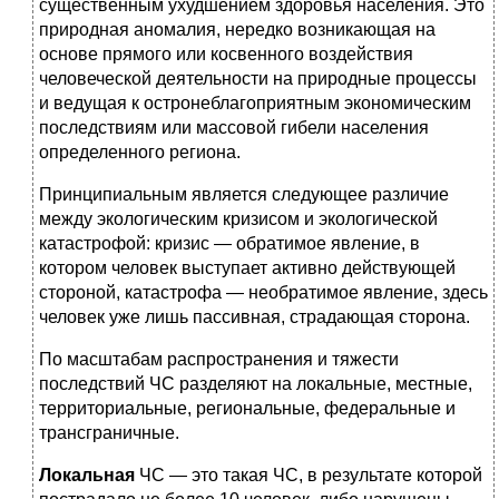
существен­ным ухудшением здоровья населения. Это
природная анома­лия, нередко возникающая на
основе прямого или косвен­ного воздействия
человеческой деятельности на природные процессы
и ведущая к остронеблагоприятным экономичес­ким
последствиям или массовой гибели населения
опреде­ленного региона.
Принципиальным является следующее различие
между эко­логическим кризисом и экологической
катастрофой: кризис — обратимое явление, в
котором человек выступает активно действующей
стороной, катастрофа — необратимое явление, здесь
человек уже лишь пассивная, страдающая сторона.
По масштабам распространения и тяжести
последствий ЧС разделяют на локальные, местные,
территориальные, регио­нальные, федеральные и
трансграничные.
Локальная
ЧС — это такая ЧС, в результате которой