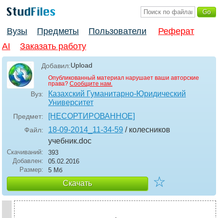
Вузы
Предметы
Пользователи
Реферат
AI
Заказать работу
Upload
Добавил:
Опубликованный материал нарушает ваши авторские
права?
Сообщите нам.
Казахский Гуманитарно-Юридический
Вуз:
Университет
[НЕСОРТИРОВАННОЕ]
Предмет:
18-09-2014_11-34-59
/ колесников
Файл:
учебник
.doc
Скачиваний:
393
Добавлен:
05.02.2016
Размер:
5 Мб
☆
Скачать