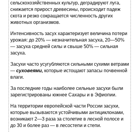
сельскохозяйственных культур, деградируют луга,
снижается прирост древесины, происходит падеж
скота и рез­ко сокращается численность других
животных организмов.
Интенсивность засух характеризует величина потери
уро­жая: до 20% — незначительная засуха, 20—50%
— засуха сред­ней силы и свыше 50% — сильная
засуха.
Засухи часто усугубляются сильными сухими ветрами
—
суховеями,
которые истощают запасы почвенной
влаги.
За последние годы наиболее сильные засухи были
зарегис­трированы южнее Сахары и в Эфиопии.
На территории европейской части России засухи,
которые вызываются устойчивыми антициклонами,
возникают 2—3 раза за столетие в лесной полосе и
до 30 и более раз — в лесостепи и степи.