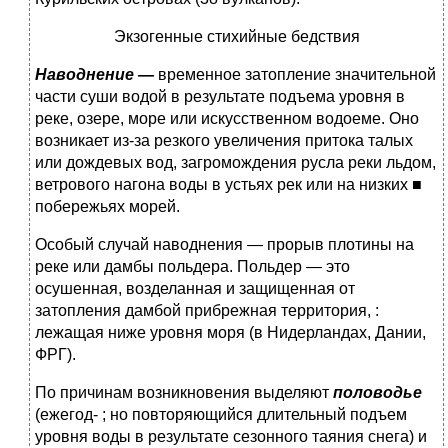
Экзогенные стихийные бедствия
Наводнение —
временное затопление значительной
части суши водой в результате подъема уровня в
реке, озере, море или искусственном водоеме. Оно
возникает из-за резкого уве­личения притока талых
или дождевых вод, загромождения русла реки льдом,
ветрового нагона воды в устьях рек или на низких ■
побережьях морей.
Особый случай наводнения — прорыв плотины на
реке или дамбы польдера. Польдер — это
осушенная, возделанная и защищенная от
затопления дамбой прибрежная территория, :
лежащая ниже уровня моря (в Нидерландах, Дании,
ФРГ).
По причинам возникновения выделяют
половодье
(ежегод- ; но повторяющийся длительный подъем
уровня воды в резуль­тате сезонного таяния снега) и