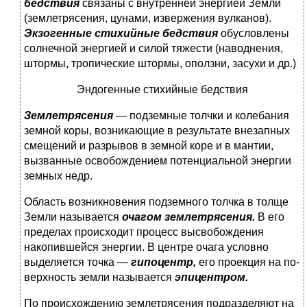
бедствия
связаны с внутренней энергией Земли
(землетрясения, цунами, извер­жения вулканов).
Экзогенные стихийные бедствия
обусловле­ны
солнечной энергией и силой тяжести (наводнения,
штор­мы, тропические штормы, оползни, засухи и др.)
Эндогенные стихийные бедствия
Землетрясения
— подземные толчки и колебания
земной коры, возникающие в результате внезапных
смещений и раз­рывов в земной коре и в мантии,
вызванные освобождением потенциальной энергии
земных недр.
Область возникновения подземного толчка в толще
Земли называется
очагом землетрясения.
В его
пределах происходит процесс высвобождения
накопившейся энергии. В центре очага условно
выделяется точка —
гипоцентр,
его проекция на по­
верхность земли называется
эпицентром.
По происхождению землетрясения подразделяют на