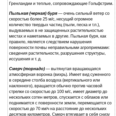
Гренландии и теплые, сопровождающие Гольфстрим.
Пыльная (черная) буря
— очень сильный ветер со
скоростью более 25 м/с, несущий огромное
количество твердых частиц (пыли, песка и т.п.),
выдуваемых в не защищенных раститель­ностью
местах и наметаемых в другие. Пыльная буря, как
пра­вило, является следствием нарушения
поверхности почвы неправильными агроприемами:
сведения растительности, раз­рушения структуры,
иссушения и т. д.
Смерч (торнадо)
— вытянутая вращающаяся
атмосферная воронка (вихрь). Имеет вид суженного
в середине столба воз­духа (вертикального или
наклонного), вращается обычно про­тив часовой
стрелки со скоростью до 100 м/с, имеет диаметр до
нескольких сотен метров, спускается с облаков или
подни­мается с поверхности земли, перемещается со
скоростью до 70 км/ч на расстояние до нескольких
десятков километров. Смерч втягивает в себя снизу