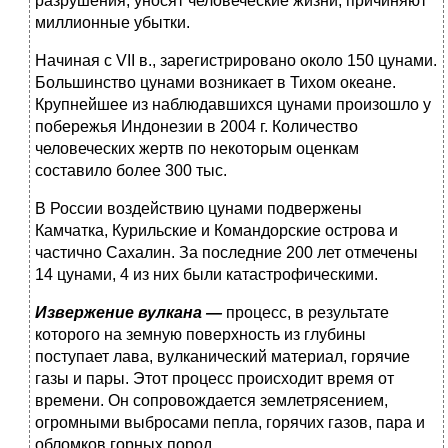
разрушения, уносят человеческие жизни, при­чиняют
миллионные убытки.
Начиная с VII в., зарегистрировано около 150 цунами.
Боль­шинство цунами возникает в Тихом океане.
Крупнейшее из наблюдавшихся цунами произошло у
побережья Индонезии в 2004 г. Количество
человеческих жертв по некоторым оцен­кам
составило более 300 тыс.
В России воздействию цунами подвержены
Камчатка, Ку­рильские и Командорские острова и
частично Сахалин. За последние 200 лет отмечены
14 цунами, 4 из них были катас­трофическими.
Извержение вулкана —
процесс, в результате
которого на земную поверхность из глубины
поступает лава, вулканиче­ский материал, горячие
газы и пары. Этот процесс происхо­дит время от
времени. Он сопровождается землетрясением,
огромными выбросами пепла, горячих газов, пара и
обломков горных пород.