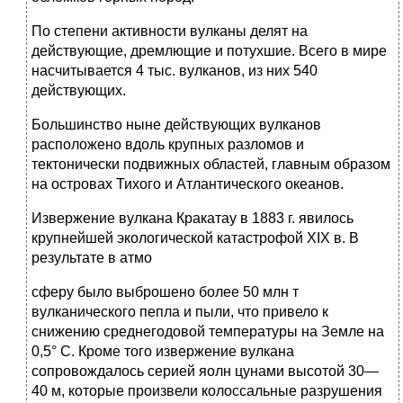
По степени активности вулканы делят на
действующие, дремлющие и потухшие. Всего в мире
насчитывается 4 тыс. вулканов, из них 540
действующих.
Большинство ныне действующих вулканов
расположено вдоль крупных разломов и
тектонически подвижных областей, глав­ным образом
на островах Тихого и Атлантического океанов.
Извержение вулкана Кракатау в 1883 г. явилось
крупней­шей экологической катастрофой XIX в. В
результате в атмо­
сферу было выброшено более 50 млн т
вулканического пепла и пыли, что привело к
снижению среднегодовой темпе­ратуры на Земле на
0,5° С. Кроме того извержение вулкана
сопровождалось серией яолн цунами высотой 30—
40 м, кото­рые произвели колоссальные разрушения