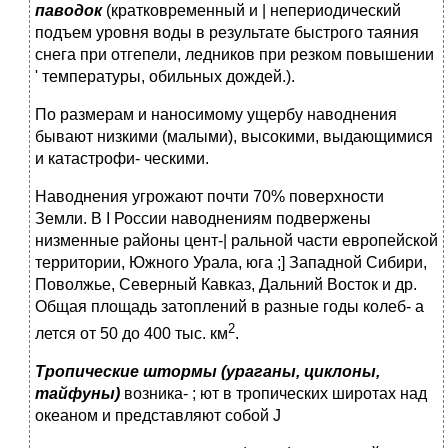
паводок
(кратковременный и | непериодический
подъем уровня воды в результате быстрого таяния
снега при отгепели, ледников при резком повышении
' температуры, обильных дождей.).
По размерам и наносимому ущербу наводнения
бывают низкими (малыми), высокими, выдающимися
и катастрофи- ческими.
Наводнения угрожают почти 70% поверхности
Земли. В I России наводнениям подвержены
низменные районы цент-| ральной части европейской
территории, Южного Урала, юга ;] Западной Сибири,
Поволжье, Северный Кавказ, Дальний Во­сток и др.
Общая площадь затоплений в разные годы колеб- а
2
лется от 50 до 400 тыс. км
.
Тропические штормы (ураганы, циклоны,
тайфуны)
возника- ; ют в тропических широтах над
океаном и представляют собой J