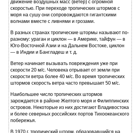
движение воздушных масс (ветер) с огромной
скоростью. При переходе тропических штормов с
моря на сушу они сопровож­даются гигантскими
волнами вместе с ливнями и грозами.
В разных странах тропические штормы называют по-
разному: ураган и циклон — в Америке, тайфун — в
Юго-Восточной Азии и на Дальнем Востоке, циклон
— в Индии и Бангладеш и т. д.
Ветер начинает вызывать повреждения уже при
скорости 20 м/с. Человека отрывает от земли при
скорости ветра более 40 м/с. Во время тропических
штормов скорость ветра часто превышает 50 м/с.
Наибольшее число тропических штормов
зарождается в рай­оне Желтого моря и Филиппинских
островов. Некоторые из них достигают Владивостока
и более северных российских пор­тов Тихоокеанского
побережья.
В 1970 г. тропический шторм, образовавшийся на