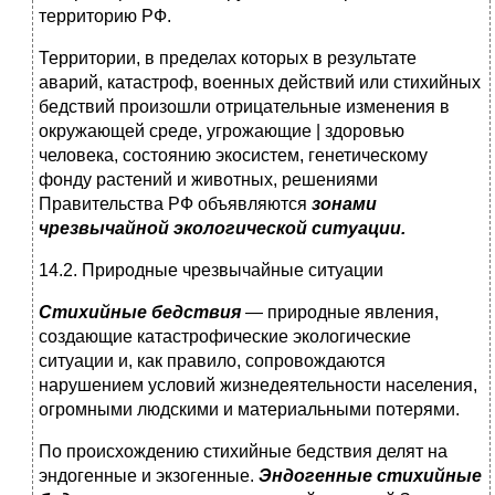
территорию РФ.
Территории, в пределах которых в результате
аварий, ката­строф, военных действий или стихийных
бедствий произошли отрицательные изменения в
окружающей среде, угрожающие | здоровью
человека, состоянию экосистем, генетическому
фонду растений и животных, решениями
Правительства РФ объяв­ляются
зонами
чрезвычайной экологической ситуации.
14.2. Природные чрезвычайные ситуации
Стихийные бедствия
— природные явления,
создающие ка­тастрофические экологические
ситуации и, как правило, со­провождаются
нарушением условий жизнедеятельности насе­ления,
огромными людскими и материальными потерями.
По происхождению стихийные бедствия делят на
эндоген­ные и экзогенные.
Эндогенные стихийные