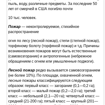
пыль, воду, различные предме­ты. За последние 50
лет от смерчей в США погибло почти
10 тыс. человек.
Пожар
— неконтролируемое, стихийное
распространение
огня по лесу (лесной пожар), степи (степной пожар),
торфя­ному болоту (торфяной пожар) и т.д. Причины
возникнове­ния пожаров могут быть естественные
(самовозгорание) и ан­тропогенные (небрежное
обращением с огнем или умышлен­ные поджоги).
Лесной пожар
редко вызывается самовозгоранием
(не более 10%). По площади, охваченной огнем,
лесные пожары клас­сифицируются следующим
образом: первый класс — загора­ние (0,1—0,2 га);
второй класс — малый пожар (0,2—2,0 га); третий
класс — небольшой (2,1—20 га); четвертый класс —
средний (21-200 га); пятый класс — крупный (201—