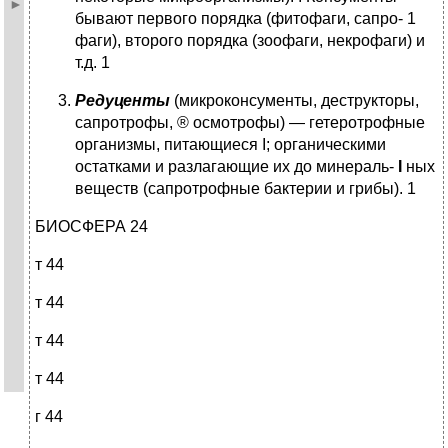
бывают первого порядка (фитофаги, сапро- 1
фаги), второго порядка (зоофаги, некрофаги) и
т.д. 1
Редуценты
(микроконсументы, деструкторы,
сапротрофы, ® осмотрофы) — гетеротрофные
организмы, питающиеся I; органическими
остатками и разлагающие их до минераль-
I
ных
веществ (сапротрофные бактерии и грибы). 1
БИОСФЕРА 24
т 44
т 44
т 44
т 44
г 44