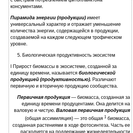
консументами.
Пирамида энергии (продукции)
имеет
универсальный харак­тер и отражает уменьшение
количества энергии, содержащей­ся в продукции,
создаваемой на каждом следующем трофи­ческом
уровне.
Биологическая продуктивность экосистем
І Прирост биомассы в экосистеме, созданной за
единицу вре­мени, называется
биологической
продукцией (продуктивностью).
Различают
первичную и вторичную продукцию сообщества.
Первичная продукция
— биомасса, созданная за
единицу вре­мени продуцентами. Она делится на
валовую и чистую.
Вало­вая первичная продукция
1
(общая ассимиляция) — это общая
биомасса,
созданная растениями в ходе фотосинтеза. Часть ее
расходуется на поддержание жизнедеятельности