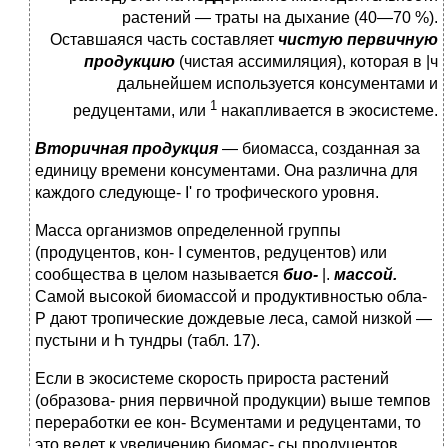
растений — траты на дыхание (40—70 %).
Оставшаяся часть составляет
чи­стую первичную
продукцию
(чистая ассимиляция), которая в |ч
дальнейшем используется консументами и
1
редуцентами, или
накапливается в экосистеме.
Вторичная продукция
— биомасса, созданная за
единицу времени консументами. Она различна для
каждого следующе- I' го трофического уровня.
Масса организмов определенной группы
(продуцентов, кон- I сументов, редуцентов) или
сообщества в целом называется
био-
|.
массой.
Самой высокой биомассой и продуктивностью обла-
Р дают тропические дождевые леса, самой низкой —
пустыни и Һ тундры (табл. 17).
Если в экосистеме скорость прироста растений
(образова- рния первичной продукции) выше темпов
переработки ее кон- Всументами и редуцентами, то
это ведет к увеличению биомас- сы продуцентов.