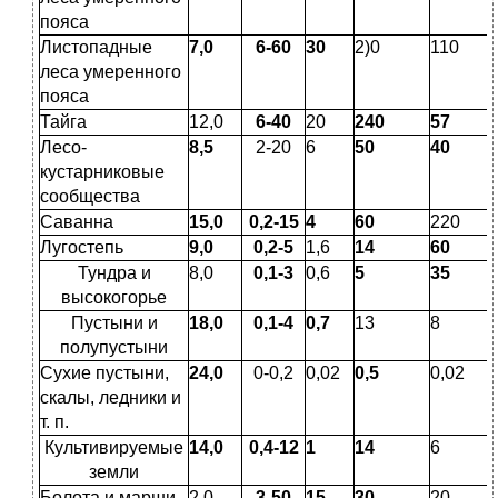
пояса
Листопадные
7,0
6-60
30
2)0
110
леса уме­ренного
пояса
Тайга
12,0
6-40
20
240
57
Лесо-
8,5
2-20
6
50
40
кустарниковые
со­общества
Саванна
15,0
0,2-15
4
60
220
Лугостепь
9,0
0,2-5
1,6
14
60
Тундра и
8,0
0,1-3
0,6
5
35
высокогорье
Пустыни и
18,0
0,1-4
0,7
13
8
полупустыни
Сухие пустыни,
24,0
0-0,2
0,02
0,5
0,02
скалы, ледники и
т. п.
Культивируемые
14,0
0,4-12
1
14
6
земли
Болота и марши
2,0
3-50
15
30
20