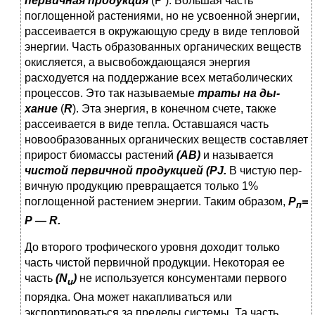
первичная продукция
(Р ). Боль­шая часть
поглощенной растениями, но не усвоенной энер­гии,
рассеивается в окружающую среду в виде тепловой
энер­гии. Часть образованных органических веществ
окисляется, а высвобождающаяся энергия
расходуется на поддержание всех метаболических
процессов. Это так называемые
траты на ды­
хание
(
R
). Эта энергия, в конечном счете, также
рассеивается в виде тепла. Оставшаяся часть
новообразованных органичес­ких веществ составляет
прирост биомассы растений
(АВ)
и называется
чистой первичной продукцией
(
PJ
.
В чистую пер­
вичную продукцию превращается только 1%
поглощенной ра­стением энергии. Таким образом,
Р
=
п
Р —
R
.
До второго трофического уровня доходит только
часть чис­той первичной продукции. Некоторая ее
часть
(
N
)
не исполь­зуется консументами первого
u
порядка. Она может накапли­ваться или
экспортироваться за пределы системы. Та часть,