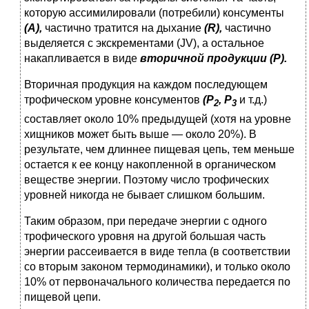
которую ассимилировали (потребили) консументы
(А),
час­тично тратится на дыхание
(
R
),
частично
выделяется с экскре­ментами (JV), а остальное
накапливается в виде
вторичной про­дукции
(Р).
Вторичная продукция на каждом последующем
трофичес­ком уровне консументов
(Р
,
Р
и т.д.)
2
3
составляет около 10% предыдущей (хотя на уровне
хищников может быть выше — около 20%). В
результате, чем длиннее пищевая цепь, тем мень­ше
остается к ее концу накопленной в органическом
веществе энергии. Поэтому число трофических
уровней никогда не бы­вает слишком большим.
Таким образом, при передаче энергии с одного
трофичес­кого уровня на другой большая часть
энергии рассеивается в виде тепла (в соответствии
со вторым законом термодинами­ки), и только около
10% от первоначального количества пере­дается по
пищевой цепи.