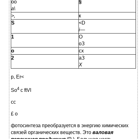
оо
§
а\
>,
к
S
<D
i—
1
О
оЗ
о
сх
2
аЗ
X
р, Er<
4
So
с ftVl
сс
£ о
фотосинтеза преобразуется в энергию химических
связей орга­нических веществ. Это
валовая