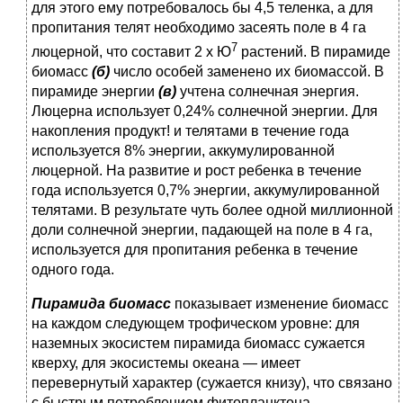
для этого ему потребовалось бы 4,5 те­ленка, а для
пропитания телят необходимо засеять поле в 4 га
7
люцерной, что составит 2 х Ю
растений. В пирамиде
биомасс
(б)
число особей заменено их биомассой. В
пирамиде энергии
(в)
учтена солнечная энер­гия.
Люцерна использует 0,24% солнечной энергии. Для
накопления про­дукт! и телятами в течение года
используется 8% энергии, аккумулиро­ванной
люцерной. На развитие и рост ребенка в течение
года использует­ся 0,7% энергии, аккумулированной
телятами. В результате чуть более одной миллионной
доли солнечной энергии, падающей на поле в 4 га,
используется для пропитания ребенка в течение
одного года.
Пирамида биомасс
показывает изменение биомасс
на каж­дом следующем трофическом уровне: для
наземных экосис­тем пирамида биомасс сужается
кверху, для экосистемы океа­на — имеет
перевернутый характер (сужается книзу), что свя­зано
с быстрым потреблением фитопланктона