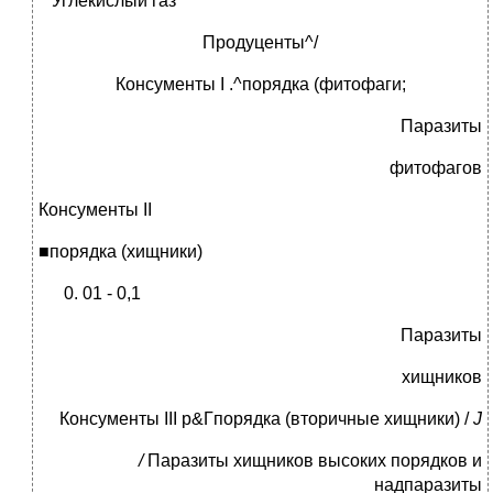
^ Углекислый газ
Продуценты^/
Консументы I .^порядка (фитофаги;
Паразиты
фитофагов
Консументы II
■порядка (хищники)
01 - 0,1
Паразиты
хищников
Консументы III р&Гпорядка (вторичные хищники) /
J
/
Паразиты хищников высоких порядков и
надпаразиты