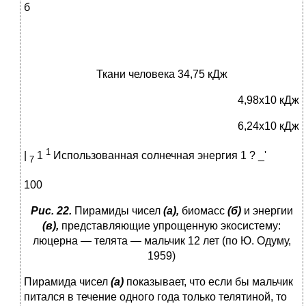
б
Ткани человека 34,75 кДж
4,98x10 кДж
6,24x10 кДж
1
|
1
Использованная солнечная энергия 1 ? _'
7
100
Рис. 22.
Пирамиды чисел
(а),
биомасс
(б)
и энергии
(в),
представляющие упрощенную экосистему:
люцерна — телята — маль­чик 12 лет (по Ю. Одуму,
1959)
Пирамида чисел
(а)
показывает, что если бы мальчик
питался в течение одного года только телятиной, то