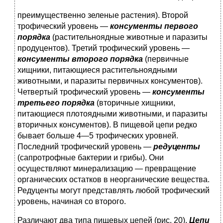
преимущественно зеленые растения). Второй
трофический уро­вень —
консументы первого
порядка
(растительноядные живот­ные и паразиты
продуцентов). Третий трофический уровень —
консументы второго порядка
(первичные
хищники, питающи­еся растительноядными
животными, и паразиты первичных консументов).
Четвертый трофический уровень —
консументы
третьего порядка
(вторичные хищники,
питающиеся плотояд­ными животными, и паразиты
вторичных консументов). В пищевой цепи редко
бывает больше 4—5 трофических уров­ней.
Последний трофический уровень —
редуценты
(сапрот­рофные бактерии и грибы). Они
осуществляют минерализа­цию — превращение
органических остатков в неорганические вещества.
Редуценты могут представлять любой трофический
уровень, начиная со второго.
Различают два типа пищевых цепей (рис. 20).
Цепи