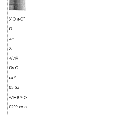
У О и-Ө"
О
а>
X
</ лЧ
Оч О
сх ^
03 оЗ
«л» а > с-
£2^^ >» о