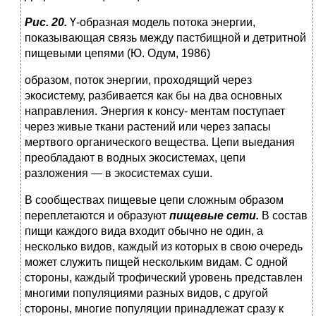
Рис. 20.
Ү-образная модель потока энергии,
показывающая связь между пастбищной и детритной
пищевыми цепями (Ю. Одум, 1986)
образом, поток энергии, проходящий через
экосистему, разби­вается как бы на два основных
направления. Энергия к консу- ментам поступает
через живые ткани растений или через запасы
мертвого органического вещества. Цепи выедания
пре­обладают в водных экосистемах, цепи
разложения — в экоси­стемах суши.
В сообществах пищевые цепи сложным образом
перепле­таются и образуют
пищевые сети.
В состав
пищи каждого вида входит обычно не один, а
несколько видов, каждый из кото­рых в свою очередь
может служить пищей нескольким видам. С одной
стороны, каждый трофический уровень представлен
многими популяциями разных видов, с другой
стороны, мно­гие популяции принадлежат сразу к