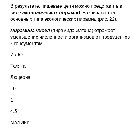
В результате, пищевые цепи можно представить в
виде
эко­логических пирамид.
Различают три
основных типа экологи­ческих пирамид (рис. 22).
Пирамида чисел
(пирамида Элтона) отражает
уменьшение численности организмов от продуцентов
к консументам.
2 х Ю'
Телята
Люцерна
10
1
4,5
Мальчик