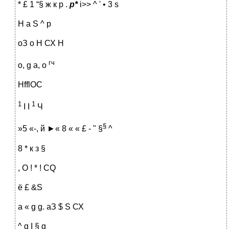
* £ 1 “§ ж к р .
р*
і>> ^ ' • 3 s
Н a S ^ р
оЗ о Н СХ Н
гч
о, g а, о
HfflOC
1
1
I I
Ч
§
»5 «-, й ►« 8 « « £ - " §
^
8 * к з §
, О ! * ! CQ
ё £ &S
a « g g. аЗ $ S СХ
^ g I § g