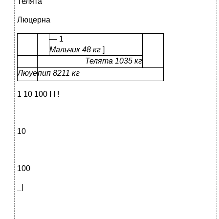
Телята
Люцерна
— 1
Мальчик 48 кг
]
Телята 1035 кг
Люуе
пип 8211 кг
1 10 100 I I !
10
100
_|