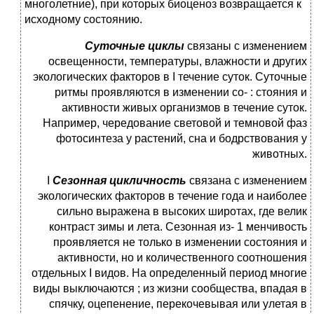
многолетние), при которых био­ценоз возвращается к
исходному состоянию.
Суточные циклы
связаны с изменением
освещенности, температуры, влажности и других
экологических факторов в I течение суток. Суточные
ритмы проявляются в изменении со- : стояния и
активности живых организмов в течение суток.
Например, чередование световой и темновой фаз
фотосинтеза у растений, сна и бодрствования у
животных.
I
Сезонная цикличность
связана с изменением
экологических факторов в течение года и наиболее
сильно выражена в высо­ких широтах, где велик
контраст зимы и лета. Сезонная из- 1 менчивость
проявляется не только в изменении состояния и
активности, но и количественного соотношения
отдельных I видов. На определенный период многие
виды выключаются ; из жизни сообщества, впадая в
спячку, оцепенение, переко­чевывая или улетая в