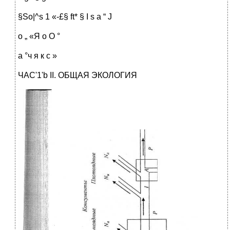
§So|^s 1 «-£§ ft* § I s a “ Ј
о „ «Я о О °
а °ч я к с »
ЧАС'1'b II. ОБЩАЯ ЭКОЛОГИЯ