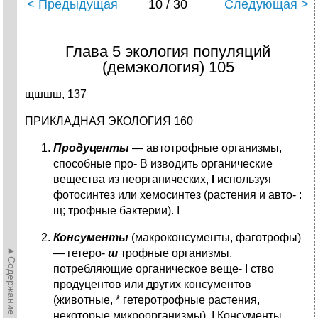
< Предыдущая
10 / 30
Следующая >
Глава 5 экология популяций
(демэкология) 105
щшшш, 137
ПРИКЛАДНАЯ ЭКОЛОГИЯ 160
Продуценты
— автотрофные организмы,
способные про- В изводить органические
вещества из неорганических,
I
используя
фотосинтез или хемосинтез (растения и авто- :
щ; трофные бактерии). I
Консументы
(макроконсументы, фаготрофы)
►Содержание►
— гетеро-
ш
трофные организмы,
потребляющие органическое веще- І ство
продуцентов или других консументов
(животные, * гетеротрофные растения,
некоторые микроорганизмы). I Консументы