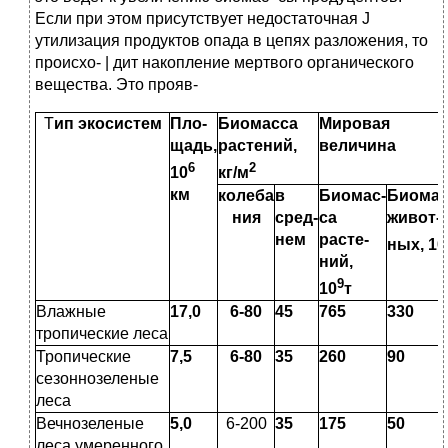
Если при этом присутствует недостаточная J
утилизация продуктов опада в цепях разложения, то
происхо- | дит накопление мертвого органического
вещества. Это прояв-
Т
ип экосистем
Пло­
Биомасса
Мировая
щадь,
растений,
величина
6
2
10
кг/м
км
колеба­
в
Биомас­
Биомас
ния
сред­
са
живот­
нем
расте­
ных, 10
ний,
9
10
т
Влажные
17,0
6-80
45
765
330
тропические леса
Тропические
7,5
6-80
35
260
90
сезонно­зеленые
леса
Вечнозеленые
5,0
6-200
35
175
50
леса уме­ренного