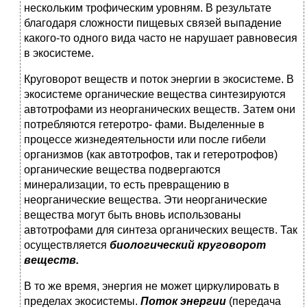
нескольким трофическим уровням. В результате
благодаря сложности пищевых связей выпадение
какого-то одного вида часто не нарушает равнове­сия
в экосистеме.
Круговорот веществ и поток энергии в экосистеме. В
экосис­теме органические вещества синтезируются
автотрофами из неорганических веществ. Затем они
потребляются гетеротро- фами. Выделенные в
процессе жизнедеятельности или после гибели
организмов (как автотрофов, так и гетеротрофов)
орга­нические вещества подвергаются
минерализации, то есть пре­вращению в
неорганические вещества. Эти неорганические
вещества могут быть вновь использованы
автотрофами для синтеза органических веществ. Так
осуществляется
биологи­ческий круговорот
веществ.
В то же время, энергия не может циркулировать в
пределах экосистемы.
Поток энергии
(передача