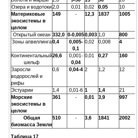
Озера и водотоки
2,0
0,01
0,02
0,05
10
Материковые
149
-
12,3
1837
1005
экосистемы в
целом
Открытый океан
332,0
0-0,005
0,003
1,0
800
Зоны апвеллинга
0,4
0,005-
0,02
0,008
4
0,1
Континентальный
26,6
0,001-
0,01
0,27
160
шельф
0,04
Заросли
0,6
0,04-4
2
1,2
12
водорослей и
рифы
Эстуарии
1,4
0,01-6
1
1,4
21
Морские
361
-
0,01
3,9
997
экосистемы в
целом
Общая
510
-
3,6
1841
2002
биомасса Земли
Таблица 17