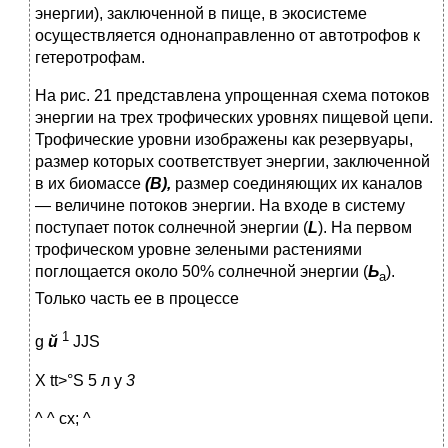
энергии), заключенной в пище, в экосистеме
осуществляется однонаправленно от авто­трофов к
гетеротрофам.
На рис. 21 представлена упрощенная схема потоков
энер­гии на трех трофических уровнях пищевой цепи.
Трофические уровни изображены как резервуары,
размер которых соответ­ствует энергии, заключенной
в их биомассе
(В),
размер соеди­няющих их каналов
— величине потоков энергии. На входе в систему
поступает поток солнечной энергии (
L
). На первом
трофическом уровне зелеными растениями
поглощается око­ло 50% солнечной энергии (
Ь
).
а
Только часть ее в процессе
1
g
й
ЈJS
X tt>°S 5 л у
3
^ ^ сх; ^