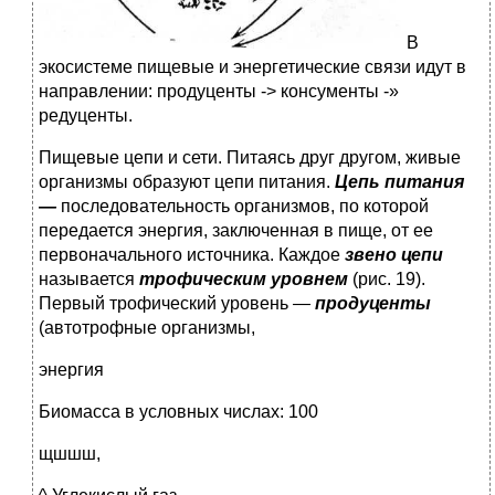
В
экосистеме пищевые и энергетические связи идут в
на­правлении: продуценты -> консументы -»
редуценты.
Пищевые цепи и сети. Питаясь друг другом, живые
организ­мы образуют цепи питания.
Цепь питания
—
последователь­ность организмов, по которой
передается энергия, заключен­ная в пище, от ее
первоначального источника. Каждое
звено цепи
называется
трофическим уровнем
(рис. 19).
Первый тро­фический уровень —
продуценты
(автотрофные организмы,
энергия
Биомасса в условных числах: 100
щшшш,