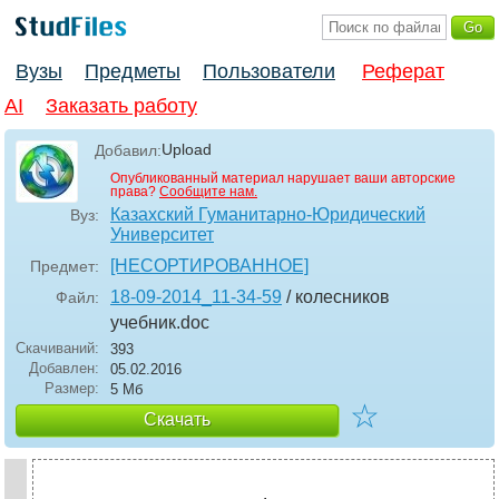
Вузы
Предметы
Пользователи
Реферат
AI
Заказать работу
Upload
Добавил:
Опубликованный материал нарушает ваши авторские
права?
Сообщите нам.
Казахский Гуманитарно-Юридический
Вуз:
Университет
[НЕСОРТИРОВАННОЕ]
Предмет:
18-09-2014_11-34-59
/ колесников
Файл:
учебник
.doc
Скачиваний:
393
Добавлен:
05.02.2016
Размер:
5 Мб
☆
Скачать