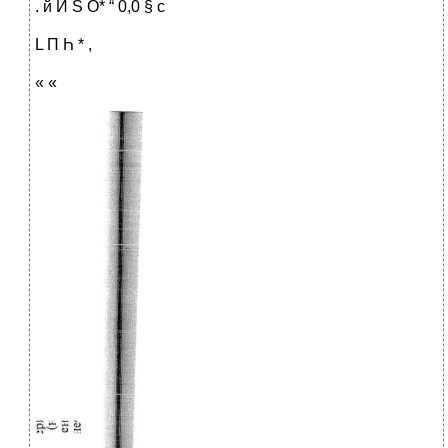
. й И S О* “ 0,0 § с
L П Һ * ,
« «