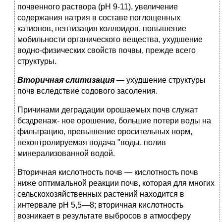
почвенного ра­створа (pH 9-11), увеличение
содержания натрия в составе поглощенных
катионов, пептизация коллоидов, повышение
мобильности органического вещества, ухудшение
водно-фи­зических свойств почвы, прежде всего
структуры.
Вторичная слитизация
— ухудшение структуры
почв вслед­ствие содового засоления.
Причинами деградации орошаемых почв служат
бсздренаж- ное орошение, большие потери воды на
фильтрацию, превы­шение оросительных норм,
неконтролируемая подача "воды, полив
минерализованной водой.
Вторичная кислотность почв — кислотность почв
ниже оп­тимальной реакции почв, которая для многих
сельскохозяй­ственных растений находится в
интервале pH 5,5—8; вторич­ная кислотность
возникает в результате выбросов в атмосферу