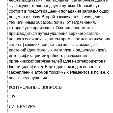
нефтепродуктами, пестицидами, ра- ііионуклидами и
т. д.) осуществляется двумя путями. Первый путь
состоит в предотвращении попадания загрязняющих
ве­ществ в почву. Второй заключается в очищении,
тем или иным образом, почвы от загрязнения,
которое уже произошло. Очи- мщение может
производиться путем удаления верхнего загряз­
ненного слоя почвы, путем промывок или извлечения
загряз- | кяющих веществ из почвы с помощью
растений (для тяжелых металлов и радионуклидов),
интенсификации микробного раз­ложения
органических загрязнителей (для нефтепродуктов и
Івестицидов) и т. д. Еще один подход основан на
закреплении 'атомов токсичных элементов в почве, с
целью недопущения
КОНТРОЛЬНЫЕ ВОПРОСЫ
1 R
ЛИТЕРАТУРА