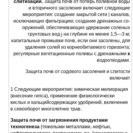
слитизации.
За­щита почв от потерь поливной воды
и вторичного засоления включает следующие
мероприятия: создание закрытой сети | каналов,
исключающих фильтрацию; создание дренажных со­
оружений, обеспечивающих удержание соленых
грунтовых вод j на глубине не менее 1,5—3 м;
капитальные промывки почв, если они засолены, для
удаления солей из корнеобитаемого горизонта;
регулярные вегетационные поливы с дренажными
к
водоотводами.
Защита почв от содового засоления и слитости
включает
1 Следующие мероприятия: химическая мелиорация
(внесение гипса), применение физиологически
кислых и кальцийсодер­жащих удобрений, включение
в севооборот многолетних трав.
Защита почв от загрязнения продуктами
техногенеза
(тяже­лыми металлами, нефтью,