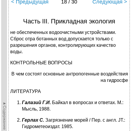
< Предыдущая
18 / 30
Следующая >
Часть III. Прикладная экология
не обеспеченных водоочистными устройствами.
Сброс отра ботанных вод допускается только с
разрешения органов, кон­тролирующих качество
воды.
КОНТРОЛЬНЫЕ ВОПРОСЫ
В чем состоят основные антропогенные воздействия
на гидросфе
ЛИТЕРАТУРА
Галазий Г.И.
Байкал в вопросах и ответах. М.:
►Содержание►
Мысль, 1988.
Герлах С.
Загрязнение морей / Пер. с англ. JT.:
Гидрометеоиздат. 1985.