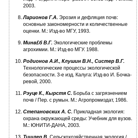
2003.
Ларионов Г.А.
Эрозия и дефляция почв:
основные закономерности и количественные
оценки. М.: Изд-во МГУ, 1993.
Минв£б В.Г.
Экологические проблемы
агрохимии. М.: Изд-во МГУ. 1988.
Родионов А.И., Клушин В.Н., Систер В.Г.
Технологические процес­сы экологической
безопасности. 3-е изд. Калуга: Изд-во И. Бочка­
ревой, 2000.
Рэуце К., Кырстя С.
Борьба с загрязнением
почв / Пер. с румын. М.: Агропромиздат, 1986.
Степановских А. С.
Прикладная экология:
охрана окружающей сре­ды: Учебник для вузов.
М.: ЮНИТИ-ДАНА, 2003.
Тишлер В.
Сельскохозяйственная экология /