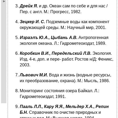
Дрейк Я.
и др. Океан сам по себе и для нас /
Пер. с англ. М.: Прогресс, 1982.
Зецкер И. С.
Подземные воды как компонент
окружающей среды. М.: Научный мир, 2001.
Израэлъ Ю.А., Цыбань А.В.
Антропогенная
экология океана. Л.: Гидрометеоиздат, 1989.
Коробкин В.И., Передельский Л.В.
Экология.
Изд. 4-е, доп. и пере- работ. Ростов н/Д: Феникс,
2003.
Львович М.И.
Вода и жизнь (водные ресурсы,
их преобразование, охрана). М.: Мысль, 1986.
Мониторинг состояния озера Байкал. Л.:
Гидрометеоиздат, 1991.
Пааль Л.Л., Кару Я.Я., Мельдер Х.А., Репин
Б.Н.
Справочник по очистке природных и