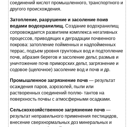
соединений кислот промышленного, транспортного и
другого происхождения.
Затопление, разрушение и засоление поив
водами водохрани­лищ.
Создание водохранилищ
сопровождается развитием ком­плекса негативных
процессов, приводящих к деградации по­чвенного
покрова: затопление пойменных и надпойменных
террас, подъем уровня грунтовых вод и подтопление
почв, аб­разия берегов и засоление дельт, размыв и
уничтожение почв приморских дельт, загрязнение и
содовое (щелочное) засоле­ние вод и почв и др.
Промышленное загрязнение почв
— результат
осаждения па­ров, аэрозолей, пыли или
растворенных соединений поллю- тантов на
поверхность почвы с атмосферными осадками.
Сельскохозяйственное загрязнение почв
—
результат непра­вильного применения пестицидов,
внесение сверхнормальных доз минеральных и