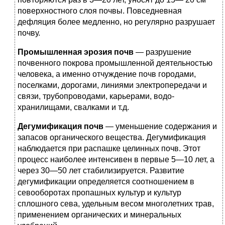
поверхностного слоя почвы. Повседневная
дефляция более медленно, но регулярно разрушает
почву.
Промышленная эрозия почв
— разрушение
почвенного по­крова промышленной деятельностью
человека, а именно отчуждение почв городами,
поселками, дорогами, линиями электропередачи и
связи, трубопроводами, карьерами, водо­
хранилищами, свалками и т.д.
Дегумификация почв
— уменьшение содержания и
запасов органического вещества. Дегумификация
наблюдается при рас­пашке целинных почв. Этот
процесс наиболее интенсивен в первые 5—10 лет, а
через 30—50 лет стабилизируется. Развитие
дегумификации определяется соотношением в
севооборотах пропашных культур и культур
сплошного сева, удельным ве­сом многолетних трав,
применением органических и мине­ральных