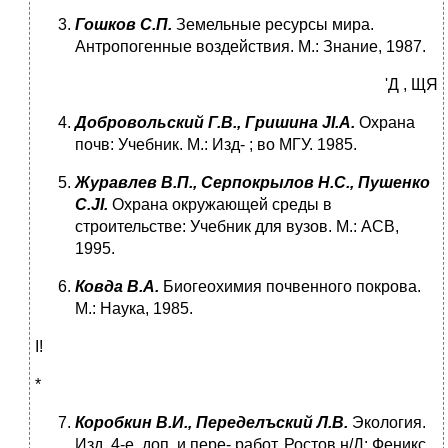
Гошков С.П.
Земельные ресурсы мира.
Антропогенные воздействия. М.: Знание, 1987.
'Д , ЩЯ
Добровольский Г.В., Гришина
JI
.
A
.
Охрана
почв: Учебник. М.: Изд- ; во МГУ. 1985.
Журавлев В.П., Серпокрылов Н.С., Пушенко
C
.
JI
.
Охрана окружаю­щей среды в
строительстве: Учебник для вузов. М.: АСВ,
1995.
Ковда В.А.
Биогеохимия почвенного покрова.
М.: Наука, 1985.
І!
*
Коробкин В.И., Переделъский Л.В.
Экология.
Изд. 4-е, доп. и пере- работ. Ростов н/Д: Феникс,