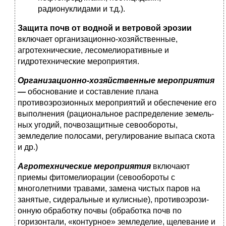
радионуклидами и т.д.).
Защита почв от водной и ветровой эрозии
включает органи­зационно-хозяйственные,
агротехнические, лесомелиоратив­ные и
гидротехнические мероприятия.
Организационно-хозяйственные мероприятия
—
обоснование и составление плана
противоэрозионных мероприятий и обес­печение его
выполнения (рациональное распределение земель­
ных угодий, почвозащитные севообороты,
земледелие полоса­ми, регулирование выпаса скота
и др.)
Агротехнические мероприятия
включают
приемы фитомели­орации (севообороты с
многолетними травами, замена чистых паров на
занятые, сидеральные и кулисные), противоэрози-
онную обработку почвы (обработка почв по
горизонтали, «кон­турное» земледелие, щелевание и