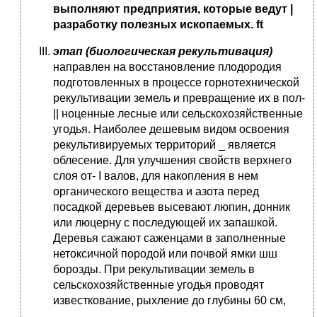
выполняют предприятия, которые ведут
|
разработку полезных ископаемых.
ft
этап (биологическая рекультивация)
направлен на вос­становление плодородия
подготовленных в процессе горно­технической
рекультивации земель и превращение их в пол-
|| ноценные лесные или сельскохозяйственные
угодья. Наибо­лее дешевым видом освоения
рекультивируемых территорий _ является
облесение. Для улучшения свойств верхнего
слоя от- I валов, для накопления в нем
органического вещества и азота перед
посадкой деревьев высевают люпин, донник
или лю­церну с последующей их запашкой.
Деревья сажают саженца­ми в заполненные
нетоксичной породой или почвой ямки шш
борозды. При рекультивации земель в
сельскохозяйственные угодья проводят
известкование, рыхление до глубины 60 см,