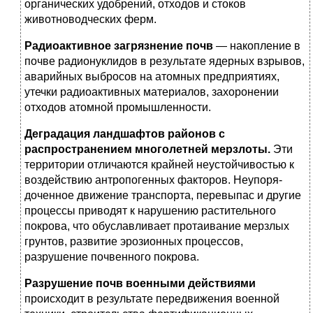
органических удобрений, отходов и стоков
животноводческих ферм.
Радиоактивное загрязнение почв
— накопление в
почве радионуклидов в результате ядерных взрывов,
аварийных выб­росов на атомных предприятиях,
утечки радиоактивных мате­риалов, захоронении
отходов атомной промышленности.
Деградация ландшафтов районов с
распространением много­летней мерзлоты.
Эти
территории отличаются крайней неус­тойчивостью к
воздействию антропогенных факторов. Неупоря­
доченное движение транспорта, перевыпас и другие
процессы приводят к нарушению растительного
покрова, что обуслав­ливает протаивание мерзлых
грунтов, развитие эрозионных процессов,
разрушение почвенного покрова.
Разрушение почв военными действиями
происходит в резуль­тате передвижения военной