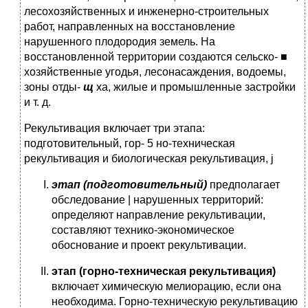
лесохозяйственных и инженерно-строительных
работ, направленных на восстановление
нарушенного плодородия земель. На
восстановленной территории создаются сельско- ■
хозяйственные угодья, лесонасаждения, водоемы,
зоны отды-
щ
ха, жилые и промышленные застройки
и т. д.
Рекультивация включает три этапа:
подготовительный, гор- 5 но-техническая
рекультивация и биологическая рекультивация, j
этап (подготовительный)
предполагает
обследование | нарушенных территорий:
определяют направление рекульти­вации,
составляют технико-экономическое
обоснование и про­ект рекультивации.
этап (горно-техническая рекультивация)
включает хими­ческую мелиорацию, если она
необходима. Горно-техниче­скую рекультивацию