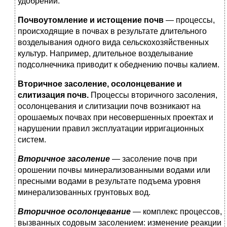
удобрений.
Почвоутомление и истощение почв
— процессы,
происходя­щие в почвах в результате длительного
возделывания одного вида сельскохозяйственных
культур. Например, длительное возделывание
подсолнечника приводит к обеднению почвы калием.
Вторичное засоление, осолонцевание и
слитизация почв.
Про­цессы вторичного засоления,
осолонцевания и слитизации почв возникают на
орошаемых почвах при несовершенных проектах и
нарушении правил эксплуатации ирригационных
систем.
Вторичное засоление
— засоление почв при
орошении по­чвы минерализованными водами или
пресными водами в ре­зультате подъема уровня
минерализованных грунтовых вод.
Вторичное осолонцевание
— комплекс процессов,
вызван­ных содовым засолением: изменение реакции