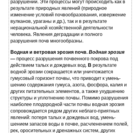
разрушении. Эти процессы могут происходить как в
результате природных явлений (при­родное
изменение условий почвообразования, извержение
вул­канов, ураганы и др.), так и в результате
нерациональной хо­зяйственной деятельности
человека. Явления деградации и полного
разрушения почв многообразны.
Водная и ветровая эрозия почв.
Водная эрозия
—
процесс разрушения почвенного покрова под
действием талых и дож­девых вод.
В
результате
водной эрозии сокращается или унич­тожается
гумусовый горизонт почвы, что приводит к умень­
шению содержания гумуса, азота, фосфора, калия и
других питательных элементов, а также ухудшению
структуры и уп­лотнению почвы. Помимо разрушения
наиболее плодородной части почвы водная эрозия
сопровождается рядом других неблаго-приятных
явлений: потеря талых и дождевых вод, умень­
шением запасов воды в почве, расчленением полей,
рек, оросительных и дренажных систем, других