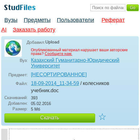
Вузы
Предметы
Пользователи
Реферат
AI
Заказать работу
Upload
Добавил:
Опубликованный материал нарушает ваши авторские
права?
Сообщите нам.
Казахский Гуманитарно-Юридический
Вуз:
Университет
[НЕСОРТИРОВАННОЕ]
Предмет:
18-09-2014_11-34-59
/ колесников
Файл:
учебник
.doc
Скачиваний:
393
Добавлен:
05.02.2016
Размер:
5 Мб
☆
Скачать