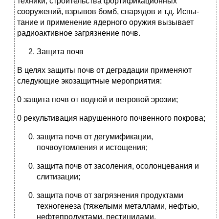
техники, строительства фортифи­кационных
сооружений, взрывов бомб, снарядов и т.д. Испы­
тание и применение ядерного оружия вызывает
радиоактив­ное загрязнение почв.
Защита почв
В целях защиты почв от деградации применяют
следующие экозащитные мероприятия:
0 защита почв от водной и ветровой эрозии;
0 рекультивация нарушенного почвенного покрова;
защита почв от дегумификации,
почвоутомления и ис­тощения;
защита почв от засоления, осолонцевания и
слитизации;
защита почв от загрязнения продуктами
техногенеза (тя­желыми металлами, нефтью,
нефтепродуктами, пести­цидами,