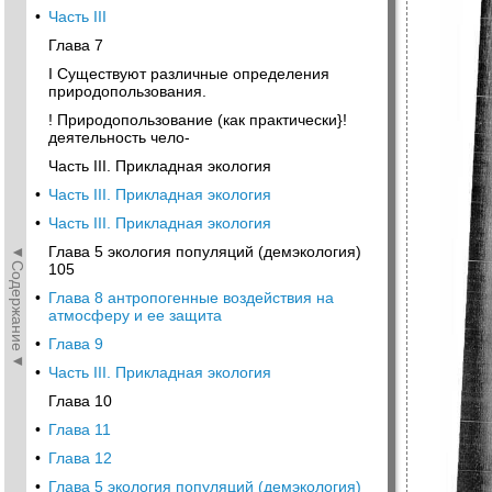
•
Часть III
Глава 7
I Существуют различные определения
природопользования.
! Природопользование (как практически}!
деятельность чело-
Часть III. Прикладная экология
•
Часть III. Прикладная экология
•
Часть III. Прикладная экология
◄Содержание◄
Глава 5 экология популяций (демэкология)
105
•
Глава 8 антропогенные воздействия на
атмосферу и ее защита
•
Глава 9
•
Часть III. Прикладная экология
Глава 10
•
Глава 11
•
Глава 12
•
Глава 5 экология популяций (демэкология)