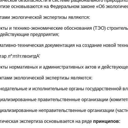
огической безопасности и системе рационального природо­п
ртизе основываются на Федеральном законе «Об экологическо
тами экологической экспертизы являются:
екты и технико-экономические обоснования (ТЭО) строитель
 действующие предприятия;
мативно-техническая документация на создание но­вой техни
гар л^лт/гглвоитдА’
екты нормативных и административных актов и дей­ствующе
ктами экологической экспертизы являются:
онодательные и исполнительные органы государствен­ной вл
циализированные правительственные организации (ко­митеты
циализированные неправительственные организации (част
гическая экспертиза основывается на ряде
принципов: