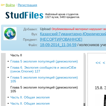
•
Часть I
Войти
/
Регистрация
Глава 1
•
Глава 2
Файловый архив студентов.
1327 вузов, 5483 предметов.
Часть I. Биосфера 41 40 глава 2. Живое
вещество
Upload
Добавил:
Опубликованный материал нарушает в
•
Глава 3
Казахский Гуманитарно-Юридический
Вуз:
•
Часть I. Биосфера
[НЕСОРТИРОВАННОЕ]
Предмет:
•
Глава 3. Строение и свойства биосферы
18-09-2014_11-34-59
/ колесников уч
Файл:
•
Глава 4
Часть II
•
Глава 5 экология популяций (демэкология)
<<
<
•
Глава 6. Экология сообществ и экосиСіЕм
(синэк.Ология) 127
•
Глава 5 экология популяций (демэкология)
105
Глава 5 экология популяций (демэкология)
15.8.
105
•
Часть II. Общая экология
•
Часть II. Общая экология