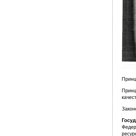
Принц
Принц
качес
Закон
Госуд
Федер
ресур