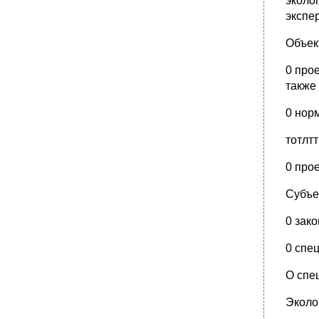
эко­л
экспе
Объек
0 про
также
0 нор
тотлтт
0 про
Субъе
0 зак
0 спе
О спе
Эколо