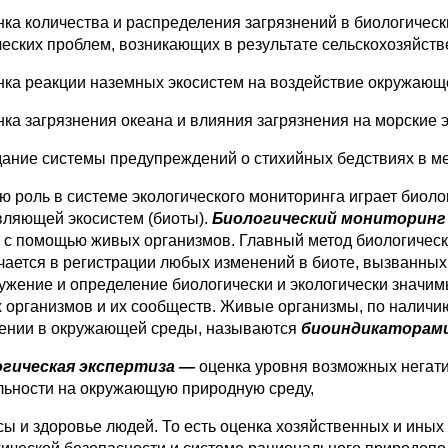
нка количества и распределения загрязнений в био­логичес
ческих проблем, возникающих в результате сельскохозяйст
нка реакции наземных экосистем на воздействие ок­ружающ
нка загрязнения океана и влияния загрязнения на морские 
дание системы предупреждений о стихийных бедствиях в 
ю роль в системе экологического мониторинга играет биоло
вляющей экосистем (биоты).
Биологический мониторинг
 с по­мощью живых организмов. Главный метод биологическ
чается в регист­рации любых изменений в биоте, вызванн
ужение и определение био­логически и экологически значим
 организмов и их сообществ. Живые организмы, по наличию
ении в окружающей среды, называются
биоиндикаторами
гическая экспертиза —
оценка уровня возможных не­гат
ельности на окружающую природную среду,
сы и здоровье людей. То есть оценка хозяйственных и иных