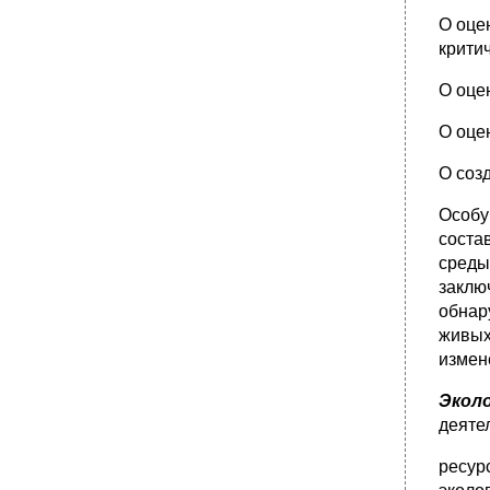
О оце
крити
О оце
О оце
О соз
Особу
соста
среды
заклю
обнар
живых
измен
Эколо
дея­т
ресур