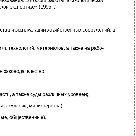
ользования. В России работы по экологической
й эк­спертизе» (1995 г.).
ства и эксплуатации хозяйственных сооруже­ний, а
ки, технологий, материалов, а также на рабо-
е законодательство.
асти, а также суды различных уровней;
, комиссии, министерства);
ные, общественные).