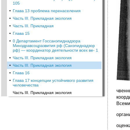
105
•
Глава 13 проблема перенаселения
•
Часть III. Прикладная экология
•
Часть III. Прикладная
•
Глава 15
•
0 Департамент Госсанэпиднадзора
Минздравсоцразвития рф (Санэпиднадзор
рф) — координатор деятельности всех ве- 1
•
Часть III. Прикладная экология
•
Часть III. Прикладная экология
•
Глава 16
•
Глава 17 концепции устойчивого развития
человечества
чвенн
Часть III. Прикладная экология
ко­ор
Все­м
орган
оценк