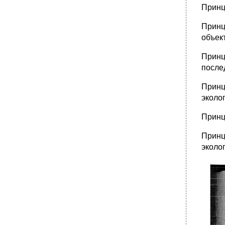
Принц
Принц
объек
Принц
после
Принц
эколо
Принц
Принц
эколо