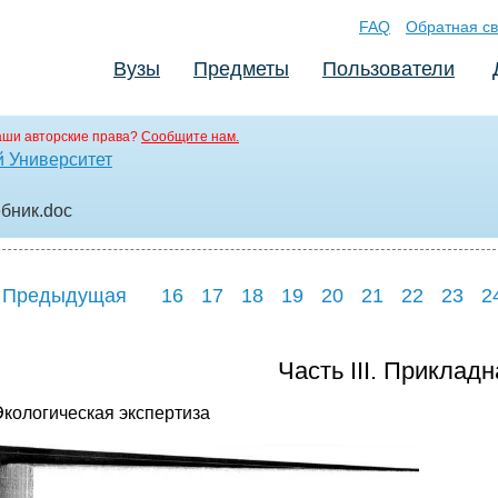
FAQ
Обратная св
Вузы
Предметы
Пользователи
аши авторские права?
Сообщите нам.
 Университет
ебник
.doc
 Предыдущая
16
17
18
19
20
21
22
23
2
Часть III. Приклад
 Экологическая экспертиза