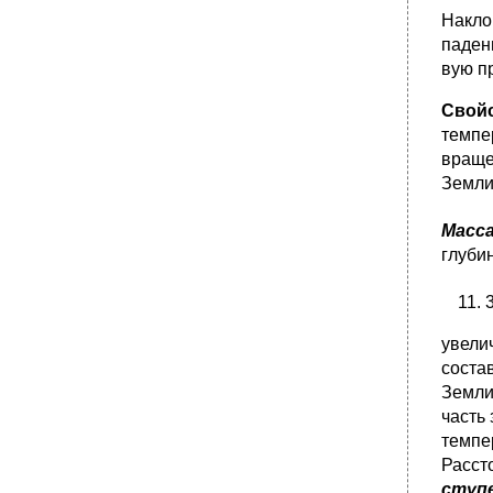
Накло
•
Часть III. Прикладная экология
паден
•
Часть III. Прикладная экология
вую п
•
Глава 16
•
Глава 17 концепции устойчивого развития
Свойс
человечества
темпе
Часть III. Прикладная экология
враще
Земли
Масс
глуби
3
увели
со­ста
Земли
часть
темпе
Расст
ступ