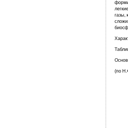
форми
легки
газы,
сложи
биосф
Харак
Табли
Основ
(по Н.