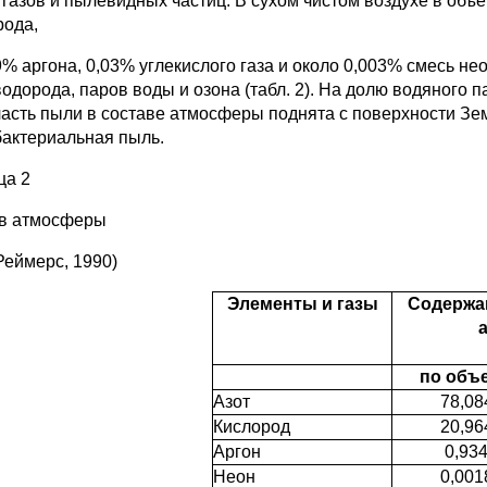
 газов и пылевидных частиц. В сухом чистом воздухе в об
рода,
9% аргона, 0,03% углекислого газа и около 0,003% смесь неон
во­дорода, паров воды и озона (табл. 2). На долю водяног
часть пыли в составе атмосферы поднята с поверхности Зем
бактериальная пыль.
ца 2
в атмосферы
Реймерс, 1990)
Элементы и газы
Содержа
по объ
Азот
78,08
Кислород
20,96
Аргон
0,93
Неон
0,001