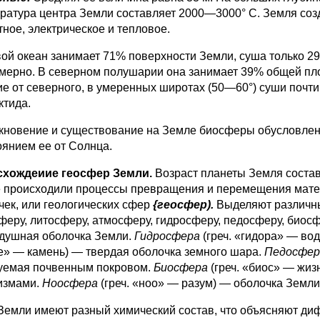
ратура центра Земли составляет 2000—3000° С. Земля соз
тное, электрическое и тепловое.
ой океан занимает 71% поверхности Земли, суша только 2
мерно. В северном полушарии она занимает 39% общей пл
ие от северного, в умеренных широтах (50—60°) суши почти 
ктида.
кновение и существование на Земле биосферы обус­ловле
о­янием ее от Солнца.
схождеиие геосфер Земли.
Возраст планеты Земля со­став
 происходили процессы превращения и перемещения матери
чек, или геологических сфер
{геосфер).
Выделяют различные
феру, литосферу, атмосферу, гидросферу, педосферу, биосф
душная оболочка Зем­ли.
Гидросфера
(греч. «гидора» — во
е» — камень) — твердая обо­лочка земного шара.
Педосфер
уемая почвенным покровом.
Биосфера
(греч. «биос» — жи
измами.
Ноосфера
(греч. «ноо» — разум) — обо­лочка Земл
Земли имеют разный химический состав, что объяс­няют д