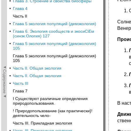
•
Глава 3. Строение и свойства биосферы
•
Глава 4
Часть II
Солне
•
Глава 5 экология популяций (демэкология)
Венера
•
Глава 6. Экология сообществ и экосиСіЕм
(синэк.Ология) 127
Прои
•
Глава 5 экология популяций (демэкология)
105
Глава 5 экология популяций (демэкология)
105
◄Содержание◄
•
Часть II. Общая экология
•
Часть II. Общая экология
•
Часть III
Глава 7
I Существуют различные определения
В нас
природопользования.
! Природопользование (как практически}!
Движ
деятельность чело-
ствен
Часть III. Прикладная экология
•
Часть III. Прикладная экология