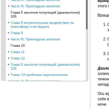
Враще
этого
•
Часть III. Прикладная экология
Глава 5 экология популяций (демэкология)
Враще
105
•
Глава 8 антропогенные воздействия на
атмосферу и ее защита
•
Глава 9
•
Часть III. Прикладная экология
Глава 10
•
Глава 11
•
Глава 12
•
Глава 5 экология популяций (демэкология)
Движе
105
эллип
•
Глава 13 проблема перенаселения
течени
•
Часть III. Прикладная экология
запада
•
Часть III. Прикладная
Ось в
•
Глава 15
себе 
•
0 Департамент Госсанэпиднадзора
Минздравсоцразвития рф (Санэпиднадзор
ночи.
рф) — координатор деятельности всех ве- 1