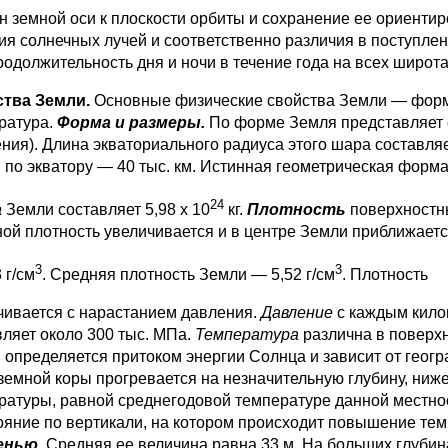
н земной оси к плоскости орбиты и сохранение ее ориентир
ия солнечных лучей и соответственно различия в по­ступлен
родолжительность дня и ночи в течение года на всех широта
тва Земли.
Основные физические свойства Земли — форма
ратура.
Форма и размеры.
По форме Земля представляет 
ния). Длина эква­ториального радиуса этого шара составляе
 по экватору — 40 тыс. км. Истинная геометрическая форм
24
а
Земли составляет 5,98 х 10
кг.
Плотность
поверх­ностн
ной плотность увеличивается и в центре Земли приближаетс
3
3
 г/см
. Средняя плотность Земли — 5,52 г/см
. Плотность
чивается с нарастанием давления.
Давление
с каждым кило
вляет около 300 тыс. МПа.
Температура
различна в повер­
 определяется притоком энергии Солнца и зависит от геогр
 земной коры прогревается на незначительную глубину, ниж
ратуры, равной среднегодовой температуре данной местнос
ояние по вертикали, на ко­тором происходит повышение тем
енью.
Средняя ее величина равна 33 м. На больших глубина