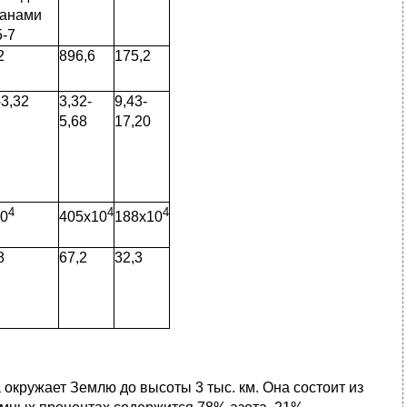
еанами
-7
2
896,6
175,2
-3,32
3,32-
9,43-
5,68
17,20
4
4
4
0
405x10
188х10
8
67,2
32,3
окружает Землю до высоты 3 тыс. км. Она состоит из