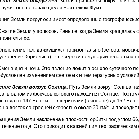
ние Земли вокруг оси.
Земля вращается вокруг оси с за
 служит опыт с качающимся маятником Фуко.
ния Земли вокруг оси имеет определенные геогра­фические
Сжатие Земли у полюсов. Раньше, когда Земля вращалась с
значительнее.
Отклонение тел, движущихся горизонтально (ветров, мор­ских
(ускорение Кориолиса). В северном полушарии тела от­кло
Смена дня и ночи. Это явление лежит в основе суточного п
обусловлен изменением световых и температурных условий
ние Земли вокруг Солнца.
Путь Земли вокруг Солнца на
са, в одном из фокусов которого находится Солнце. Поэтом
е года от 147 млн км — в перигелии (в январе) до 152 млн 
 на восток со средней скоростью около 30 км/с. и проходит ве
ращения Земли наклонена к плоскости орбиты под углом 66,
в течение года. Это приводит к важнейшим геогра­фическим