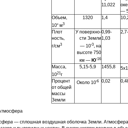
11,022
ок
— 5
Объем,
1320
1,4
10,
3
10“ м
Плот­
У поверхно­
0,99-
2,7
ность,
сти Земли
1,03
3
3
г/см
— 10'
, на
высоте 750
16
км —
Ю
'
Масса,
5,15-5,9
1455,8
5x1
21
10
г
Процент
0,02
0,4
6
Около 10'
от общей
массы
Земли
Атмосфера
сфера
— сплошная воздушная оболочка Земли. Ат­мосфера 