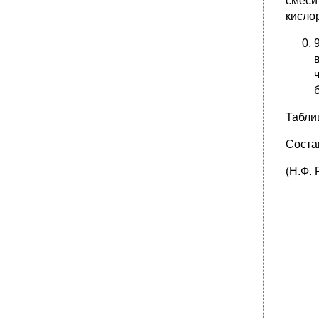
смеси
кисло
Табли
Соста
(Н.Ф. 