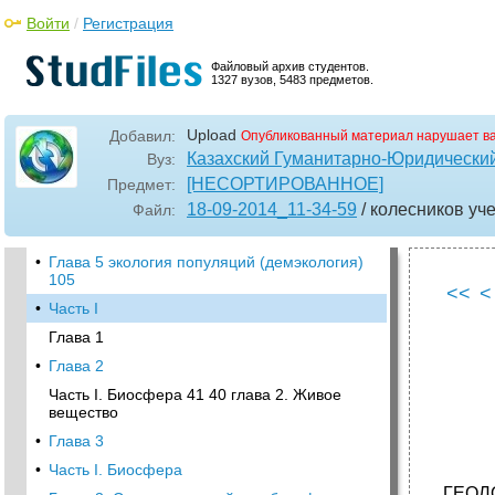
Войти
/
Регистрация
Файловый архив студентов.
1327 вузов, 5483 предметов.
Upload
Добавил:
Опубликованный материал нарушает в
Казахский Гуманитарно-Юридический
Вуз:
[НЕСОРТИРОВАННОЕ]
Предмет:
18-09-2014_11-34-59
/ колесников уч
Файл:
•
Глава 5 экология популяций (демэкология)
105
<<
<
•
Часть I
Глава 1
•
Глава 2
Часть I. Биосфера 41 40 глава 2. Живое
вещество
•
Глава 3
•
Часть I. Биосфера
ГЕОЛ