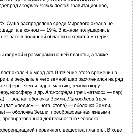
дает рад
геофизических полей
:
гравитационное,
9%. Суша распределена среди Мирового океана не­
ощади, а в южном — 19%. В южном полушарии, в
нет, зато в полярной области находится материк
ны формой и размерами нашей планеты, а также
ляет около 4,6 млрд лет. В течение этого времени на
и, в результате чего земной шар расчленился на ряд
 сфе­ры Земли: ядро, мантию, земную кору,
еру, ноосферу и др.
Атмосфера
(греч. «атмос» — пар)
да) — водная оболочка Земли.
Литосфера
(греч.
а
(лат. «педис» — нога, стопа) — оболочка Земли,
знь) — оболочка Земли, преобразованная живыми
и, преобразованная деятельностью человека.
ифференциацией первичного вещества планеты. В ходе