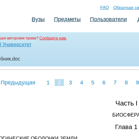
FAQ
Обратная св
Вузы
Предметы
Пользователи
аши авторские права?
Сообщите нам.
 Университет
ебник
.doc
 Предыдущая
1
2
3
4
5
6
7
8
9
16
17
18
19
20
21
Часть I
БИОСФЕР
Глава 1
ОГИЧЕСКИЕ ОБОЛОЧКИ ЗЕМЛИ