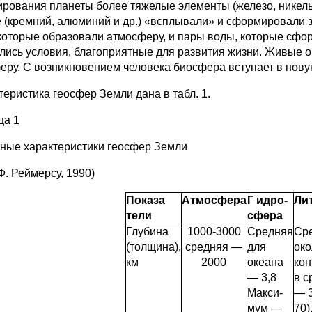
рования планеты более тяжелые элементы (железо, ни­кель 
е (кремний, алюминий и др.) «всплывали» и сформировали 
 кото­рые образовали атмосферу, и пары воды, которые сфо
лись условия, благоприятные для развития жизни. Живые 
еру. С возникновением человека биосфера вступает в нову
теристика геосфер Земли дана в табл. 1.
ца 1
ные характеристики геосфер Земли
Ф. Реймерсу, 1990)
Показа­
Атмосфера
Г идро-
Ли
тели
сфера
Глубина
1000-3000
Средняя
Ср
(толщина),
средняя —
для
око
км
2000
океана
кон
— 3,8
в с
Макси­
— 3
мум —
70)