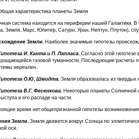
Общая характеристика планеты Земля
чная система находится на периферии нашей Галак­тики. В 
, Земля, Марс, Юпитер, Сатурн, Уран, Нептун, Плу­тон), сп
схождение Земли.
Наиболее значимые гипотезы про­исхо
Гипотеза И. Канта и П. Лапласа.
Согласно этой гипотезе 
вра­щающейся газовой туманности. Последующие расчеты по
стемы нереален.
Гипотеза О.Ю, Шмидта.
Земля образовалась из твердых 
Гипотеза В.Г. Фесенкова.
Некоторые планеты Солнеч­ной с
выступа и его распаде на части.
тоящее время нет общепризнанной гипотезы возник­новени
ения Земли.
Земля движется вокруг Солнца по эллип­тичес
ной оси.