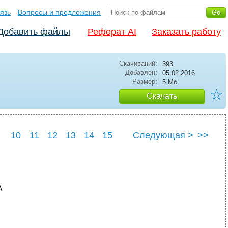
язь
Вопросы и предложения
Добавить файлы
Реферат AI
Заказать работу
Скачиваний:
393
Добавлен:
05.02.2016
Размер:
5 Мб
☆
Скачать
10
11
12
13
14
15
Следующая >
>>
22
23
24
25
А