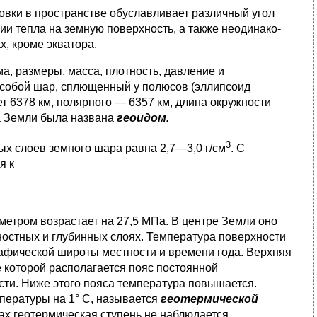
овки в пространстве обуславливает различный угол
ии тепла на земную поверхность, а также неодинако­
х, кроме экватора.
, размеры, масса, плотность, давление и
собой шар, сплющенный у полюсов (эллипсоид
т 6378 км, полярно­го — 6357 км, длина окружности
а Земли была названа
гео­идом.
3
ых слоев земного шара равна 2,7—3,0 г/см
. С
я к
метром возрастает на 27,5 МПа. В центре Земли оно
хностных и глубинных слоях. Температура поверхности
а­фической широты местности и времени года. Верхняя
е которой располагается пояс постоянной
ти. Ниже этого по­яса температура повышается.
пературы на 1° С, называет­ся
геотермической
х геотермическая ступень не наблюдает­ся.