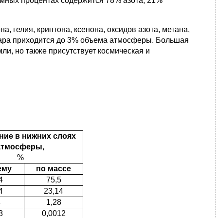
ъемных процентах содержится 78% азота, 21%
а, гелия, криптона, ксенона, оксидов азота, метана,
о пара приходится до 3% объема атмосферы. Большая
ли, но также присутствует космическая и
ние в нижних слоях
атмосферы,
%
ему
по массе
4
75,5
4
23,14
4
1,28
8
0,0012