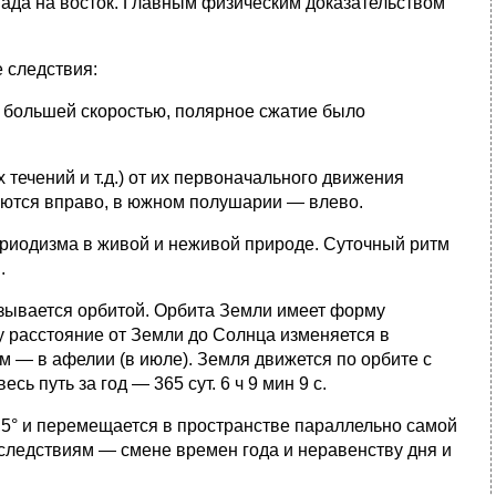
пада на восток. Главным физическим доказательством
 следствия:
 большей скоростью, полярное сжатие было
 течений и т.д.) от их первоначального движения
няются вправо, в южном полушарии — влево.
ериодизма в живой и неживой природе. Суточный ритм
.
зывается орбитой. Орбита Земли имеет форму
у рас­стояние от Земли до Солнца изменяется в
км — в афелии (в июле). Земля движется по орбите с
сь путь за год — 365 сут. 6 ч 9 мин 9 с.
5° и перемещается в пространстве параллельно са­мой
 следствиям — смене времен года и неравенству дня и