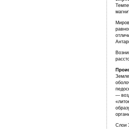
Темпе
магни
Миров
равно
отлич
Антар
Возни
расст
Прои
Земле
оболо
педос
— воз
«лито
образ
орган
Слои 