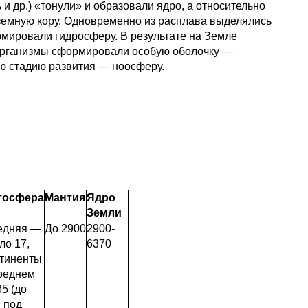
и др.) «тонули» и образовали ядро, а относительно
зем­ную кору. Одновременно из расплава выделялись
рмиро­вали гидросферу. В результате на Земле
организмы сфор­мировали особую оболочку —
ю стадию развития — ноо­сферу.
тосфера
Мантия
Ядро
Земли
едняя —
До 2900
2900-
ло 17,
6370
тиненты
ред­нем
5 (до
, под