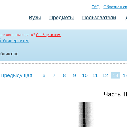
FAQ
Обратная св
Вузы
Предметы
Пользователи
аши авторские права?
Сообщите нам.
 Университет
ебник
.doc
 Предыдущая
6
7
8
9
10
11
12
13
1
21
22
23
2
Часть II