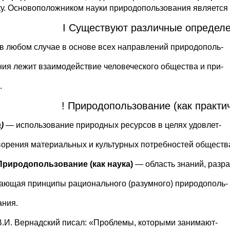
уку. Основоположником науки природопользования является I
I Существуют различные определ
о в любом случае в основе всех направлений природополь-
ания лежит взаимодействие человеческого общества и при-
.
! Природопользование (как практич
)
— использование природных ресурсов в целях удовлет-
ворения материальных и культурных потребностей обществ
Природопользование (как наука)
— область знаний, разра
вающая принципы рационального (разумного) природополь-
ания.
В.И. Вернадский писал: «Проблемы, которыми занимают-