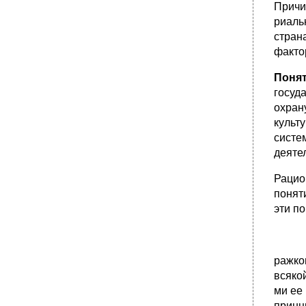
Причи
риальн
стра­
факто
Понят
госуд
охран
культ
систе
деяте
Рацио
понят
эти п
ражко
вся­к
ми ее
принц