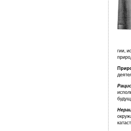
гии, 
приро
Прир
деяте
Раци
исполь
будущ
Нера
окруж
катас