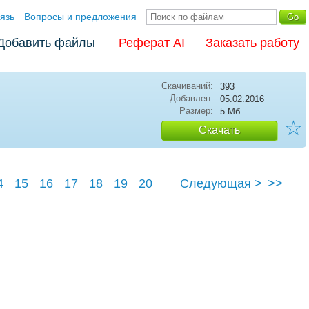
язь
Вопросы и предложения
Добавить файлы
Реферат AI
Заказать работу
Скачиваний:
393
Добавлен:
05.02.2016
Размер:
5 Мб
☆
Скачать
4
15
16
17
18
19
20
Следующая >
>>
4
25
I