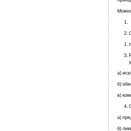
Можно
а) ис
б) об
в) ко
а) пр
б) ли