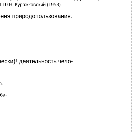
 10.Н. Куражковский (1958).
ения природопользования.
ески}! деятельность чело-
а.
ба-