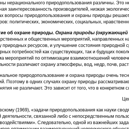
ны нерационального природопользования различны. Это нед
ая заинтересованность производителей, низкая эколо­гическ
нах вопросы природопользования и охраны природы решают­
ров: поли­тических, экономических, социальных, нравственн
ие об охране природы.
Охрана природы (окружающей 
арственных и общественных мероприятий, направленных на
у природных ре­сурсов, и улучшение состояния природной 
урных потребностей как существующих, так и будущих покол
ма мероприятий по оптимизации взаимоотношений человече
льности различают охрану атмосферы, вод, недр, почв, раст
нальное природопользование и охрана природы очень тесно
ий. Поэтому в одних случаях охрану природы рас­сматривают
онятия не различают. Это зависит от того, что в конк­ретно
Цел
вскому (1969), «задачи природопользования как науки сво
ой деятельности, связанной либо с непосредственным поль
 воздействиями». Следовательно, одной из важнейших зада
ипов оптимизации взаимоотношений человеческого общест