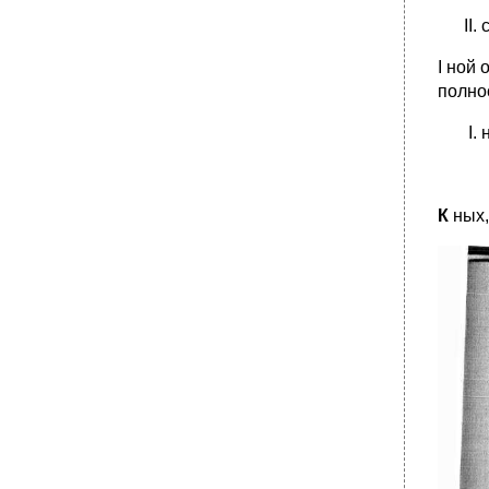
І ной
полно
К
ных,