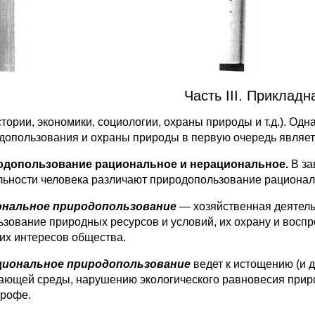
Часть III. Прикладн
истории, экономики, социологии, охраны природы и т.д.). О
до­пользования и охраны природы в первую очередь являет
одопользование рациональное и нерациональное.
В за
льности человека раз­личают природопользование рационал
ональное природопользование
— хозяйственная деятель
зование при­родных ресурсов и условий, их охрану и воспро
их интересов общества.
циональное природопользование
ведет к истощению (и 
ающей среды, нарушению экологического равновесия природн
трофе.