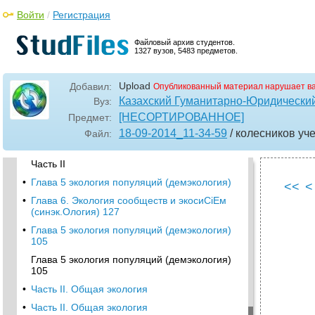
•
Часть I
Войти
/
Регистрация
Глава 1
•
Глава 2
Файловый архив студентов.
1327 вузов, 5483 предметов.
Часть I. Биосфера 41 40 глава 2. Живое
вещество
Upload
Добавил:
Опубликованный материал нарушает в
•
Глава 3
Казахский Гуманитарно-Юридический
Вуз:
•
Часть I. Биосфера
[НЕСОРТИРОВАННОЕ]
Предмет:
•
Глава 3. Строение и свойства биосферы
18-09-2014_11-34-59
/ колесников уч
Файл:
•
Глава 4
Часть II
•
Глава 5 экология популяций (демэкология)
<<
<
•
Глава 6. Экология сообществ и экосиСіЕм
(синэк.Ология) 127
•
Глава 5 экология популяций (демэкология)
105
Глава 5 экология популяций (демэкология)
105
•
Часть II. Общая экология
•
Часть II. Общая экология