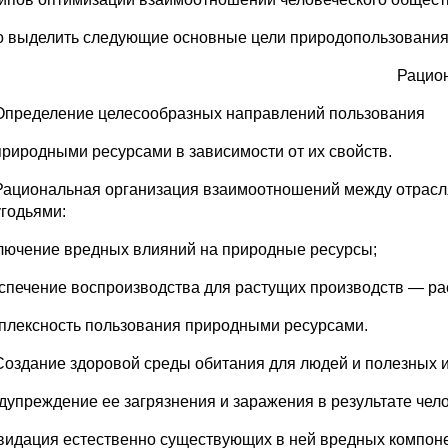
 выделить следующие основные цели природополь­зования 
Рацион
Определение целесообразных направлений пользования
природными ресурсами в зависимости от их свойств.
Рациональная организация взаимоотношений между от­расл
угодьями:
ключение вредных влияний на природные ресурсы;
еспечение воспроизводства для растущих произ­водств — р
мплексность пользования природными ресурсами.
Создание здоровой среды обитания для людей и полез­ных 
едупреждение ее загрязнения и заражения в резуль­тате чел
квидация естественно существующих в ней вред­ных компоне