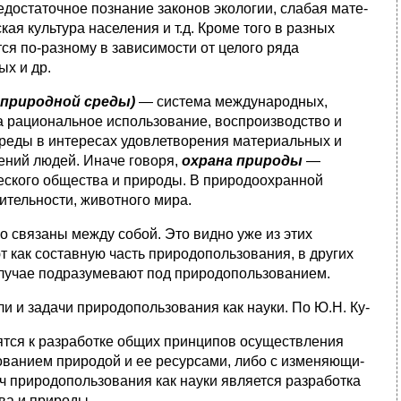
остаточное познание законов экологии, слабая мате­
ая культура населения и т.д. Кроме того в разных
ся по-разному в зависимости от целого ряда
ых и др.
природной среды)
— система международных,
 рациональ­ное использование, воспроизводство и
среды в интересах удовлетворения материальных и
ений людей. Иначе гово­ря,
охрана природы
—
ского общества и природы. В при­родоохранной
ительности, животного мира.
 связаны между собой. Это видно уже из этих
 как составную часть природопользования, в дру­гих
м случае подразумевают под природопользованием.
и и задачи природопользования как науки. По Ю.Н. Ку-
дятся к разработке общих принципов осуществления
зованием природой и ее ресурсами, либо с изменяющи­
ч природопользования как науки является разработка
ва и природы.