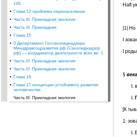
105
Ha­ft 
•
Глава 13 проблема перенаселения
•
Часть III. Прикладная экология
•
Часть III. Прикладная
|1| Н
•
Глава 15
I зов
•
0 Департамент Госсанэпиднадзора
Минздравсоцразвития рф (Санэпиднадзор
I роды
рф) — координатор деятельности всех ве- 1
•
Часть III. Прикладная экология
•
Часть III. Прикладная экология
§
века
•
Глава 16
•
Глава 17 концепции устойчивого развития
человечества
Часть III. Прикладная экология
[К ты
1: зов