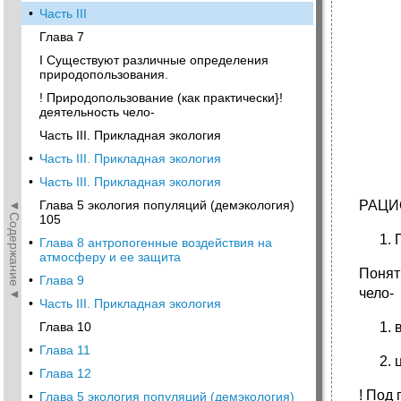
•
Часть III
Глава 7
I Существуют различные определения
природопользования.
! Природопользование (как практически}!
деятельность чело-
Часть III. Прикладная экология
•
Часть III. Прикладная экология
•
Часть III. Прикладная экология
◄Содержание◄
РАЦИ
Глава 5 экология популяций (демэкология)
105
•
Глава 8 антропогенные воздействия на
атмосферу и ее защита
Понят
•
Глава 9
чело-
•
Часть III. Прикладная экология
Глава 10
•
Глава 11
•
Глава 12
! Под
•
Глава 5 экология популяций (демэкология)