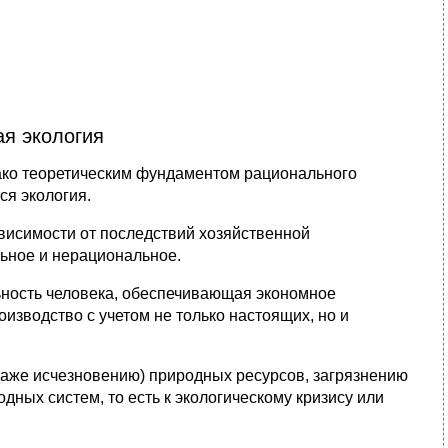
ая экология
днако теоретическим фундаментом рационального
ся экология.
виси­мости от последствий хозяйственной
ьное и нерациональное.
­ность человека, обеспечивающая экономное
изводство с уче­том не только настоящих, но и
даже исчезновению) природных ресурсов, загрязнению
ых сис­тем, то есть к экологическому кризису или