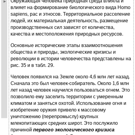
Окружающая человека природная среда влияла и
влияет на формирование биологического вида Homo
sapiens, рас и этно­сов. Территориальное расселение
людей, их материальная дея­тельность, размещение
производственных сил зависят от коли­чества,
качества и местоположения природных ресурсов.
Основные исторические этапы взаимоотношения
общества и природы, экологические кризисы и
революции в истории человечества представлены на
рис. 35 и в табл. 29.
Человек появился на Земле около 4,6 млн лет назад.
Снача­ла это был человек-собиратель. Около 1,6 млн
лет назад чело­век научился пользоваться огнем. Это
позволило ему заселить территории с умеренным
климатом и заняться охотой. Ис­пользование огня и
изобретение оружия привело к массовому
уничтожению (перепромыслу) крупных
млекопитающих сред­них широт. Это послужило
причиной
первого экологического кризиса