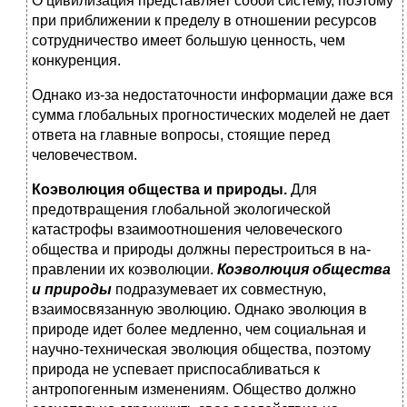
О цивилизация представляет собой систему, поэтому
при приближении к пределу в отношении ресурсов
сотруд­ничество имеет большую ценность, чем
конкуренция.
Однако из-за недостаточности информации даже вся
сум­ма глобальных прогностических моделей не дает
ответа на глав­ные вопросы, стоящие перед
человечеством.
Коэволюция общества и природы.
Для
предотвращения глобальной экологической
катастрофы взаимоотношения че­ловеческого
общества и природы должны перестроиться в на­
правлении их коэволюции.
Коэволюция общества
и природы
под­разумевает их совместную,
взаимосвязанную эволюцию. Од­нако эволюция в
природе идет более медленно, чем социальная и
научно-техническая эволюция общества, поэтому
природа не успевает приспосабливаться к
антропогенным изменени­ям. Общество должно