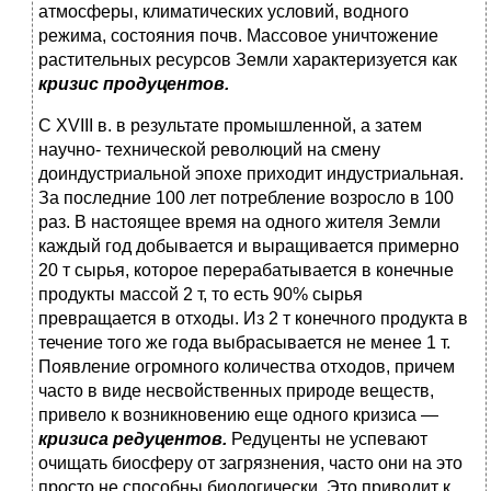
атмосферы, климатических условий, водного
режима, состояния почв. Массовое уничтожение
растительных ресурсов Земли характеризуется как
кризис продуцентов.
С XVIII в. в результате промышленной, а затем
научно- технической революций на смену
доиндустриальной эпохе при­ходит индустриальная.
За последние 100 лет потребление воз­росло в 100
раз. В настоящее время на одного жителя Земли
каждый год добывается и выращивается примерно
20 т сырья, которое перерабатывается в конечные
продукты массой 2 т, то есть 90% сырья
превращается в отходы. Из 2 т конечного про­дукта в
течение того же года выбрасывается не менее 1 т.
По­явление огромного количества отходов, причем
часто в виде несвойственных природе веществ,
привело к возникновению еще одного кризиса —
кризиса редуцентов.
Редуценты не успе­вают
очищать биосферу от загрязнения, часто они на это
про­сто не способны биологически. Это приводит к