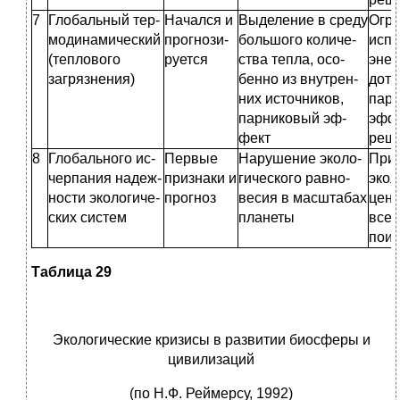
7
Глобальный тер­
Начался и
Выделение в среду
Огр
модинамический
прогнози­
большого количе­
испо
(теплового
руется
ства тепла, осо­
энер
загряз­нения)
бенно из внутрен­
дот
них источников,
парн
парниковый эф­
эффе
фект
реш
8
Глобального ис­
Первые
Нарушение эколо­
При
черпания надеж­
признаки и
гического равно­
экол
ности экологиче­
прогноз
весия в масштабах
ценн
ских систем
планеты
всем
поис
Таблица 29
Экологические кризисы в развитии биосферы и
цивилизаций
(по Н.Ф. Реймерсу, 1992)