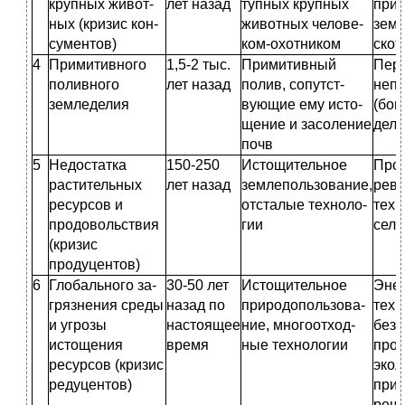
крупных живот­
лет назад
тупных крупных
прим
ных (кризис кон­
животных челове-
земл
сументов)
ком-охотником
скот
4
Примитивного
1,5-2 тыс.
Примитивный
Пере
поливного
лет назад
полив, сопутст­
непо
земле­делия
вующие ему исто­
(бог
щение и засоление
дел
почв
5
Недостатка
150-250
Истощительное
Про
расти­тельных
лет назад
землепользование,
рево
ресурсов и
отсталые техноло­
техн
продовольствия
гии
сель
(кризис
продуцен­тов)
6
Глобального за­
30-50 лет
Истощительное
Эне
грязнения среды
назад по
природопользова­
техн
и угрозы
настоящее
ние, многоотход­
безо
истощения
время
ные технологии
прои
ресурсов (кризис
экол
редуцентов)
при
реш