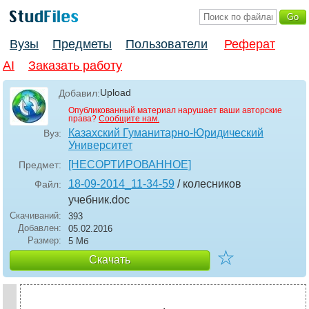
Вузы
Предметы
Пользователи
Реферат
AI
Заказать работу
Upload
Добавил:
Опубликованный материал нарушает ваши авторские
права?
Сообщите нам.
Казахский Гуманитарно-Юридический
Вуз:
Университет
[НЕСОРТИРОВАННОЕ]
Предмет:
18-09-2014_11-34-59
/ колесников
Файл:
учебник
.doc
Скачиваний:
393
Добавлен:
05.02.2016
Размер:
5 Мб
☆
Скачать