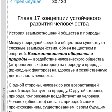
< Предыдущая
30 / 30
Глава 17 концепции устойчивого
развития человечества
История взаимоотношений общества и природы
Между природной средой и обществом существуют
слож­ные взаимодействия, обмен веществом и
энергией.
Взаимоот­ношения общества и
природы
— воздействие человеческого общества
(антропогенных факторов) на природу и природы
(природных факторов) на здоровье и хозяйственную
деятель­ность человека.
С одной стороны, человек со все возрастающей
►Содержание►
силой воз­действует на природу. С другой стороны,
природа по-прежнему воздействует на человека.
Человек (общество) связан с приро­дой своим
происхождением, существованием, своим будущим.