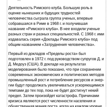
Деятельность Римского клуба. Большую роль в
оценке ны­нешних и будущих трудностей
человечества сыграла группа ученых, впервые
собравшаяся в Риме в 1968 г. и получившая
название «Римского клуба». В нее входили ученые
разных стран и разных специальностей. С 1968 г. ими
издавалась серия «Док­лады Римского клуба» под
общим названием «Затруднения человечества».
Первый из докладов «Пределы роста» был
подготовлен в 1972 г. под руководством супругов Д. и
Д. Медоуз (США). В докладе на результатах
моделирования было показано, что при сохранении
современных экономических и политических методов
промышленный рост и потребление ресурсов и энер­
гии будут продолжать увеличиваться ускоряющимися
темпа­ми до тех пор, пока не будет достигнут некий
предел. Затем произойдет катастрофа. Причинами
кризиса являются рост чис­ленности населения и
общественная мания роста, когда на каждом уровне