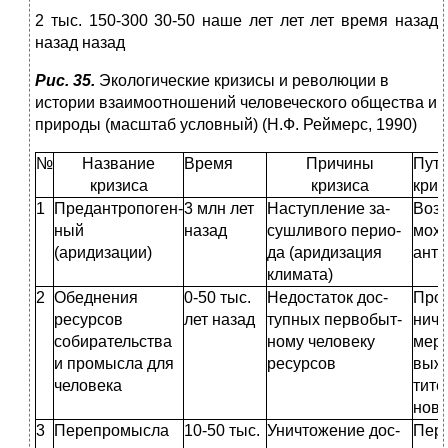
2 тыс. 150-300 30-50 наше лет лет лет время назад
назад назад
Рис. 35.
Экологические кризисы и революции в
истории взаимоотношений человеческого общества и
природы (масштаб условный) (Н.Ф. Реймерс, 1990)
№
Название
Время
Причины
Пути
кризиса
кризиса
криз
1
Предантропоген-
3 млн лет
Наступление за­
Возн
ный
назад
сушливого перио­
мох
(аридизации)
да (аридизация
антр
климата)
2
Обеднения
0-50 тыс.
Недостаток дос­
Прос
ресур­сов
лет назад
тупных первобыт­
ниче
собирательст­ва
ному человеку
меро
и промысла для
ресурсов
выжи
человека
тите
новл
3
Перепромысла
10-50 тыс.
Уничтожение дос­
Пере