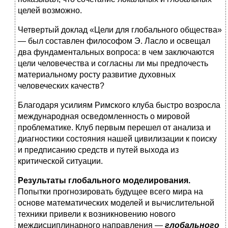
целей возможно.
Четвертый доклад «Цели для глобального общества»
— был составлен философом Э. Ласло и освещал
два фундаменталь­ных вопроса: в чем заключаются
цели человечества и соглас­ны ли мы предпочесть
материальному росту развитие духов­ных
человеческих качеств?
Благодаря усилиям Римского клуба быстро возросла
меж­дународная осведомленность о мировой
проблематике. Клуб первым перешел от анализа и
диагностики состояния нашей цивилизации к поиску
и предписанию средств и путей выхода из
критической ситуации.
Результаты глобального моделирования.
Попытки прогнози­ровать будущее всего мира на
основе математических моделей и вычислительной
техники привели к возникновению нового
междисциплинарного направления —
глобального