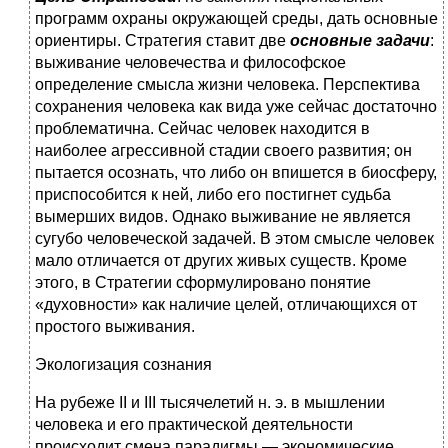
программ охра­ны окружающей среды, дать основные
ориентиры. Стратегия ставит две
основные задачи
:
выживание человечества и фило­софское
определение смысла жизни человека. Перспектива
сохранения человека как вида уже сейчас достаточно
пробле­матична. Сейчас человек находится в
наиболее агрессивной стадии своего развития; он
пытается осознать, что либо он впишется в биосферу,
приспособится к ней, либо его постиг­нет судьба
вымерших видов. Однако выживание не является
сугубо человеческой задачей. В этом смысле человек
мало от­личается от других живых существ. Кроме
этого, в Стратегии сформулировано понятие
«духовности» как наличие целей, отличающихся от
простого выживания.
Экологизация сознания
На рубеже II и III тысячелетий н. э. в мышлении
человека и его практической деятельности
происходит смена парадигмы — экономические