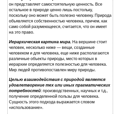
он пред­ставляет самостоятельную ценность. Все
остальное в природе ценно лишь постольку,
поскольку оно может быть полезно человеку. Природа
объявляется собственностью человека, при­чем, как
само собой разумеющееся, считается, что он имеет
на это право.
Иерархическая картина мира.
На вершине стоит
человек, несколько ниже — вещи, созданные
человеком и для челове­ка, еще ниже располагаются
различные объекты природы, ме­сто которых в
иерархии определяется полезностью для чело­века.
Мир людей противопоставлен миру природы.
Целью взаимодействия с природой является
удовлетворе­ние тех или иных прагматических
потребностей
: производствен­ных, научных и т.д.,
получение определенной пользы для че­ловека.
Сущность этого подхода выражается словом
«исполь­зование».