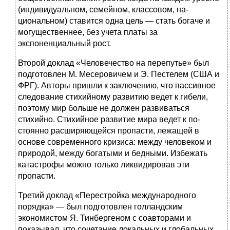
(индивидуальном, семейном, классовом, на­
циональном) ставится одна цель — стать богаче и
могуще­ственнее, без учета платы за
экспоненциальный рост.
Второй доклад «Человечество на перепутье» был
подготов­лен М. Месеровичем и Э. Пестелем (США и
ФРГ). Авторы пришли к заключению, что пассивное
следование стихийно­му развитию ведет к гибели,
поэтому мир больше не должен развиваться
стихийно. Стихийное развитие мира ведет к по­
стоянно расширяющейся пропасти, лежащей в
основе совре­менного кризиса: между человеком и
природой, между бога­тыми и бедными. Избежать
катастрофы можно только ликви­дировав эти
пропасти.
Третий доклад «Перестройка международного
порядка» — был подготовлен голландским
экономистом Я. Тинбергеном с соавторами и
показывал, что сочетание локальных и глобаль­ных