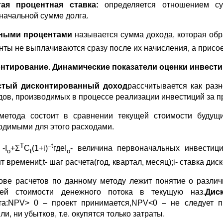
тая процентная ставка:
определяется отношением с
начальной сумме долга.
ными процентами
называется сумма дохода, которая обра
нты не выплачиваются сразу после их начисления, а присоед
онтирование.
Динамические показатели оценки инвест
стый дисконтированный доход
рассчитывается как раз
дов, производимых в процессе реализации инвестиций за п
метода состоит в сравнении текущей стоимости будущ
одимыми для этого расходами.
Т
–
t
-I
+Σ
C
(1+i)
гдеI
- величина первоначальных инвестици
o
t
o
 времениt;t- шаг расчета(год, квартал, месяц);i- ставка ди
ове расчетов по данному методу лежит понятие о различ
ей стоимости денежного потока в текущую наз.
Дис
та:NPV> 0 – проект принимается,NPV<0 – не следует п
и, ни убытков, т.е. окупятся только затраты.