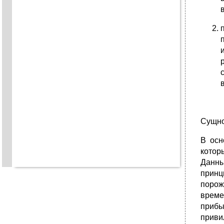
Сущно
В осн
котор
Данны
принц
порож
време
приб
прив