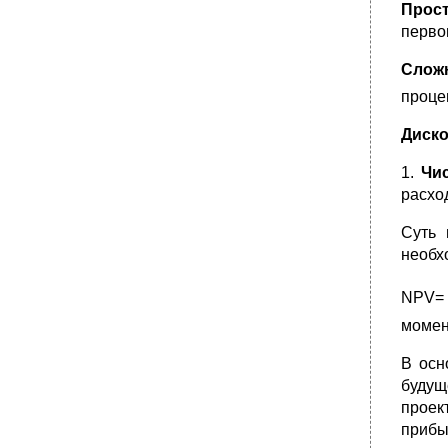
Прос
перво
Слож
проце
Диск
1.
Чи
расхо
Суть 
необх
NPV= 
момент
В осн
будущ
проек
прибыл