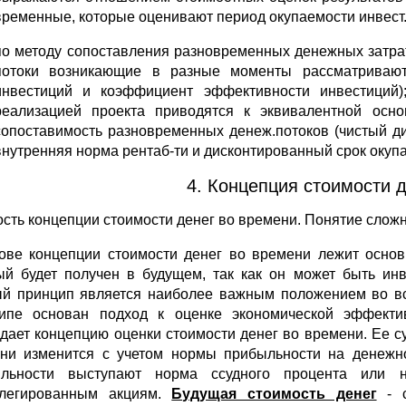
временные, которые оценивают период окупаемости инвест.
по методу сопоставления разновременных денежных затрат 
потоки возникающие в разные моменты рассматриваютс
инвестиций и коэффициент эффективности инвестиций);
реализацией проекта приводятся к эквивалентной осн
сопоставимость разновременных денеж.потоков (чистый ди
внутренняя норма рентаб-ти и дисконтированный срок окуп
4. Концепция стоимости д
сть концепции стоимости денег во времени. Понятие сложн
ове концепции стоимости денег во времени лежит основн
ый будет получен в будущем, так как он может быть ин
й принцип является наиболее важным положением во вс
ипе основан подход к оценке экономической эффекти
дает концепцию оценки стоимости денег во времени. Ее сут
ни изменится с учетом нормы прибыльности на денежн
ыльности выступают норма ссудного процента или
илегированным акциям.
Будущая стоимость денег
- с