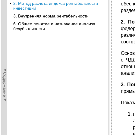
•
2. Метод расчета индекса рентабельности
обесп
инвестиций
разде
3. Внутренняя норма рентабельности
2. П
6. Общее понятие и назначение анализа
федер
безубыточности.
разли
соотв
Основ
с ЧДД
отнош
◄Содержание◄
анали
3. П
прямы
Показ