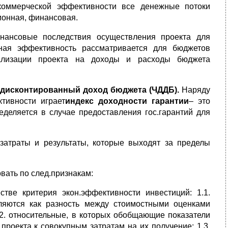
коммерческой эффективности все денежные потоки
ионная, финансовая.
нансовые последствия осуществления проекта для
ная эффективность рассматривается для бюджетов
еализации проекта на доходы и расходы бюджета
дисконтированный доход бюджета (ЧДДБ).
Наряду
тивности играет
индекс доходности гарантии
– это
деляется в случае предоставления гос.гарантий для
затраты и результаты, которые выходят за пределы
вать по след.признакам:
тве критерия экон.эффективности инвестиций: 1.1.
ляются как разность между стоимостными оценками
1.2. относительные, в которых обобщающие показатели
роекта к совокупным затратам на их получение; 1.3.