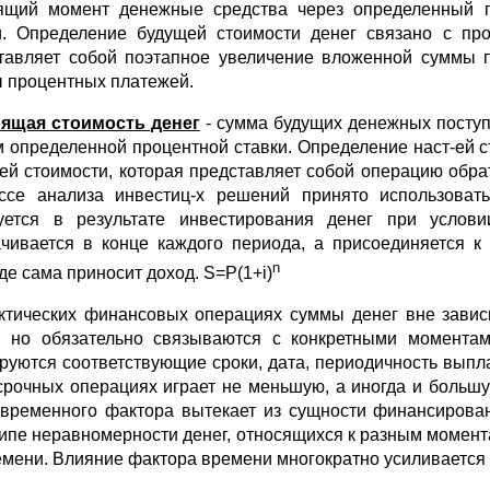
ящий момент денежные средства через определенный п
и. Определение будущей стоимости денег связано с пр
тавляет собой поэтапное увеличение вложенной суммы 
 процентных платежей.
ящая стоимость денег
- сумма будущих денежных посту
м определенной процентной ставки. Определение наст-ей 
ей стоимости, которая представляет собой операцию об
ссе анализа инвестиц-х решений принято использова
уется в результате инвестирования денег при услови
чивается в конце каждого периода, а присоединяется 
n
де сама приносит доход. S=P(1+i)
ктических финансовых операциях суммы денег вне завис
, но обязательно связываются с конкретными моментам
руются соответствующие сроки, дата, периодичность выпла
срочных операциях играет не меньшую, а иногда и больш
 временного фактора вытекает из сущности финансирова
ипе неравномерности денег, относящихся к разным момент
емени. Влияние фактора времени многократно усиливается