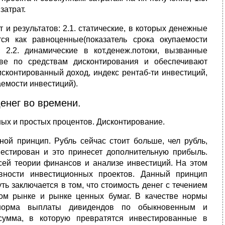
затрат.
и результатов: 2.1. статические, в которых денежные
я как равноценные(показатель срока окупаемости
 2.2. динамические в кот.денеж.потоки, вызванные
ове по средствам дисконтирования и обеспечивают
сконтированный доход, индекс рентаб-ти инвестиций,
аемости инвестиций).
енег во времени.
ых и простых процентов. Дисконтирование.
ой принцип. Рубль сейчас стоит больше, чел рубль,
вестирован и это принесет дополнительную прибыль.
ей теории финансов и анализе инвестиций. На этом
вности инвестиционных проектов. Данный принцип
ь заключается в том, что стоимость денег с течением
ом рынке и рынке ценных бумаг. В качестве нормы
 норма выплаты дивидендов по обыкновенным и
умма, в которую превратятся инвестированные в