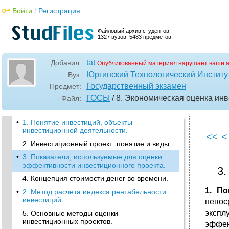
Войти
/
Регистрация
Файловый архив студентов.
1327 вузов, 5483 предметов.
tat
Добавил:
Опубликованный материал нарушает ваши а
Юргинский Технологический Институ
Вуз:
Государственный экзамен
Предмет:
ГОСЫ
/ 8. Экономическая оценка ин
Файл:
•
1. Понятие инвестиций, объекты
инвестиционной деятельности.
<<
<
2. Инвестиционный проект: понятие и виды.
•
3. Показатели, используемые для оценки
эффективности инвестиционного проекта.
3.
4. Концепция стоимости денег во времени.
1. П
•
2. Метод расчета индекса рентабельности
инвестиций
непос
экспл
5. Основные методы оценки
инвестиционных проектов.
эффек