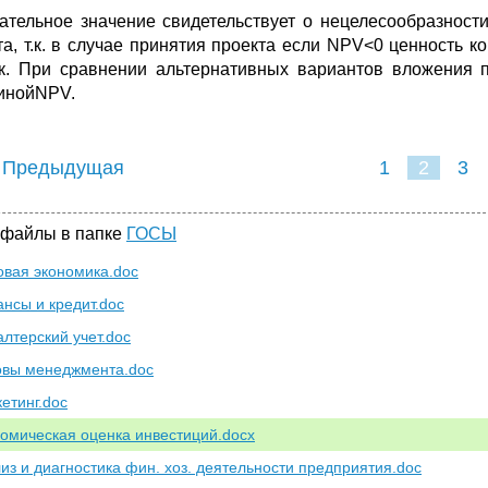
ательное значение свидетельствует о нецелесообразнос
та, т.к. в случае принятия проекта если NPV<0 ценность к
к. При сравнении альтернативных вариантов вложения 
инойNPV.
 Предыдущая
1
2
3
 файлы в папке
ГОСЫ
овая экономика.doc
ансы и кредит.doc
алтерский учет.doc
овы менеджмента.doc
кетинг.doc
номическая оценка инвестиций.docx
лиз и диагностика фин. хоз. деятельности предприятия.doc