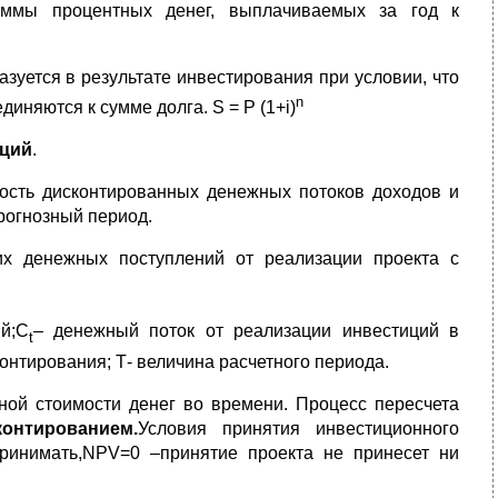
уммы процентных денег, выплачиваемых за год к
зуется в результате инвестирования при условии, что
n
иняются к сумме долга. S = P (1+i)
иций
.
ность дисконтированных денежных потоков доходов и
рогнозный период.
их денежных поступлений от реализации проекта с
й;C
– денежный поток от реализации инвестиций в
t
сконтирования; Т- величина расчетного периода.
ной стоимости денег во времени. Процесс пересчета
контированием.
Условия принятия инвестиционного
ринимать,NPV=0 –принятие проекта не принесет ни