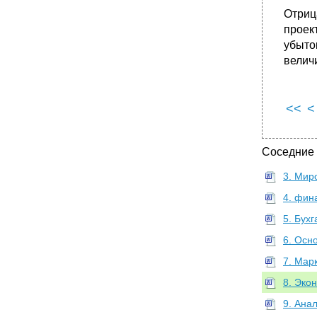
Отриц
проек
убыто
велич
<<
<
Соседние
3. Мир
4. фин
5. Бухг
6. Осн
7. Мар
8. Эко
9. Ана