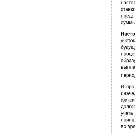
насто
ставк
предс
суммы
Насто
учето
будущ
проце
образ
выпла
перио
В пра
иначе
фикси
долго
учета
принц
во вр