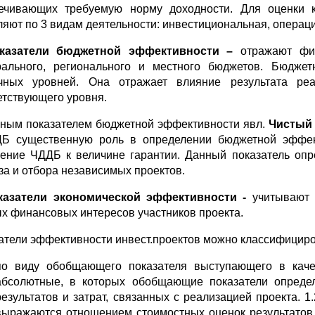
ечивающих требуемую норму доходности. Для оценки 
ляют по 3 видам деятельности: инвестициональная, операц
оказатели бюджетной эффективности –
отражают фи
ального, регионального и местного бюджетов. Бюджет
чных уровней. Она отражает влияние результата р
етствующего уровня.
ным показателем бюджетной эффективности явл.
Чистый 
Б существенную роль в определении бюджетной эффек
ение ЧДДБ к величине гарантии. Данный показатель опре
за и отбора независимых проектов.
оказатели экономической эффективности -
учитывают 
х финансовых интересов участников проекта.
атели эффективности инвест.проектов можно классифициро
по виду обобщающего показателя выступающего в качес
абсолютные, в которых обобщающие показатели опреде
результатов и затрат, связанных с реализацией проекта. 
выражаются отношением стоимостных оценок результатов п