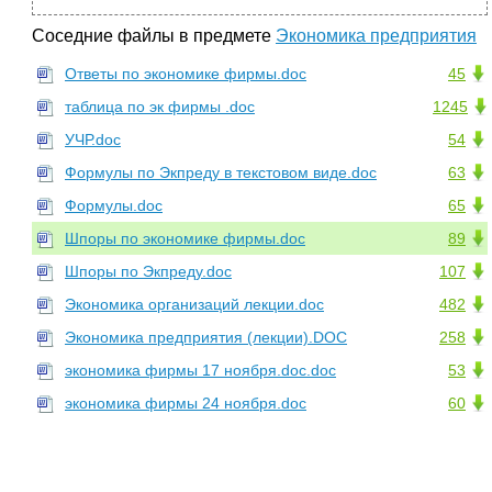
Соседние файлы в предмете
Экономика предприятия
Ответы по экономике фирмы.doc
45
таблица по эк фирмы .doc
1245
УЧР.doc
54
Формулы по Экпреду в текстовом виде.doc
63
Формулы.doc
65
Шпоры по экономике фирмы.doc
89
Шпоры по Экпреду.doc
107
Экономика организаций лекции.doc
482
Экономика предприятия (лекции).DOC
258
экономика фирмы 17 ноября.doc.doc
53
экономика фирмы 24 ноября.doc
60