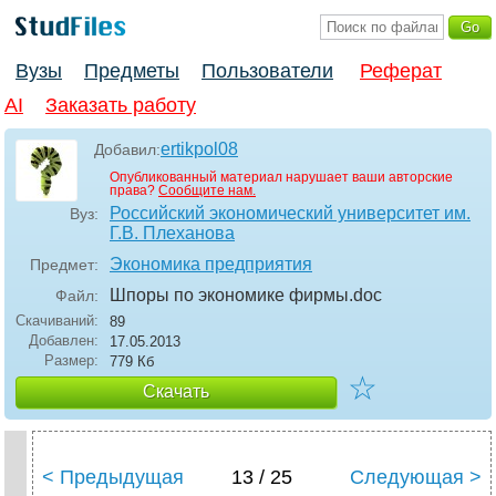
Вузы
Предметы
Пользователи
Реферат
AI
Заказать работу
ertikpol08
Добавил:
Опубликованный материал нарушает ваши авторские
права?
Сообщите нам.
Российский экономический университет им.
Вуз:
Г.В. Плеханова
Экономика предприятия
Предмет:
Шпоры по экономике фирмы
.doc
Файл:
Скачиваний:
89
Добавлен:
17.05.2013
Размер:
779 Кб
☆
Скачать
< Предыдущая
13 / 25
Следующая >