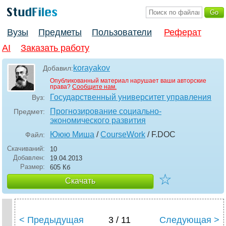
Вузы
Предметы
Пользователи
Реферат
AI
Заказать работу
korayakov
Добавил:
Опубликованный материал нарушает ваши авторские
права?
Сообщите нам.
Государственный университет управления
Вуз:
Прогнозирование социально-
Предмет:
экономического развития
Ююю Миша
/
CourseWork
/ F
.DOC
Файл:
Скачиваний:
10
Добавлен:
19.04.2013
Размер:
605 Кб
☆
Скачать
< Предыдущая
3 / 11
Следующая >