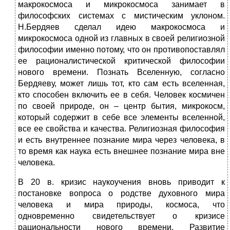
макрокосмоса и микрокосмоса занимает в
философских системах с мистическим уклоном.
Н.Бердяев сделал идею макрокосмоса и
микрокосмоса одной из главных в своей религиозной
философии именно потому, что он противопоставлял
ее рационалистической критической философии
нового времени. Познать Вселенную, согласно
Бердяеву, может лишь тот, кто сам есть вселенная,
кто способен включить ее в себя. Человек космичен
по своей природе, он – центр бытия, микрокосм,
который содержит в себе все элементы вселенной,
все ее свойства и качества. Религиозная философия
и есть внутреннее познание мира через человека, в
то время как наука есть внешнее познание мира вне
человека.
В 20 в. кризис наукоучения вновь приводит к
постановке вопроса о родстве духовного мира
человека и мира природы, космоса, что
одновременно свидетельствует о кризисе
рациональности нового времени. Развитие