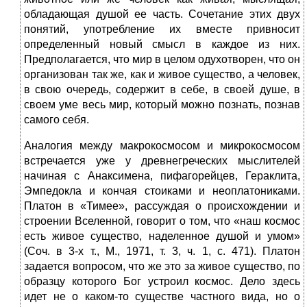
обладающая душой ее часть. Сочетание этих двух
понятий, употребление их вместе привносит
определенный новый смысл в каждое из них.
Предполагается, что мир в целом одухотворен, что он
организован так же, как и живое существо, а человек,
в свою очередь, содержит в себе, в своей душе, в
своем уме весь мир, который можно познать, познав
самого себя.
Аналогия между макрокосмосом и микрокосмосом
встречается уже у древнегреческих мыслителей
начиная с Анаксимена, пифагорейцев, Гераклита,
Эмпедокла и кончая стоиками и неоплатониками.
Платон в «Тимее», рассуждая о происхождении и
строении Вселенной, говорит о том, что «наш космос
есть живое существо, наделенное душой и умом»
(Соч. в 3-х т., М., 1971, т. 3, ч. 1, с. 471). Платон
задается вопросом, что же это за живое существо, по
образцу которого Бог устроил космос. Дело здесь
идет не о каком-то существе частного вида, но о