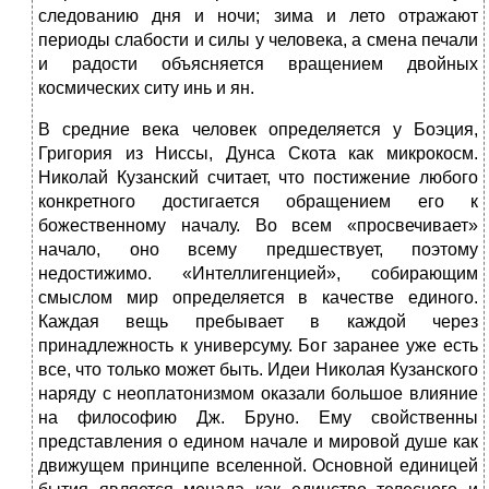
следованию дня и ночи; зима и лето отражают
периоды слабости и силы у человека, а смена печали
и радости объясняется вращением двойных
космических ситу инь и ян.
В средние века человек определяется у Боэция,
Григория из Ниссы, Дунса Скота как микрокосм.
Николай Кузанский считает, что постижение любого
конкретного достигается обращением его к
божественному началу. Во всем «просвечивает»
начало, оно всему предшествует, поэтому
недостижимо. «Интеллигенцией», собирающим
смыслом мир определяется в качестве единого.
Каждая вещь пребывает в каждой через
принадлежность к универсуму. Бог заранее уже есть
все, что только может быть. Идеи Николая Кузанского
наряду с неоплатонизмом оказали большое влияние
на философию Дж. Бруно. Ему свойственны
представления о едином начале и мировой душе как
движущем принципе вселенной. Основной единицей