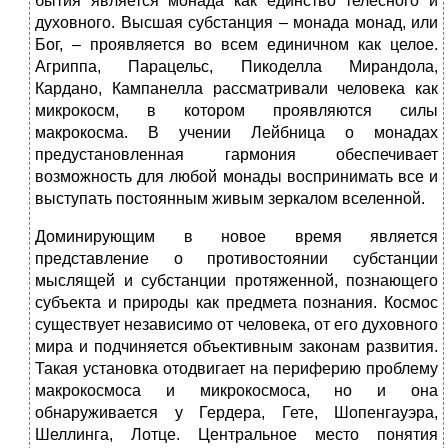
бытия является монада как единство телесного и
духовного. Высшая субстанция – монада монад, или
Бог, – проявляется во всем единичном как целое.
Агриппа, Парацельс, Пикоделла Мирандола,
Кардано, Кампанелла рассматривали человека как
микрокосм, в котором проявляются силы
макрокосма. В учении Лейбница о монадах
предустановленная гармония обеспечивает
возможность для любой монады воспринимать все и
выступать постоянным живым зеркалом вселенной.
Доминирующим в новое время является
представление о противостоянии субстанции
мыслящей и субстанции протяженной, познающего
субъекта и природы как предмета познания. Космос
существует независимо от человека, от его духовного
мира и подчиняется объективным законам развития.
Такая установка отодвигает на периферию проблему
макрокосмоса и микрокосмоса, но и она
обнаруживается у Гердера, Гете, Шопенгауэра,
Шеллинга, Лотце. Центральное место понятия