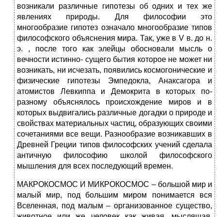
возникали различные гипотезы об одних и тех же
явлениях природы. Для философии это
многообразие гипотез означало многообразие типов
философского объяснения мира. Так, уже в V в. до н.
э. , после того как элейцы обосновали мысль о
вечности истинно- сущего бытия которое не может ни
возникать, ни исчезать, появились космогонические и
физические гипотезы Эмпедокла, Анаксагора и
атомистов Левкиппа и Демокрита в которых по-
разному объяснялось происхождение миров и в
которых выдвигались различные догадки о природе и
свойствах материальных частиц, образующих своими
сочетаниями все вещи. Разнообразие возникавших в
Древней Греции типов философских учений сделала
античную философию школой философского
мышления для всех последующий времен.
МАКРОКОСМОС И МИКРОКОСМОС – большой мир и
малый мир, под большим миром понимается вся
Вселенная, под малым – организованное существо,
животное или же человек как живая, мыслящая,