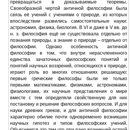
превращаться в доказываемые теоремы.
Своеобразной чертой античной философии была
связь её учений с учениями о природе, из которых
впоследствии развились самостоятельные науки:
астрономия, физика, биология. В VI и даже в V вв. до
н. э. философия ещё не существовала отдельно от
познания природы, а знание о природе – отдельно от
философии. Однако особенность античной
философии в том, что внутри нерасчлененного
единства зачаточных философских понятий и
понятий научных воззрений, относящихся к природе,
играют роль во многих отношениях решающую:
первые греческие философы были не только
первыми математиками, физиками, астрономами,
физиологами, их научные представления о мире
вместе с тем определяли свойственную для них
постановку и решение философских вопросов. И для
науки древних греков, и для античной философии
характерно обилие почти одновременно возникших
научных гипотез и типов философских учений.
Объясняется это тем что при рано возникшей острой