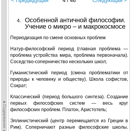
< Предыдущая
4 / 46
Следующая >
Особенной античной философии.
Учение о микро – и макрокосмосе
Периодизация по смене основных проблем
Натур-философский период (главная проблема —
проблема устройства мира, проблема первоначала).
Соседство-соперничество нескольких школ;
Гуманистический период (смена проблематики от
природы к человеку и обществу). Школа софистов,
Сократ;
Классический (период большого синтеза). Создание
►Содержание►
первых философских систем — весь круг
философских проблем. Платон, Аристотель;
Эллинистический (центр перемещается из Греции в
Рим). Соперничают разные философские школы.