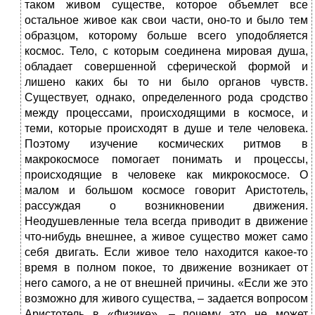
таком живом существе, которое объемлет все
остальное живое как свои части, оно-то и было тем
образцом, которому больше всего уподобляется
космос. Тело, с которым соединена мировая душа,
обладает совершенной сферической формой и
лишено каких бы то ни было органов чувств.
Существует, однако, определенного рода сродство
между процессами, происходящими в космосе, и
теми, которые происходят в душе и теле человека.
Поэтому изучение космических ритмов в
макрокосмосе помогает понимать и процессы,
происходящие в человеке как микрокосмосе. О
малом и большом космосе говорит Аристотель,
рассуждая о возникновении движения.
Неодушевленные тела всегда приводит в движение
что-нибудь внешнее, а живое существо может само
себя двигать. Если живое тело находится какое-то
время в полном покое, то движение возникает от
него самого, а не от внешней причины. «Если же это
возможно для живого существа, – задается вопросом
Аристотель в «Физике», – почему это не может