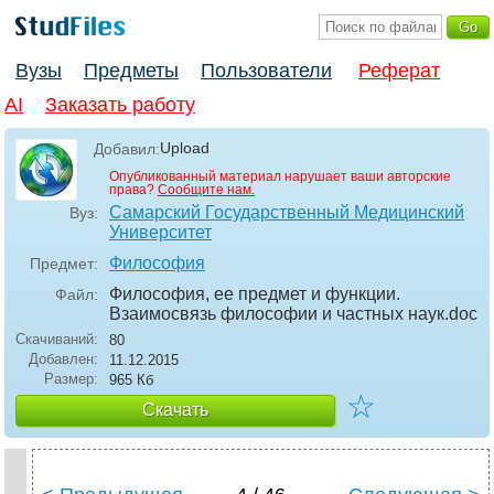
Вузы
Предметы
Пользователи
Реферат
AI
Заказать работу
Upload
Добавил:
Опубликованный материал нарушает ваши авторские
права?
Сообщите нам.
Самарский Государственный Медицинский
Вуз:
Университет
Философия
Предмет:
Философия, ее предмет и функции.
Файл:
Взаимосвязь философии и частных наук
.doc
Скачиваний:
80
Добавлен:
11.12.2015
Размер:
965 Кб
☆
Скачать