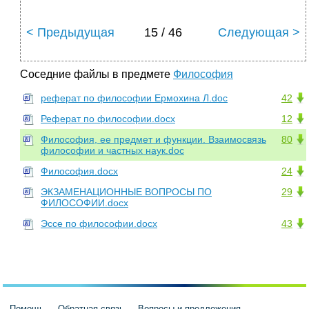
< Предыдущая
15 / 46
Следующая >
Соседние файлы в предмете
Философия
реферат по философии Ермохина Л.doc
42
Реферат по философии.docx
12
Философия, ее предмет и функции. Взаимосвязь
80
философии и частных наук.doc
Философия.docx
24
ЭКЗАМЕНАЦИОННЫЕ ВОПРОСЫ ПО
29
ФИЛОСОФИИ.docx
Эссе по философии.docx
43
Помощь
Обратная связь
Вопросы и предложения