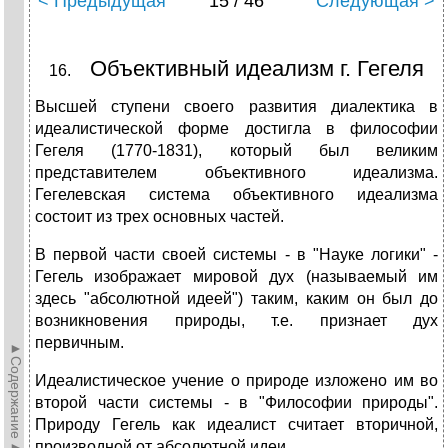
< Предыдущая
15 / 46
Следующая >
Объективный идеализм г. Гегеля
Высшей ступени своего развития диалектика в
идеалистической форме достигла в философии
Гегеля (1770-1831), который был великим
представителем объективного идеализма.
Гегелевская система объективного идеализма
состоит из трех основных частей.
В первой части своей системы - в "Науке логики" -
Гегель изображает мировой дух (называемый им
здесь "абсолютной идеей") таким, каким он был до
возникновения природы, т.е. признает дух
первичным.
►Содержание►
Идеалистическое учение о природе изложено им во
второй части системы - в "Философии природы".
Природу Гегель как идеалист считает вторичной,
производной от абсолютной идеи.