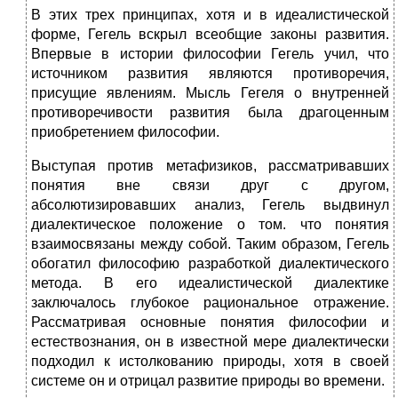
В этих трех принципах, хотя и в идеалистической
форме, Гегель вскрыл всеобщие законы развития.
Впервые в истории философии Гегель учил, что
источником развития являются противоречия,
присущие явлениям. Мысль Гегеля о внутренней
противоречивости развития была драгоценным
приобретением философии.
Выступая против метафизиков, рассматривавших
понятия вне связи друг с другом,
абсолютизировавших анализ, Гегель выдвинул
диалектическое положение о том. что понятия
взаимосвязаны между собой. Таким образом, Гегель
обогатил философию разработкой диалектического
метода. В его идеалистической диалектике
заключалось глубокое рациональное отражение.
Рассматривая основные понятия философии и
естествознания, он в известной мере диалектически
подходил к истолкованию природы, хотя в своей
системе он и отрицал развитие природы во времени.