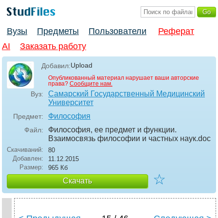
Вузы
Предметы
Пользователи
Реферат
AI
Заказать работу
Upload
Добавил:
Опубликованный материал нарушает ваши авторские
права?
Сообщите нам.
Самарский Государственный Медицинский
Вуз:
Университет
Философия
Предмет:
Философия, ее предмет и функции.
Файл:
Взаимосвязь философии и частных наук
.doc
Скачиваний:
80
Добавлен:
11.12.2015
Размер:
965 Кб
☆
Скачать