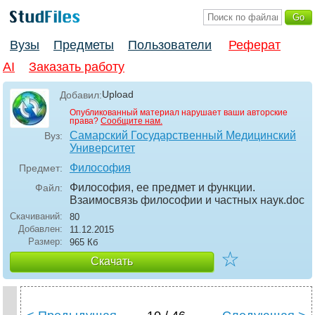
Вузы
Предметы
Пользователи
Реферат
AI
Заказать работу
Upload
Добавил:
Опубликованный материал нарушает ваши авторские
права?
Сообщите нам.
Самарский Государственный Медицинский
Вуз:
Университет
Философия
Предмет:
Философия, ее предмет и функции.
Файл:
Взаимосвязь философии и частных наук
.doc
Скачиваний:
80
Добавлен:
11.12.2015
Размер:
965 Кб
☆
Скачать