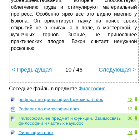
усовершенствований, которые способствуют
облегчению труда и стимулируют материальный
прогресс. Особенно ярко все это видно именно у
Бэкона. Он ориентирует науку на поиск своих
открытий не в книгах, а в поле, в мастерской, у
кузнечных горнов. Знание, не приносящее
практических плодов, Бэкон считает ненужной
роскошью.
< Предыдущая
10 / 46
Следующая >
Соседние файлы в предмете
Философия
реферат по философии Ермохина Л.doc
42
Реферат по философии.docx
12
Философия, ее предмет и функции. Взаимосвязь
80
философии и частных наук.doc
Философия.docx
24