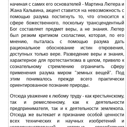
начиная с самих его основателей - Мартина Лютера и
Жана Кальвина, акцент ставится на невозможность с
помощью разума постигнуть то, что относится к
сфере божественного, поскольку трансцендентный
Бог составляет предмет веры, а не знания. Лютер
был резким критиком схоластики, которая, по его
мнению, пыталась с помощью разума дать
рациональное обоснование истин откровения,
доступных только вере. Разведение веры и знания,
характерное для протестантизма в целом, привело к
сознательному стремлению ограничить сферу
применения разума миром "земных вещей". Под
этим понималось прежде всего практически
ориентированное познание природы.
Отсюда уважение к любому труду - как крестьянскому,
так и ремесленному, как к деятельности
предпринимателя, так и к деятельности землекопа.
Отсюда же вытекает и признание особой ценности
всех технических и научных изобретений и