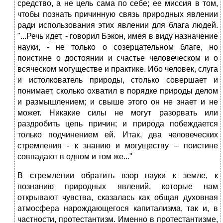
средство, а не цель сама по себе; ее миссия в том,
чтобы познать причинную связь природных явлении
ради использования этих явлении для блага людей.
"...Речь идет, - говорил Бэкон, имея в виду назначение
науки, - не только о созерцательном благе, но
поистине о достоянии и счастье человеческом и о
всяческом могуществе и практике. Ибо человек, слуга
и истолкователь природы, столько совершает и
понимает, сколько охватил в порядке природы делом
и размышлением; и свыше этого он не знает и не
может. Никакие силы не могут разорвать или
раздробить цепь причин; и природа побеждается
только подчинением ей. Итак, два человеческих
стремления - к знанию и могуществу – поистине
совпадают в одном и том же..."
В стремлении обратить взор науки к земле, к
познанию природных явлений, которые нам
открывают чувства, сказалась как общая духовная
атмосфера нарождающегося капитализма, так и, в
частности, протестантизм. Именно в протестантизме,