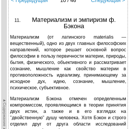
< Предыдущая
10 / 46
Следующая >
Материализм и эмпиризм ф.
Бэкона
Материализм (от латинского materialis —
вещественный), одно из двух главных философских
направлений, которое решает основной вопрос
философии в пользу первичности материи, природы,
бытия, физического, объективного и рассматривает
сознание, мышление как свойство материи в
противоположность идеализму, принимающему за
исходное дух, идею, сознание, мышление,
психическое, субъективное.
Материализм Бэкона отмечен определенным
►Содержание►
компромиссом, проявляющимся в теории принятия
двух истин, а также и в его взглядах на
"двойственную" душу человека. Хотя Бэкон и строго
отделил друг от друга области исследований