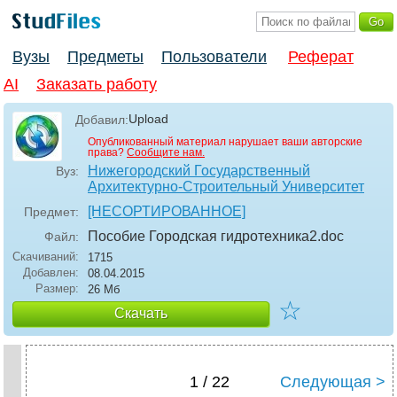
Вузы
Предметы
Пользователи
Реферат
AI
Заказать работу
Upload
Добавил:
Опубликованный материал нарушает ваши авторские
права?
Сообщите нам.
Нижегородский Государственный
Вуз:
Архитектурно-Строительный Университет
[НЕСОРТИРОВАННОЕ]
Предмет:
Пособие Городская гидротехника2
.doc
Файл:
Скачиваний:
1715
Добавлен:
08.04.2015
Размер:
26 Мб
☆
Скачать
1 / 22
Следующая >