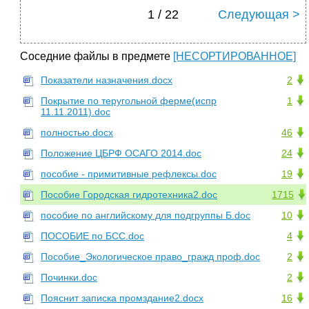
1 / 22
Следующая >
Соседние файлы в предмете
[НЕСОРТИРОВАННОЕ]
Показатели назначения.docx
2
Покрытие по теругольной ферме(испр
1
11.11.2011).doc
полностью.docx
46
Положение ЦБРФ ОСАГО 2014.doc
24
пособие - примитивные рефлексы.doc
19
Пособие Городская гидротехника2.doc
1715
пособие по английскому для подгруппы Б.doc
10
ПОСОБИЕ по БСС.doc
4
Пособие_Экологическое право_гражд проф.doc
2
Починки.doc
2
Пояснит записка промздание2.docx
16