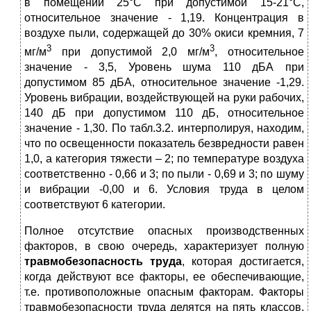
в помещении 25°С при допустимой 15-21°С,
относительное значение - 1,19. Концентрация в
воздухе пыли, содержащей до 30% окиси кремния, 7
3
3
мг/м
при допустимой 2,0 мг/м
, относительное
значение - 3,5, Уро­вень шума 110 дБА при
допустимом 85 дБА, относительное значение -1,29.
Уровень вибрации, воздействующей на руки рабочих,
140 дБ при допустимом 110 дБ, относительное
значение - 1,30. По табл.3.2. интерполируя, находим,
что по освещенности показатель безвреднос­ти равен
1,0, а категория тяжести – 2; по температуре воздуха
соот­ветственно - 0,66 и 3; по пыли - 0,69 и 3; по шуму
и вибрации -0,00 и 6. Условия труда в целом
соответствуют 6 категории.
Полное отсутствие опасных производственных
факторов, в свою очередь, характеризует полную
травмобезопасность труда
, которая достигается,
когда действуют все факторы, ее обеспечивающие,
т.е. противоположные опасным факторам. Факторы
травмобезопасности труда делятся на пять классов,