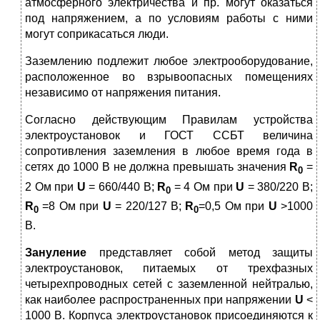
атмосферного электричества и пр. могут оказаться
под напряжением, а по условиям работы с ними
могут соприкасаться люди.
Заземлению подлежит любое электрооборудование,
расположенное во взрывоопасных помещениях
независимо от напряжения питания.
Согласно действующим Правилам устройства
электроустановок и ГОСТ ССБТ величина
сопротивления заземления в любое время года в
сетях до 1000 В не должна превышать значения
R
=
0
2 Ом при
U
= 660/440 В;
R
= 4 Ом при
U
= 380/220 В;
0
R
=8 Ом при
U
= 220/127 B;
R
=0,5 Ом при
U
>1000
0
0
В.
Зануление
представляет собой метод защиты
электроустановок, питаемых от трехфазных
четырехпроводных сетей с заземленной ней­тралью,
как наиболее распространенных при напряжении
U
<
1000 В. Корпуса электроустановок присоединяются к