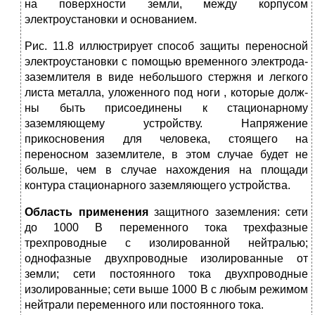
на поверхности земли, между корпусом
электроустановки и основанием.
Рис. 11.8 иллюстрирует способ защиты переносной
электроустанов­ки с помощью временного электрода-
заземлителя в виде небольшого стержня и легкого
листа металла, уложенного под ноги , которые долж­
ны быть присоединены к стационарному
заземляющему устройству. Напря­жение
прикосновения для человека, стоящего на
переносном заземлителе, в этом случае будет не
больше, чем в случае нахождения на пло­щади
контура стационарного заземляющего устройства.
Область применения
защитного заземления: сети
до 1000 В пере­менного тока трехфазные
трехпроводные с изолированной нейтралью;
однофазные двухпроводные изолированные от
земли; сети постоянного тока двухпроводные
изолированные; сети выше 1000 В с любым режи­мом
нейтрали переменного или постоянного тока.