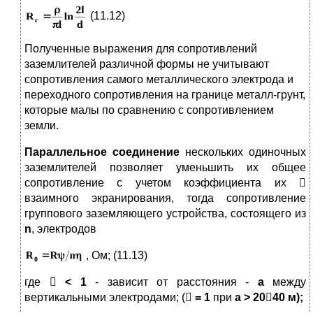
(11.12)
Полученные выражения для сопротивлений
заземлителей различной формы не учитывают
сопротивления самого металлического электрода и
переходного сопротивления на границе металл-грунт,
которые малы по сравнению с сопротивлением
земли.
Параллельное соединение
нескольких одиночных
заземлителей позволяет уменьшить их общее
сопротивление с учетом коэффициента их

взаимного экранирования, тогда сопротивление
группового за­земляющего устройства, состоящего из
n
, электродов
, Ом; (11.13)
где

< 1
- зависит от расстояния -
a
между
вертикальными электродами; (

= 1
при
a > 20

40
м);