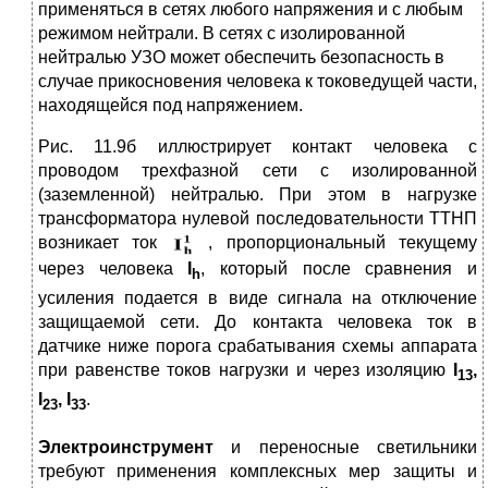
применяться в сетях любого напряжения и с любым
режимом нейтрали. В сетях с изолированной
нейтралью УЗО может обеспе­чить безопасность в
случае прикосновения человека к токоведущей части,
находящейся под напряжением.
Рис. 11.9б иллюстрирует контакт человека с
проводом трехфазной сети с изолированной
(заземленной) нейтралью. При этом в нагрузке
трансформатора нулевой последовательности ТТНП
возникает ток
, про­порциональный текущему
через человека
I
, который после сравнения и
h
усиления подается в виде сигнала на отключение
защищаемой сети. До контакта человека ток в
датчике ниже порога срабатывания схемы аппара­та
при равенстве токов нагрузки и через изоляцию
I
,
13
I
, I
.
23
33
Электроинструмент
и переносные светильники
требуют применения комплексных мер защиты и