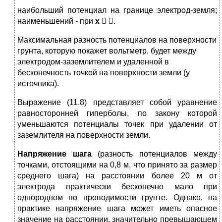
наибольший потенциал на границе электрод-земля;
наименьшений - при
x


.
Максимальная разность потенциалов на поверхности
грунта, кото­рую покажет вольтметр, будет между
электродом-заземлителем и удален­ной в
бесконечность точкой на поверхности земли (у
источника).
Выражение (11.8) представляет собой уравнение
равносторон­ней гиперболы, по закону которой
уменьшаются потенциалы точек при удалении от
заземлителя на поверхности земли.
Напряжение шага
(разность потенциалов между
точками, отстоящими на 0,8 м, что принято за размер
среднего шага) на расстоянии бо­лее 20 м от
электрода практически бесконечно мало при
однородном по проводимости грунте. Однако, на
практике напряжение шага может иметь опасное
значение на расстоянии, значительно превышающем