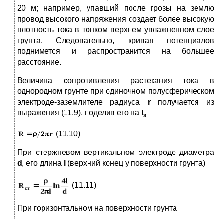
20 м; например, упавший после грозы на землю
провод высокого напряжения создает более высокую
плотность тока в тонком верхнем увлажненном слое
грунта. Следовательно, кривая потенциалов
поднимется и распро­странится на большее
расстояние.
Величина сопротивления растекания тока в
однородном грунте при одиночном полусферическом
электроде-заземлителе радиуса
r
получается из
выражения (11.9), поделив его на
I
з
(11.10)
При стержневом вертикальном электроде диаметра
d
, его дли­на
l
(верхний конец у поверхности грунта)
(11.11)
При горизонтальном на поверхности грунта