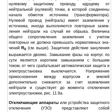
нулевому защитному прово­ду, идущему от
нейтральной (нулевой) точки, в которой соединены
на­чала обмоток источника (трансформатора).
Нулевой провод (нейтраль) имеет заземление у
источника, иногда выполняются повторные зазем­
ления нейтрали на случай ее обрыва. Величина
общего сопротивления заземления с учетом
повторных не должна превышать нормативных зна­
чений
R
(см. выше). Защитное действие зануления
0
выражается двояко. Замыкание фазы на корпус по
сути является коротким замыканием с большим
током, от чего срабатывает автоматическая защита и
электроустановка выключается. Напряжение
прикосновения между корпусом и землей
дополнительно снижается за счет заземления
нейтрали и существует до момента отключения
электроустановки, рис. 11.9а.
Отключающие аппараты
или устройства защитного
отключения (УЗО) представляют собой