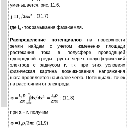
уменьшается, рис. 11.6.
, (11.7)
где
I
- ток замыкания фаза-земля.
з
Распределение потенциалов
на поверхности
земли найдем с учетом изменения площади
растекания тока в полусфере проводящей
однородной среды грунта через полусферический
электрод с радиусом
r
, т.к. при этих условиях
физическая картина возникновения напряжения
шага проявляется наиболее четко. Потенциалы точек
на расстоянии от электрода
; (11.8)
при
x
=
r
, получим
(11.9)