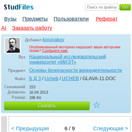
Вузы
Предметы
Пользователи
Реферат
AI
Заказать работу
korayakov
Добавил:
Опубликованный материал нарушает ваши авторские
права?
Сообщите нам.
Национальный исследовательский
Вуз:
университет «МИЭТ»
Основы безопасности жизнедеятельности
Предмет:
Б Д З
/
Ucheb
/
UCHEB
/ GLAVA-11
.DOC
Файл:
Скачиваний:
153
Добавлен:
16.04.2013
Размер:
186 Кб
☆
Скачать
< Предыдущая
6 / 9
Следующая >