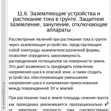
11.6. Заземляющие устройства и
растекание тока в грунте. Защитное
заземление, зануление, от­ключающие
аппараты
Рассмотрение явлений при растекании тока в грунте
через зазем­ляющее устройство, представляющее
собой электроды-заземлители различной формы,
позволяет определить закономерность
распределения потенциалов на поверхности земли.
Это дает возможность предвидеть появление
напряжения шага в опасной зоне, а также создать
устрой­ства, обеспечивающие уменьшение
напряжения шага и напряжения прикосновения
►Содержание►
между поврежденной ЭУ и землей.
При растекании тока в земле площадь сечения грунта
2
как проводника увеличивается пропорционально
x
от электрода; плотность тока соответственно