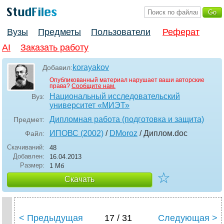
Вузы
Предметы
Пользователи
Реферат
AI
Заказать работу
korayakov
Добавил:
Опубликованный материал нарушает ваши авторские
права?
Сообщите нам.
Национальный исследовательский
Вуз:
университет «МИЭТ»
Дипломная работа (подготовка и защита)
Предмет:
ИПОВС (2002)
/
DMoroz
/ Диплом
.doc
Файл:
Скачиваний:
48
Добавлен:
16.04.2013
Размер:
1 Мб
☆
Скачать
< Предыдущая
17 / 31
Следующая >