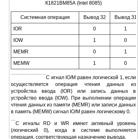
К1821ВМ85А (Intel 8085)
Системная операция
Вывод 32
Вывод 31
IOR
0
1
IOW
1
0
MEMR
0
1
MEMW
1
0
С
игнал IO/M равен логической 1, если
осуществляется операция чтения данных из
устройства ввода (IOR) или запись данных в
устройство ввода (IOW). При выполнении операции
чтения данных из памяти (MEMR) или записи данных
в память (MEMW) сигнал IO/M равен логическому 0.
С
игналы RD и WR имеют активный уровень
(логический 0), когда в системе выполняется
операция, соответствующая назначению вывода.