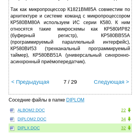
Так как микропроцессор К1821ВМ85А совместим по
архитектуре и системе команд с микропроцессором
КР580ВМ80А используем ИС серии К580. К ним
относятся такие микросхемы как КР580ИР82
(буферный регистр), КР580ВВ55А
(программируемый параллельный интерфейс),
КР580ВИ53 (трехканальный программируемый
таймер), КР580ВВ51А (универсальный синхронно-
асинхронный приёмопередатчик).
< Предыдущая
7 / 29
Следующая >
Соседние файлы в папке
DIPLOM
ALBOM2.DOC
22
DIPLOM2.DOC
34
DIPLX.DOC
32