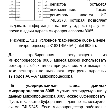
регистра остаются
неизменными. Таким
регистром является ИС
74LS373, которая позволяет
выдавать информацию на шину адреса сразу же
после выдачи адреса микропроцессором 8085.
Рисунок 1.7.1.1. Условное графическое обозначение
микропрцессора К1821ВМ85А ( Intel 8085 ).
Для стробирования поступающего из
микропроцессора 8085 адреса можно использовать
регистры любых типов при условии, что выходные
токи регистров не вызывают перегрузки адресных
выводов A0 – A7 микропроцессора.
Б
уферированная шина данных
микропроцессора 8085
. Мультиплексируемую шину
данных микропроцессора 8085 можно буферировать.
Пусть в качестве буфера шины данных используется
схема 74LS245. Если микропроцессор работает в