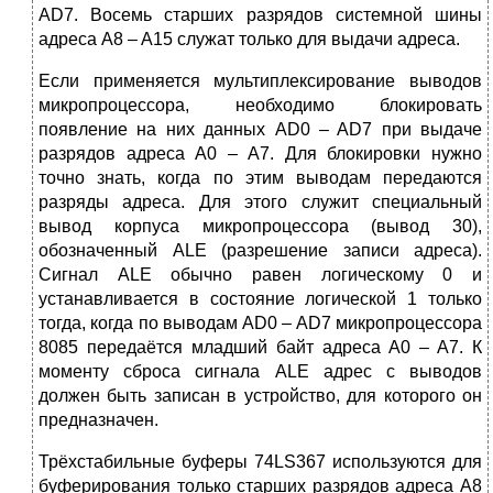
AD7. Восемь старших разрядов системной шины
адреса A8 – A15 служат только для выдачи адреса.
Если применяется мультиплексирование выводов
микропроцессора, необходимо блокировать
появление на них данных AD0 – AD7 при выдаче
разрядов адреса A0 – A7. Для блокировки нужно
точно знать, когда по этим выводам передаются
разряды адреса. Для этого служит специальный
вывод корпуса микропроцессора (вывод 30),
обозначенный ALE (разрешение записи адреса).
Сигнал ALE обычно равен логическому 0 и
устанавливается в состояние логической 1 только
тогда, когда по выводам AD0 – AD7 микропроцессора
8085 передаётся младший байт адреса A0 – A7. К
моменту сброса сигнала ALE адрес с выводов
должен быть записан в устройство, для которого он
предназначен.
Трёхстабильные буферы 74LS367 используются для
буферирования только старших разрядов адреса A8