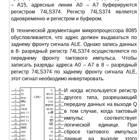
– A15, адресные линии A0 – A7 буферируются
регистром 74LS374. Регистр 74LS374 является
одновременно и регистром и буфером.
В технической документации микропроцессора 8085
обусловливается, что адрес должен выдаваться по
заднему фронту сигнала ALE. Однако запись данных
в 8- разрядный регистр 74LS374 осуществляется по
переднему фронту тактового импульса. Чтобы
записать разряды адреса A0 – A7 в 8 – разрядный
регистр 74LS374 по заднему фронту сигнала ALE,
этот сигнал необходимо инвертировать.
И
ногда используется регистр
другого типа, разрешающий
передачу данных на выходе Q
в том случае, когда тактовый
импульс соответствует
логической единице. При
сбросе тактового импульса
данные на выходе этого