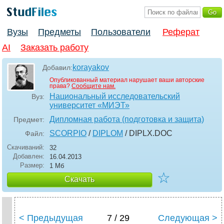
Вузы
Предметы
Пользователи
Реферат
AI
Заказать работу
korayakov
Добавил:
Опубликованный материал нарушает ваши авторские
права?
Сообщите нам.
Национальный исследовательский
Вуз:
университет «МИЭТ»
Дипломная работа (подготовка и защита)
Предмет:
SCORPIO
/
DIPLOM
/ DIPLX
.DOC
Файл:
Скачиваний:
32
Добавлен:
16.04.2013
Размер:
1 Мб
☆
Скачать
< Предыдущая
7 / 29
Следующая >