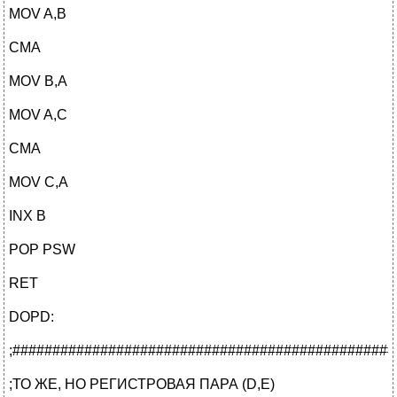
MOV A,B
CMA
MOV B,A
MOV A,C
CMA
MOV C,A
INX B
POP PSW
RET
DOPD:
;################################################
;ТО ЖЕ, НО РЕГИСТРОВАЯ ПАРА (D,E)