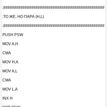
;################################################
;ТО ЖЕ, НО ПАРА (H,L)
;################################################
PUSH PSW
MOV A,H
CMA
MOV H,A
MOV A,L
CMA
MOV L,A
INX H