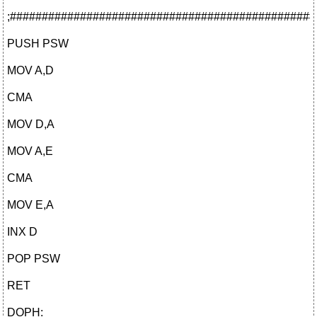
;################################################
PUSH PSW
MOV A,D
CMA
MOV D,A
MOV A,E
CMA
MOV E,A
INX D
POP PSW
RET
DOPH: