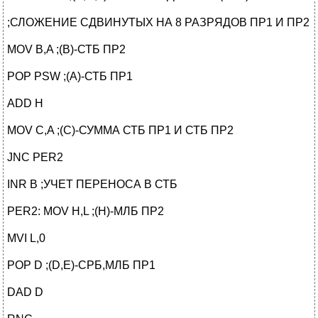
;СЛОЖЕНИЕ СДВИНУТЫХ НА 8 РАЗРЯДОВ ПР1 И ПР2
MOV B,A ;(B)-СТБ ПР2
POP PSW ;(A)-СТБ ПР1
ADD H
MOV C,A ;(C)-СУММА СТБ ПР1 И СТБ ПР2
JNC PER2
INR B ;УЧЕТ ПЕРЕНОСА В СТБ
PER2: MOV H,L ;(H)-МЛБ ПР2
MVI L,0
POP D ;(D,E)-СРБ,МЛБ ПР1
DAD D