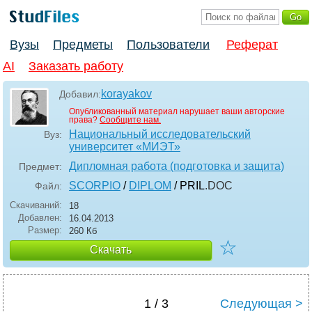
Вузы
Предметы
Пользователи
Реферат
AI
Заказать работу
korayakov
Добавил:
Опубликованный материал нарушает ваши авторские
права?
Сообщите нам.
Национальный исследовательский
Вуз:
университет «МИЭТ»
Дипломная работа (подготовка и защита)
Предмет:
SCORPIO
/
DIPLOM
/ PRIL
.DOC
Файл:
Скачиваний:
18
Добавлен:
16.04.2013
Размер:
260 Кб
☆
Скачать
1 / 3
Следующая >