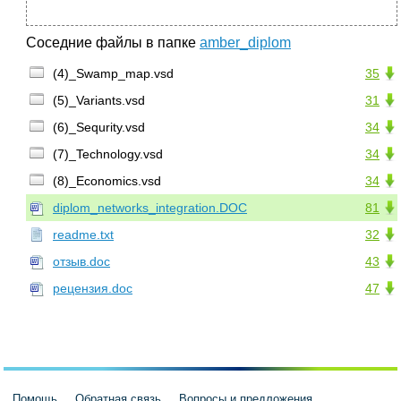
Соседние файлы в папке
amber_diplom
(4)_Swamp_map.vsd
35
(5)_Variants.vsd
31
(6)_Sequrity.vsd
34
(7)_Technology.vsd
34
(8)_Economics.vsd
34
diplom_networks_integration.DOC
81
readme.txt
32
отзыв.doc
43
рецензия.doc
47
Помощь
Обратная связь
Вопросы и предложения