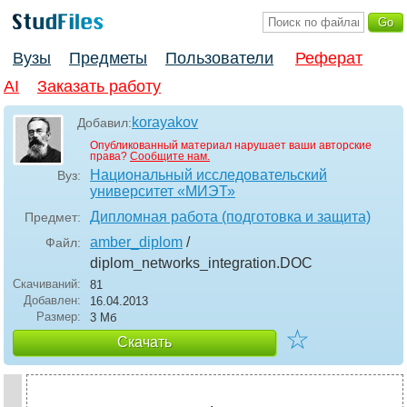
Вузы
Предметы
Пользователи
Реферат
AI
Заказать работу
korayakov
Добавил:
Опубликованный материал нарушает ваши авторские
права?
Сообщите нам.
Национальный исследовательский
Вуз:
университет «МИЭТ»
Дипломная работа (подготовка и защита)
Предмет:
amber_diplom
/
Файл:
diplom_networks_integration
.DOC
Скачиваний:
81
Добавлен:
16.04.2013
Размер:
3 Мб
☆
Скачать