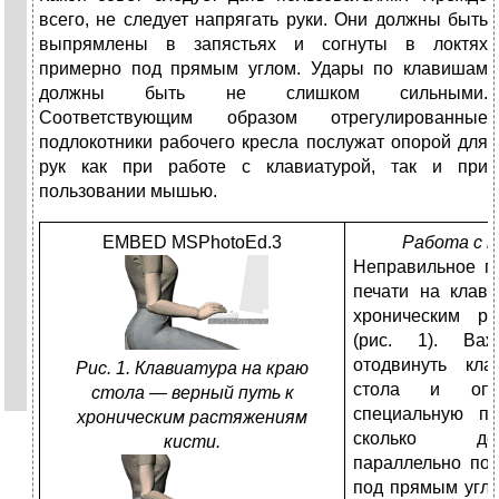
всего, не следует напрягать руки. Они должны быть
выпрямлены в запястьях и согнуты в локтях
примерно под прямым углом. Удары по клавишам
должны быть не слишком сильными.
Соответствующим образом отрегулированные
подлокотники рабочего кресла послужат опорой для
рук как при работе с клавиатурой, так и при
пользовании мышью.
EMBED MSPhotoEd.3
Работа с к
Неправильное п
печати на клави
хроническим ра
(рис. 1). Ва
отодвинуть кла
Рис. 1. Клавиатура на краю
стола и опе
стола — верный путь к
специальную пл
хроническим растяжениям
сколько де
кисти.
параллельно пов
под прямым углом