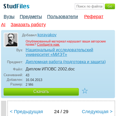
Вузы
Предметы
Пользователи
Реферат
AI
Заказать работу
korayakov
Добавил:
Опубликованный материал нарушает ваши авторские
права?
Сообщите нам.
Национальный исследовательский
Вуз:
университет «МИЭТ»
Дипломная работа (подготовка и защита)
Предмет:
Диплом ИПОВС 2002
.doc
Файл:
Скачиваний:
43
Добавлен:
16.04.2013
Размер:
2 Мб
☆
Скачать
< Предыдущая
24 / 29
Следующая >