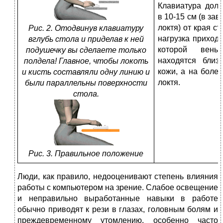
Клавиатура долж
в 10-15 см (в за
локтя) от края ст
Рис. 2. Отодвинув клавиатуру
нагрузка приходи
вглубь стола и приделав к ней
которой вен
подушечку вы сделаете только
находятся близ
полдела! Главное, чтобы локоть
кожи, а на более
и кисть составляли одну линию и
локтя.
были параллельны поверхности
стола.
Рис. 3. Правильное положение
Люди, как правило, недооценивают степень влияния
работы с компьютером на зрение. Слабое освещение
и неправильно выработанные навыки в работе
обычно приводят к рези в глазах, головным болям и
преждевременному утомлению, особенно часто