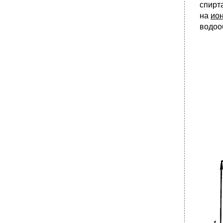
спирт
•
Термическая газификация топлив
на
ио
Алкилирование фенолов
водоо
•
Получаемые продукты
Технология процесса
•
Алкилирование парафинов
•
Технология процесса
•
Алкилирование по атому кислорода, о-
алкилирование
•
Синтез меркаптанов из олефинов и
сероводорода
Алкилирование по атому азота (n-
алкилирование)
Синтез аминов из хлорпроизводных
•
Получаемые продукты
Технология процесса
Синтез аминов из спиртов
Технология процесса
•
Синтез кремнийорганических соединений