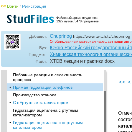
Войти
/
Регистрация
Файловый архив студентов.
1327 вузов, 5478 предметов.
•
Гидролиз и щелочное дегидрохлорирование
Chuprinog
Добавил:
https://www.twitch.tv/chupri
хлорпроизводных
Опубликованный материал нарушает ваши авто
Получение эпихлоргидрина
Южно-Российский государственный т
Вуз:
Получение глицерина из эпихлоргидрина
Химическая технология органически
Предмет:
•
Процессы гидратации и дегидратации
ХТОВ лекции и практики
.docx
Файл:
Механизм и кинетика реакций
Побочные реакции и селективность
процесса
<<
<
•
Прямая гидратация олефинов
Производство этанола
•
С нЕртутным катализатором
Гидратация ацетилена с ртутным
Отмеч
катализатором
состо
•
Гидратация ацетилена с нертутным
катал
катализатором