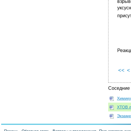
взрыв
уксус
прису
Реакц
<<
<
Соседние
Химику
ХТОВ л
Экзаме