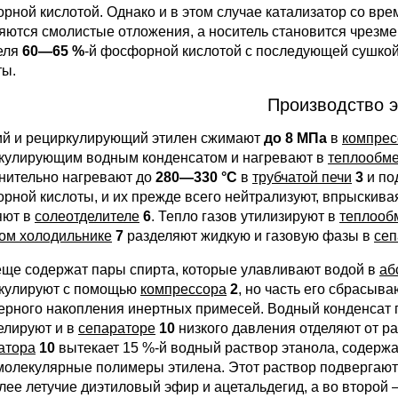
рной кислотой. Однако и в этом случае катализатор со врем
яются смолистые отложения, а носитель становится чрезме
еля
60—65 %
-й фосфорной кислотой с последующей сушко
ты.
Производство 
й и рециркулирующий этилен сжимают
до 8 МПа
в
компрес
кулирующим водным конденсатом и нагревают в
теплообм
нительно нагревают до
280—330 °С
в
трубчатой печи
3
и по
рной кислоты, и их прежде всего нейтрализуют, впрыски
яют в
солеотделителе
6
. Тепло газов утилизируют в
теплооб
ом холодильнике
7
разделяют жидкую и газовую фазы в
сеп
еще содержат пары спирта, которые улавливают водой в
аб
кулируют с помощью
компрессора
2
, но часть его сбрасыв
ерного накопления инертных примесей. Водный конденсат
елируют и в
сепараторе
10
низкого давления отделяют от ра
атора
10
вытекает 15 %-й водный раствор этанола, содерж
молекулярные полимеры этилена. Этот раствор подвергаю
лее летучие диэтиловый эфир и ацетальдегид, а во второй 