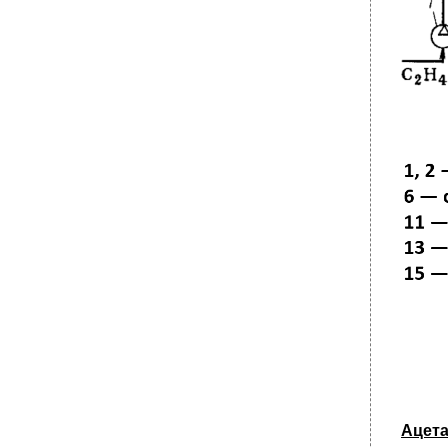
•
Другие реакции алкилирования по атому
кремния
Алюминийорганические соединения и
синтезы на их основе
•
Алюминийорганический синтез
Производство линейных α-олефинов
Синтез линейных первичных спиртов
•
Невошедшее
Реакционный узел
•
Т ехнологическая схема производства этил-
и изопропилбензола
Ацет