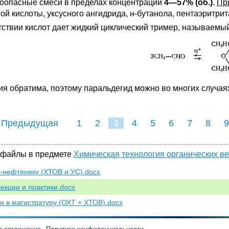
оопасные смеси в пределах концентраций
4—57% (об.)
.
Пр
ной кислоты, уксусного ангидрида, н-бутанола, пентаэритри
тствии кислот дает жидкий циклический тример, называемы
ия обратима, поэтому паральдегид можно во многих случая
 Предыдущая
1
2
3
4
5
6
7
8
9
16
17
18
19
20
21
 файлы в предмете
Химическая технология органических в
-нефтянику (ХТОВ и УС).docx
екции и практики.docx
н в магистратуру (ОХТ + ХТОВ).docx