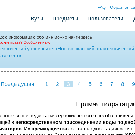
FAQ
Обратная св
Вузы
Предметы
Пользователи
nog Всю информацию обо мне можно найти здесь
рские права?
Сообщите нам.
ехнический университет (Новочеркасский политехнический 
х веществ
 Предыдущая
1
2
3
4
5
6
7
8
9
16
17
18
19
20
21
Прямая гидратаци
енные выше недостатки сернокислотного способа привели 
ящей в
непосредственном присоединении воды по двой
изаторов
. Их
преимущества
состоят в одностадийности п