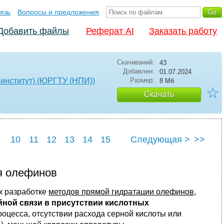
язь
Вопросы и предложения
Добавить файлы
Реферат AI
Заказать работу
Скачиваний:
43
Добавлен:
01.07.2024
институт) (ЮРГТУ (НПИ))
Размер:
8 Мб
☆
Скачать
10
11
12
13
14
15
Следующая >
>>
22
23
24
25
я олефинов
к разработке
методов прямой гидратации олефинов
,
ной связи в присутствии кислотных
роцесса, отсутствии расхода серной кислоты или