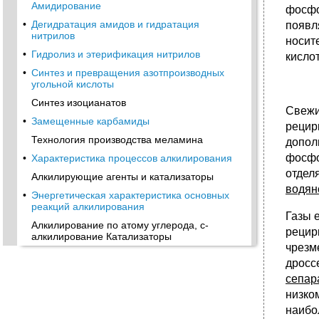
Амидирование
фосфо
•
Дегидратация амидов и гидратация
появл
нитрилов
носит
•
Гидролиз и этерификация нитрилов
кисло
•
Синтез и превращения азотпроизводных
угольной кислоты
Синтез изоцианатов
Свежи
•
Замещенные карбамиды
рецир
Технология производства меламина
допол
фосфо
•
Характеристика процессов алкилирования
отдел
Алкилирующие агенты и катализаторы
водян
•
Энергетическая характеристика основных
реакций алкилирования
Газы 
Алкилирование по атому углерода, c-
рецир
алкилирование Катализаторы
чрезм
•
Последовательное алкилирование
дросс
Кинетика процесса
сепар
Побочные реакции: Смолообразование,
низко
Деструкция алкильных групп,
наибо
Полимеризация олефинов