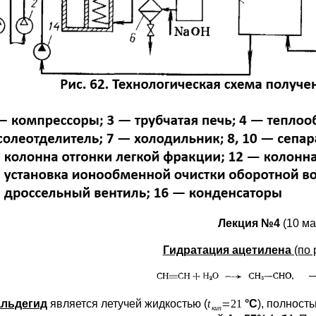
Лекция №4
(10 ма
Гидратация ацетилена
(по 
альдегид
является летучей жидкостью (
°С
), полност