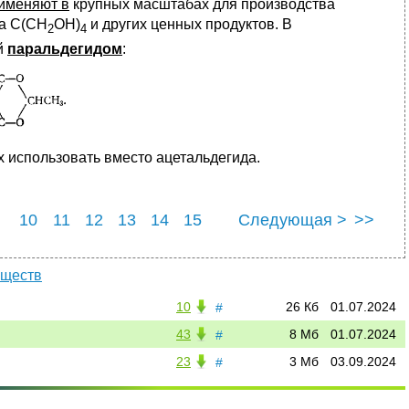
именяют в
крупных масштабах для производства
та С(СН
ОН)
и других ценных продуктов. В
2
4
й
паральдегидом
:
х использовать вместо ацетальдегида.
10
11
12
13
14
15
Следующая >
>>
22
23
24
25
еществ
10
26 Кб
01.07.2024
#
43
8 Мб
01.07.2024
#
23
3 Мб
03.09.2024
#