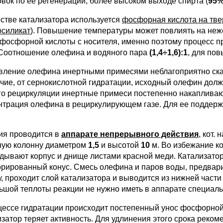
овок по ее регенерации, более высоком выходе спирта (
95
естве катализатора используется
фосфорная кислота на тве
силикат
). Повышение температуры может повлиять на неж
 фосфорной кислоты с носителя, именно поэтому процесс 
 Соотношение олефина и водяного пара
(1,4÷1,6):1
, для по
вление олефина инертными примесями неблагоприятно сказ
ичие, от сернокислотной гидратации, исходный олефин дол
го рециркуляции инертные примеси постепенно накапливаю
нтрация олефина в рециркулирующем газе. Для ее поддерж
ия проводится в
аппарате непрерывного действия
, кот. 
ную колонну диаметром
1,5
и высотой
10
м. Во избежание к
дывают корпус и днище листами красной меди. Катализато
рированный конус. Смесь олефина и паров воды, предварит
у, проходит слой катализатора и выводится из нижней части
ьшой теплоты реакции не нужно иметь в аппарате специаль
цессе гидратации происходит постепенный унос фосфорной 
изатор теряет активность. Для удлинения этого срока реко