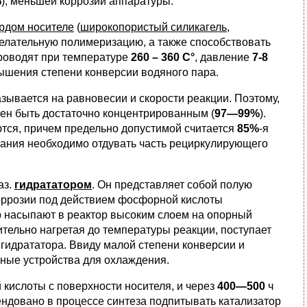
%
), меньшей коррозии аппаратуры.
рдом носителе
(
широкопористый силикагель
,
елательную полимеризацию, а также способствовать
проводят при температуре
260 – 360 С
°
, давление
7-8
вышения степени конверсии водяного пара.
ывается на равновесии и скорости реакции. Поэтому,
жен быть достаточно концентрированным (
97—99%
).
тся, причем предельно допустимой считается
85%
-я
ания необходимо отдувать часть рециркулирующего
наз.
гидрататором
. Он представляет собой полую
оррозии под действием фосфорной кислоты
р насыпают в реактор высоким слоем на опорный
ельно нагретая до температуры реакции, поступает
 гидрататора. Ввиду малой степени конверсии и
ные устройства для охлаждения.
кислоты с поверхности носителя, и через
400—500
ч
мендовано в процессе синтеза подпитывать катализатор