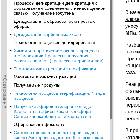
устан
Процессы дегидратации Дегидратация с
образованием соединений с ненасыщенной
В кач
связью Получение изобутена
алюмо
Дегидратация с образованием простых
уносу
эфиров
МПа
.
•
Дегидратация карбоновых кислот
Технология процессов дегидрирования
Разба
•
Химия и теоретические основы процесса
в отл
этерификации Процессы получения
При е
сложных эфиров (процессы этерификации)
конце
•
Термодинамика реакций этерификации
газа.
◄Содержание◄
Механизм и кинетика реакций
Реакц
Получаемые продукты
сталь
•
Технология процесса этерификации. 4 вида
выкла
процесса
перфо
•
Получение эфиров из хлорангидридов.
Карбонаты и эфиры кислот фосфора
сверх
Синтез хлоркарбонатов и карбонатов
небол
Эфиры кислот фосфора
В про
•
Синтез и превращения азотпроизводных
катал
кислот Азотпроизводные карбоновых кислот