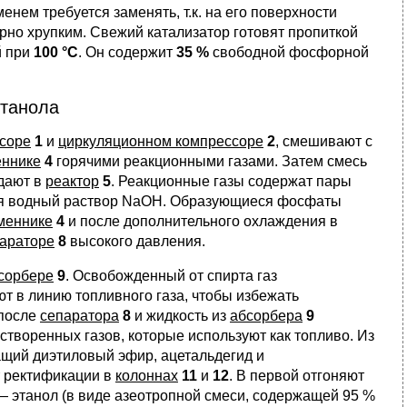
енем требуется заменять, т.к. на его поверхности
рно хрупким. Свежий катализатор готовят пропиткой
й при
100 °С
. Он содержит
35 %
свободной фосфорной
этанола
соре
1
и
циркуляционном компрессоре
2
, смешивают с
еннике
4
горячими реакционными газами. Затем смесь
дают в
реактор
5
. Реакционные газы содержат пары
вая водный раствор NaOH. Образующиеся фосфаты
меннике
4
и после дополнительного охлаждения в
араторе
8
высокого давления.
сорбере
9
. Освобожденный от спирта газ
ают в линию топливного газа, чтобы избежать
 после
сепаратора
8
и жидкость из
абсорбера
9
створенных газов, которые используют как топливо. Из
ащий диэтиловый эфир, ацетальдегид и
т ректификации в
колоннах
11
и
12
. В первой отгоняют
— этанол (в виде азеотропной смеси, содержащей 95 %