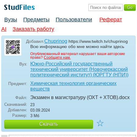
Вузы
Предметы
Пользователи
Реферат
AI
Заказать работу
Chuprinog
Добавил:
https://www.twitch.tv/chuprinog
Всю информацию обо мне можно найти здесь
Опубликованный материал нарушает ваши авторские
права?
Сообщите нам.
Южно-Российский государственный
Вуз:
технический университет (Новочеркасский
политехнический институт) (ЮРГТУ (НПИ))
Химическая технология органических
Предмет:
веществ
Экзамен в магистратуру (ОХТ + ХТОВ)
.docx
Файл:
Скачиваний:
23
Добавлен:
03.09.2024
Размер:
3 Мб
☆
Скачать