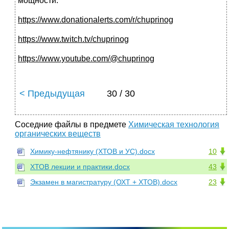
мощности.
https://www.donationalerts.com/r/chuprinog
https://www.twitch.tv/chuprinog
https://www.youtube.com/@chuprinog
< Предыдущая
30 / 30
Соседние файлы в предмете
Химическая технология
органических веществ
Химику-нефтянику (ХТОВ и УС).docx
10
ХТОВ лекции и практики.docx
43
Экзамен в магистратуру (ОХТ + ХТОВ).docx
23