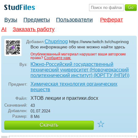
Вузы
Предметы
Пользователи
Реферат
AI
Заказать работу
Chuprinog
Добавил:
https://www.twitch.tv/chuprinog
Всю информацию обо мне можно найти здесь
Опубликованный материал нарушает ваши авторские
права?
Сообщите нам.
Южно-Российский государственный
Вуз:
технический университет (Новочеркасский
политехнический институт) (ЮРГТУ (НПИ))
Химическая технология органических
Предмет:
веществ
ХТОВ лекции и практики
.docx
Файл:
Скачиваний:
43
Добавлен:
01.07.2024
Размер:
8 Мб
☆
Скачать