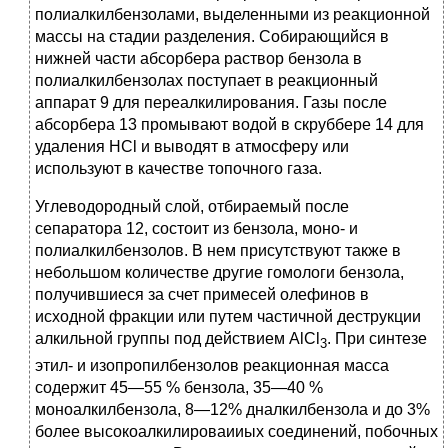
полиалкилбензолами, выделенными из реакционной
массы на стадии разделения. Собирающийся в
нижней части абсорбера раствор бензола в
полиалкилбензолах поступает в реакционный
аппарат 9 для переалкилирования. Газы после
абсорбера 13 промывают водой в скруббере 14 для
удаления HCl и выводят в атмосферу или
используют в качестве топочного газа.
Углеводородный слой, отбираемый после
сепаратора 12, состоит из бензола, моно- и
полиалкилбензолов. В нем присутствуют также в
небольшом количестве другие гомологи бензола,
получившиеся за счет примесей олефинов в
исходной фракции или путем частичной деструкции
алкильной группы под действием AlCl
. При синтезе
3
этил- и изопропилбензолов реакционная масса
содержит 45—55 % бензола, 35—40 %
моноалкилбензола, 8—12% дналкилбензола и до 3%
более высокоалкилироваииых соединений, побочных