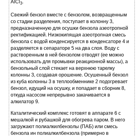
AlCl
.
3
Свежий бензол вместе с бензолом, возвращенным
со стадии разделения, поступает в колонну 3,
предназначенную для осушки бензола азеотропной
ректификацией. Низкокипящая азеотропная смесь
бензола с водой конденсируется в конденсаторе 4 и
разделяется в сепараторе 5 на два слоя. Воду с
растворенным в ней бензолом отводят (ее можно
использовать для промывки реакционной массы), а
бензольный слой стекает на верхнюю тарелку
колонны 3, создавая орошение. Осушенный бензол
из куба колонны 3 в теплообменнике 2 подогревает
бензол, идущий на осушку, и попадает в сборник 8,
откуда насосом непрерывно закачивается в
алкилатор 9.
Каталитический комплекс готовят в аппарате 6 с
мешалкой и рубашкой для обогрева паром. В него
загружают полиалкилбензолы (ПАБ) или смесь
бензола ин полиалкилбензола (примерно в