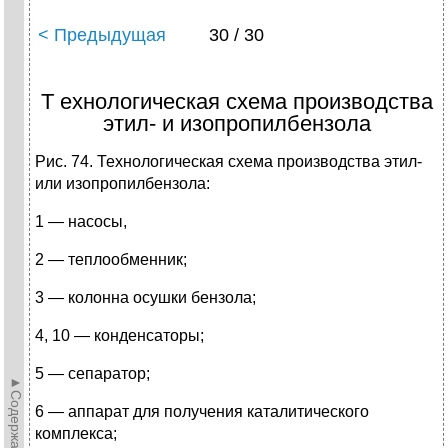
< Предыдущая
30 / 30
Т ехнологическая схема производства
этил- и изопропилбензола
Рис. 74. Технологическая схема производства этил-
или изопропилбензола:
1 — насосы,
2 — теплообменник;
3 — колонна осушки бензола;
4, 10 — конденсаторы;
5 — сепаратор;
►Содержание►
6 — аппарат для получения каталитического
комплекса;