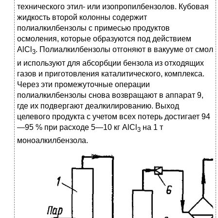
технического этил- или изопропилбензолов. Кубовая
жидкость второй колонны содержит
полиалкилбензолы с примесью продуктов
осмоления, которые образуются под действием
AlCl
. Полиалкилбензолы отгоняют в вакууме от смол
3
и используют для абсорбции бензола из отходящих
газов и приготовления каталитического, комплекса.
Через эти промежуточные операции
полиалкилбензолы снова возвращают в аппарат 9,
где их подвергают деалкилированию. Выход
целевого продукта с учетом всех потерь достигает 94
—95 % при расходе 5—10 кг AlCl
на 1 т
3
моноалкилбензола.