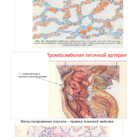
Тромбоэмболия легочной артерии
1 – тромбоэмболы в
просвете легочной артерии
Метастазирование опухоли – пример тканевой эмболии