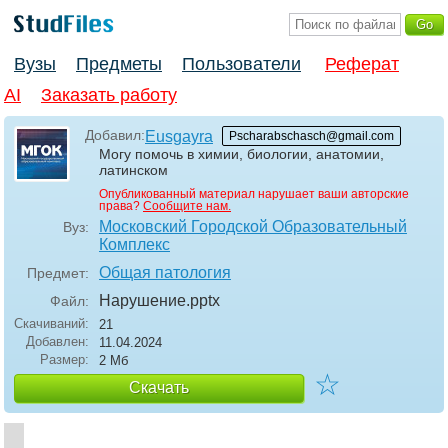
Вузы
Предметы
Пользователи
Реферат
AI
Заказать работу
Добавил:
Eusgayra
Pscharabschasch@gmail.com
Могу помочь в химии, биологии, анатомии,
латинском
Опубликованный материал нарушает ваши авторские
права?
Сообщите нам.
Московский Городской Образовательный
Вуз:
Комплекс
Общая патология
Предмет:
Нарушение
.pptx
Файл:
Скачиваний:
21
Добавлен:
11.04.2024
Размер:
2 Мб
☆
Скачать