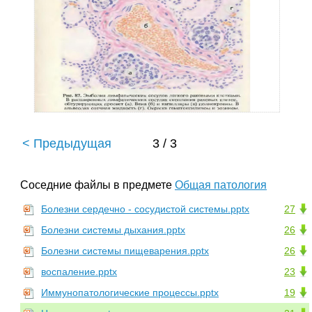
< Предыдущая
3 / 3
Соседние файлы в предмете
Общая патология
Болезни сердечно - сосудистой системы.pptx
27
Болезни системы дыхания.pptx
26
Болезни системы пищеварения.pptx
26
воспаление.pptx
23
Иммунопатологические процессы.pptx
19