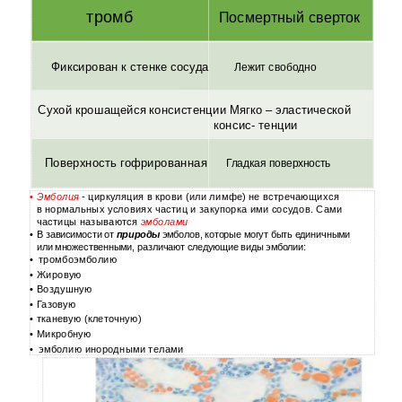
тромб
Посмертный сверток
Фиксирован к стенке сосуда
Лежит свободно
Сухой крошащейся консистенции Мягко – эластической
консис- тенции
Поверхность гофрированная
Гладкая поверхность
•
Эмболия
- циркуляция в крови (или лимфе) не встречающихся
в нормальных условиях частиц и закупорка ими сосудов. Сами
частицы называются
эмболами
•
В зависимости от
природы
эмболов, которые могут быть единичными
или множественными, различают следующие виды эмболии:
•
тромбоэмболию
•
Жировую
•
Воздушную
•
Газовую
•
тканевую (клеточную)
•
Микробную
•
эмболию инородными телами