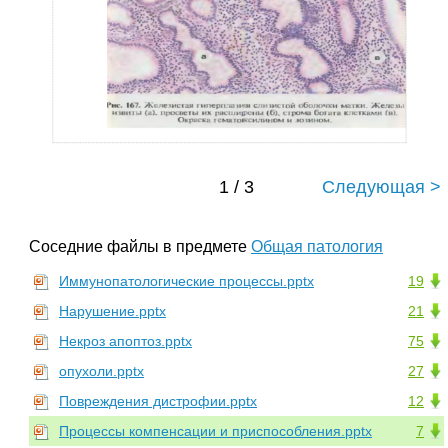
1 / 3
Следующая >
Соседние файлы в предмете
Общая патология
Иммунопатологические процессы.pptx
19
Нарушение.pptx
21
Некроз апоптоз.pptx
75
опухоли.pptx
27
Повреждения дистрофии.pptx
12
Процессы компенсации и приспособления.pptx
7