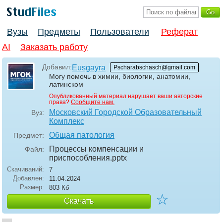
Вузы
Предметы
Пользователи
Реферат
AI
Заказать работу
Добавил:
Eusgayra
Pscharabschasch@gmail.com
Могу помочь в химии, биологии, анатомии,
латинском
Опубликованный материал нарушает ваши авторские
права?
Сообщите нам.
Московский Городской Образовательный
Вуз:
Комплекс
Общая патология
Предмет:
Процессы компенсации и
Файл:
приспособления
.pptx
Скачиваний:
7
Добавлен:
11.04.2024
Размер:
803 Кб
☆
Скачать