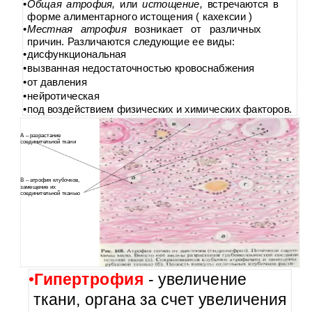
•
Общая атрофия,
или
истощение,
встречаются в
форме алиментарного истощения ( кахексии )
•
Местная атрофия
возникает от различных
причин. Различаются следующие ее виды:
•
дисфункциональная
•
вызванная недостаточностью кровоснабжения
•
от давления
•
нейротическая
•
под воздействием физических и химических факторов.
А – разрастание
соединительной ткани
В – атрофия клубочков,
замещение их
соединительной тканью
•
Гипертрофия
- увеличение
ткани, органа за счет увеличения