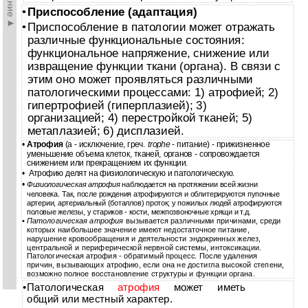
Приспособление (адаптация)
•
Приспособление в патологии может отражать
•
различные функциональные состояния:
функциональное напряжение, снижение или
извращение функции ткани (органа). В связи с
этим оно может проявляться различными
патологическими процессами: 1) атрофией; 2)
гипертрофией (гиперплазией); 3)
организацией; 4) перестройкой тканей; 5)
метаплазией; 6) дисплазией.
•
Атрофия
(а - исключение, греч.
trophe
- питание) - прижизненное
уменьшение объема клеток, тканей, органов - сопровождается
снижением или прекращением их функции.
•
Атрофию делят на физиологическую и патологическую.
•
Физиологическая атрофия
наблюдается на протяжении всей жизни
человека. Так, после рождения атрофируются и облитерируются пупочные
артерии, артериальный (боталлов) проток; у пожилых людей атрофируются
половые железы, у стариков - кости, межпозвоночные хрящи и т.д.
•
Патологическая атрофия
вызывается различными причинами, среди
которых наибольшее значение имеют недостаточное питание,
нарушение кровообращения и деятельности эндокринных желез,
центральной и периферической нервной системы, интоксикации.
Патологическая атрофия - обратимый процесс. После удаления
причин, вызывающих атрофию, если она не достигла высокой степени,
возможно полное восстановление структуры и функции органа.
•
Патологическая
атрофия
может иметь
общий или местный характер.