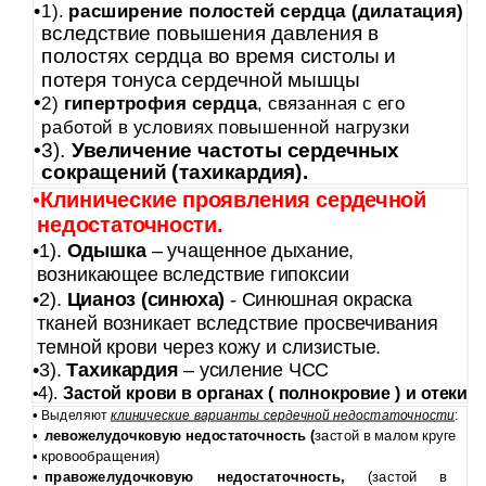
•
1).
расширение полостей сердца (дилатация)
вследствие повышения давления в
полостях сердца во время систолы и
потеря тонуса сердечной мышцы
•
2)
гипертрофия сердца
, связанная с его
работой в условиях повышенной нагрузки
•
3).
Увеличение частоты сердечных
сокращений (тахикардия).
•
Клинические проявления сердечной
недостаточности.
•1).
Одышка
– учащенное дыхание,
возникающее вследствие гипоксии
•2).
Цианоз (синюха)
- Синюшная окраска
тканей возникает вследствие просвечивания
темной крови через кожу и слизистые.
•3).
Тахикардия
– усиление ЧСС
•4).
Застой крови в органах ( полнокровие ) и отеки
•
Выделяют
клинические варианты сердечной недостаточности
:
•
левожелудочковую недостаточность (
застой в малом круге
•
кровообращения)
•
правожелудочковую недостаточность,
(застой в