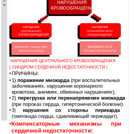
НАРУШЕНИЯ
КРОВООБРАЩЕНИЯ
НАРУШЕНИЯ
НАРУШЕНИЯ
ЦЕНТРАЛЬНОГО
ПЕРИФЕРИЧЕСКОГО
КРОВООБРАЩЕНИЯ
КРОВООБРАЩЕНИЯ
ВОЗНИКАЮТ ВСЛЕДСТВИЕ
ВОЗНИКАЮТ ИЗ-ЗА
ПАТОЛОГИИ СЕРДЦА
СОСУДИСТОЙ ПАТОЛОГИИ
НАРУШЕНИЯ ЦЕНТРАЛЬНОГО КРОВООБРАЩЕНИЯ
( СИНДРОМ СЕРДЕЧНОЙ НЕДОСТАТОЧНОСТИ )
•
ПРИЧИНЫ:
•
1)
поражение миокарда
(при воспалительных
заболеваниях, нарушении коронарного
кровотока, анемиях, обменных нарушениях).
•
2)
перегрузка или перенапряжение миокарда
(при пороках сердца, гипертонической болезни).
•
3)
нарушения со стороны перикарда
(тампонада сердца, сдавливающий перикардит).
•
Компенсаторные механизмы при
сердечной недостаточности: