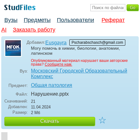
Вузы
Предметы
Пользователи
Реферат
AI
Заказать работу
Добавил:
Eusgayra
Pscharabschasch@gmail.com
Могу помочь в химии, биологии, анатомии,
латинском
Опубликованный материал нарушает ваши авторские
права?
Сообщите нам.
Московский Городской Образовательный
Вуз:
Комплекс
Общая патология
Предмет:
Нарушение
.pptx
Файл:
Скачиваний:
21
Добавлен:
11.04.2024
Размер:
2 Мб
☆
Скачать