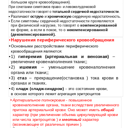
большом круге кровообращения).
При сочетании симптомов право- и левожелудочковой
недостаточности говорят о
тотальной сердечной недостаточности
.
•
Различают
острую
и
хроническую
сердечную недостаточность.
•
Если симптомы сердечной недостаточности проявляются
при физической нагрузке, то говорят о
компенсированной
ее форме, а если в покое, то о
некомпенсированной
(декомпенсированной).
•
Нарушения периферического кровообращения
•
Основными расстройствами периферического
кровообращения являются:
•
1)
гиперемия (артериальная и венозная)
–
увеличение кровенаполнения ткани;;
•
2)
ишемия
– уменьшение кровенаполнения
органа или ткани;;
•
3)
стаз
– прекращение(остановка ) тока крови в
органах и тканях.
•
4)
сладж
(сладж-синдром)
- это состояние крови,
в основе которого лежит агрегация эритроцитов
•
Артериальное полнокровие
- повышенное
кровенаполнение органа, ткани вследствие увеличенного
притока артериальной крови. Оно может иметь
общий
характер (при увеличении объема циркулирующей крови
или числа эритроцитов ) и
местный
характер
(возникающее от различных причин ).