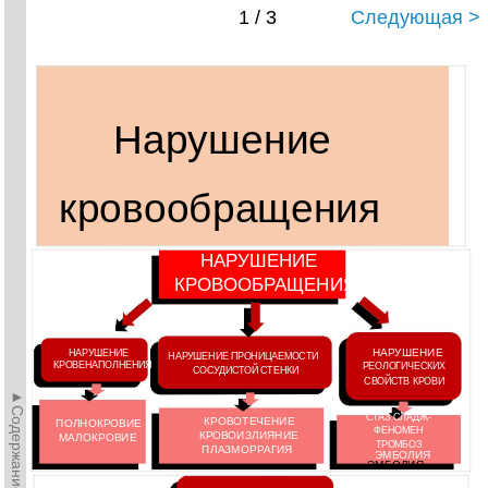
1 / 3
Следующая >
Нарушение
кровообращения
НАРУШЕНИЕ
КРОВООБРАЩЕНИЯ
НАРУШЕНИЕ
НАРУШЕНИЕ
НАРУШЕНИЕ ПРОНИЦАЕМОСТИ
КРОВЕНАПОЛНЕНИЯ
РЕОЛОГИЧЕСКИХ
СОСУДИСТОЙ СТЕНКИ
СВОЙСТВ КРОВИ
►Содержание►
СТАЗ СЛАДЖ-
КРОВОТЕЧЕНИЕ
ПОЛНОКРОВИЕ
ФЕНОМЕН
КРОВОИЗЛИЯНИЕ
МАЛОКРОВИЕ
ТРОМБОЗ
ПЛАЗМОРРАГИЯ
ЭМБОЛИЯ
ЭМБОЛИЯ