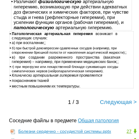
•
Различают
физиологическую
артериальную
гиперемию, возникающую при действии адекватных
доз физических и химических факторов, при чувстве
стыда и гнева (рефлекторные гиперемии), при
усилении функции органов (рабочая гиперемия), и
патологическую
артериальную гиперемию.
•
Патологическая артериальная гиперемия
возникает в
следующих случаях:
•
а) при воспалении;;
•
б) при быстрой декомпрессии сдавленных сосудов (например, при
опорожнении брюшной полости от накопления асцитической жидкости);;
•
в) при создании разреженного пространства (вакатная
гиперемия) – например, при применении медицинских банок;;
•
г) при перегрузке или лекарственной блокаде суживающих сосуды
симпатических нервов (нейропаралитическая гиперемия).
•
Клинически артериальная гиперемия проявляется
•
покраснением тканей
•
местным повышением их температуры.
1 / 3
Следующая >
Соседние файлы в предмете
Общая патология
Болезни сердечно - сосудистой системы.pptx
27