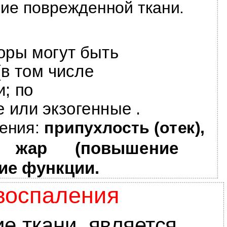
ние поврежденной ткани.
ры могут быть
в том числе
; по
 или экзогенные .
ления:
припухлость (отек),
), жар (повышение
ие функции.
воспаления
е ткани, является