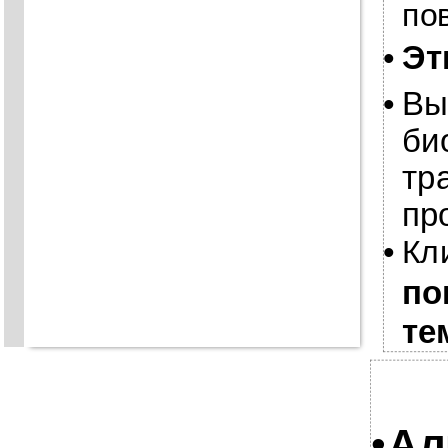
по
•
Эт
•
Вы
би
тр
пр
•
Кл
по
те
•
Ал