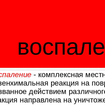
воспал
спаление
- комплексная мест
зенхимальная реакция на пов
званное действием различного
акция направлена на уничтож