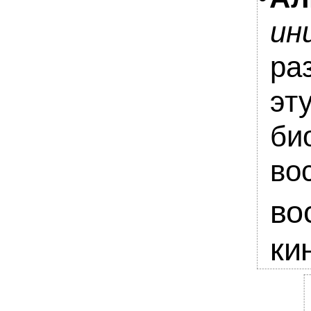
ин
ра
эт
би
во
в
ки