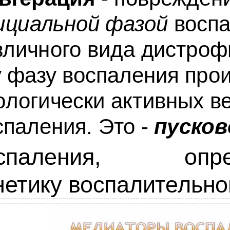
ициальной фазой
воспа
зличного вида дистроф
у фазу воспаления про
ологически активных в
спаления. Это -
пусков
оспаления, опре
нетику воспалительно