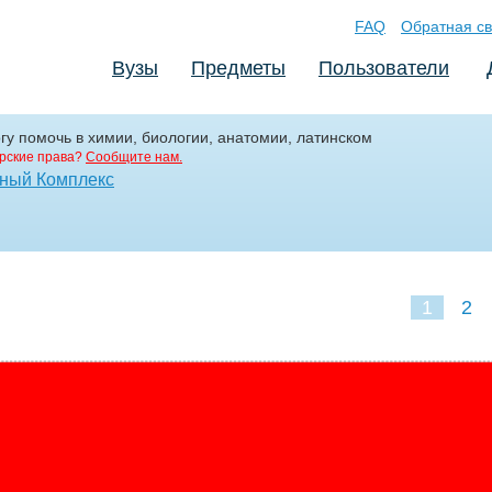
FAQ
Обратная св
Вузы
Предметы
Пользователи
гу помочь в химии, биологии, анатомии, латинском
рские права?
Сообщите нам.
ьный Комплекс
1
2