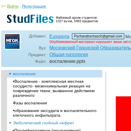
Войти
/
Регистрация
Файловый архив студентов.
1327 вузов, 5483 предметов.
Добавил:
Eusgayra
Pscharabschasch@gmail.com
Мо
Опубликованный материал нарушает ваши авто
Московский Городской Образовател
Вуз:
Общая патология
Предмет:
воспаление
.pptx
Файл:
•
воспаление
•Воспаление - комплексная местная
сосудисто- мезенхимальная реакция на
повреждение ткани, вызванное действием
различного
Фазы воспаления
•образование экссудата и воспалительного
клеточного инфильтрата.
•
Эмболический гнойный нефрит
•Пролиферативное (продуктивное)