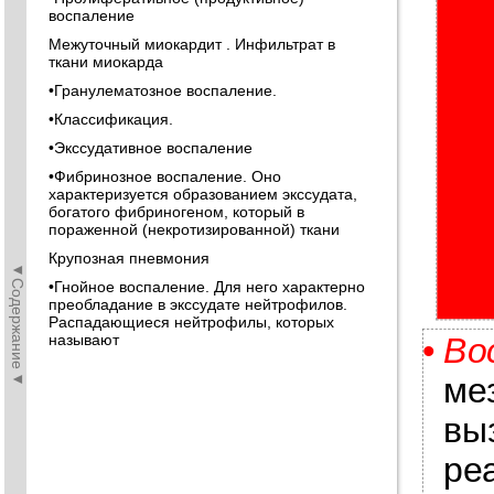
воспаление
Межуточный миокардит . Инфильтрат в
ткани миокарда
•Гранулематозное воспаление.
•Классификация.
•Экссудативное воспаление
•Фибринозное воспаление. Оно
характеризуется образованием экссудата,
богатого фибриногеном, который в
пораженной (некротизированной) ткани
Крупозная пневмония
◄Содержание◄
•Гнойное воспаление. Для него характерно
преобладание в экссудате нейтрофилов.
Распадающиеся нейтрофилы, которых
•
Во
называют
ме
вы
ре