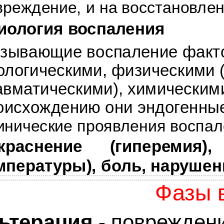
вреждение, и на восстановле
иология воспаления
зывающие воспаление факто
ологическими, физическими (
авматическими), химическими
оисхождению они эндогенные
инические проявления воспа
краснение (гиперемия
мпературы), боль, нарушен
Фазы 
ьтерация
- повреждени