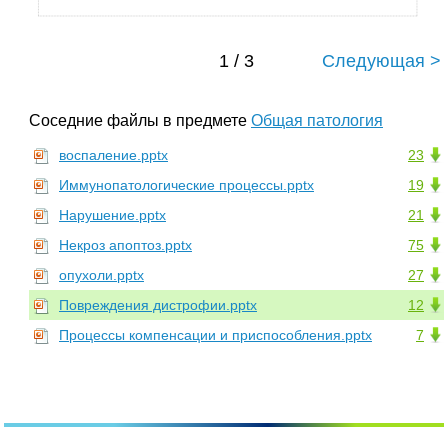
1 / 3
Следующая >
Соседние файлы в предмете
Общая патология
воспаление.pptx
23
Иммунопатологические процессы.pptx
19
Нарушение.pptx
21
Некроз апоптоз.pptx
75
опухоли.pptx
27
Повреждения дистрофии.pptx
12
Процессы компенсации и приспособления.pptx
7