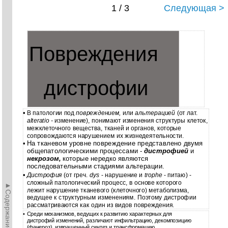
1 / 3
Следующая >
Повреждения
дистрофии
•
В патологии под
повреждением,
или
альтерацией
(от лат.
alteratio -
изменение), понимают изменения структуры клеток,
межклеточного вещества, тканей и органов, которые
сопровождаются нарушением их жизнедеятельности.
•
На тканевом уровне повреждение представлено двумя
общепатологическими процессами -
дистрофией
и
некрозом,
которые нередко являются
последовательными стадиями альтерации.
•
Дистрофия
(от греч.
dys
- нарушение и
trophe
- питаю) -
сложный патологический процесс, в основе которого
►Содержание►
лежит нарушение тканевого (клеточного) метаболизма,
ведущее к структурным изменениям. Поэтому дистрофии
рассматриваются как один из видов повреждения
.
•
Среди механизмов, ведущих к развитию характерных для
дистрофий изменений, различают инфильтрацию, декомпозицию
(фанероз), извращенный синтез и трансформацию.