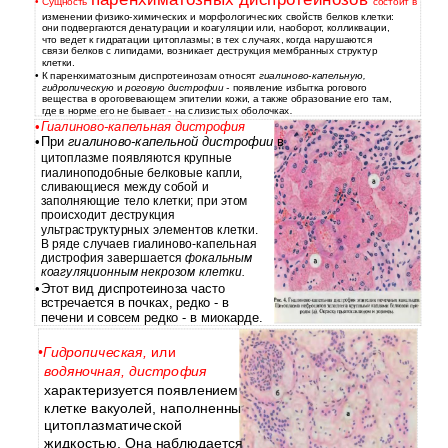
•
Сущность
состоит в
изменении физико-химических и морфологических свойств белков клетки:
они подвергаются денатурации и коагуляции или, наоборот, колликвации,
что ведет к гидратации цитоплазмы; в тех случаях, когда нарушаются
связи белков с липидами, возникает деструкция мембранных структур
клетки.
К паренхиматозным диспротеинозам относят
гиалиново-капельную,
•
гидропическую
и
роговую дистрофии -
появление избытка рогового
вещества в ороговевающем эпителии кожи, а также образование его там,
где в норме его не бывает - на слизистых оболочках
.
•
Гиалиново-капельная
дистрофия
•
При
гиалиново-капельной дистрофии
в
цитоплазме появляются крупные
гиалиноподобные белковые капли,
сливающиеся между собой и
заполняющие тело клетки; при этом
происходит деструкция
ультраструктурных элементов клетки.
В ряде случаев гиалиново-капельная
дистрофия завершается
фокальным
коагуляционным некрозом клетки.
•
Этот вид диспротеиноза часто
встречается в почках, редко - в
печени и совсем редко - в миокарде.
•
Гидропическая,
или
водяночная, дистрофия
характеризуется появлением
клетке вакуолей, наполненны
цитоплазматической
жидкостью. Она наблюдается