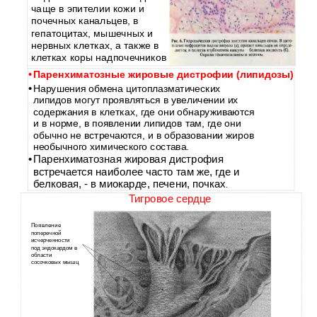
чаще в эпителии кожи и
почечных канальцев, в
гепатоцитах, мышечных и
нервных клетках, а также в
клетках коры надпочечников
•
Паренхиматозные жировые дистрофии (липидозы)
•
Нарушения обмена цитоплазматических
липидов могут проявляться в увеличении их
содержания в клетках, где они обнаруживаются
и в норме, в появлении липидов там, где они
обычно не встречаются, и в образовании жиров
необычного химического состава.
•
Паренхиматозная жировая дистрофия
встречается наиболее часто там же, где и
белковая, - в миокарде, печени, почках
.
Тигровое сердце
Появление
поперечной
исчерченности
под эндокардом в
области
сосочковых мышц