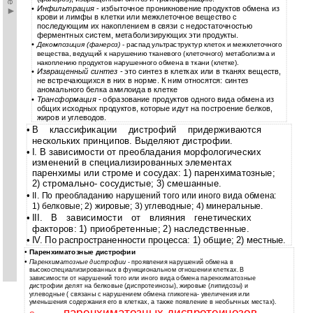
•
Инфильтрация
- избыточное проникновение продуктов обмена из
крови и лимфы в клетки или межклеточное вещество с
последующим их накоплением в связи с недостаточностью
ферментных систем, метаболизирующих эти продукты.
•
Декомпозиция (фанероз)
- распад ультраструктур клеток и межклеточного
вещества, ведущий к нарушению тканевого (клеточного) метаболизма и
накоплению продуктов нарушенного обмена в ткани (клетке).
•
Извращенный синтез
- это синтез в клетках или в тканях веществ,
не встречающихся в них в норме. К ним относятся: синтез
аномального белка амилоида в клетке
•
Трансформация
- образование продуктов одного вида обмена из
общих исходных продуктов, которые идут на построение белков,
жиров и углеводов.
•
В классификации дистрофий придерживаются
нескольких принципов. Выделяют дистрофии.
•
I. В зависимости от преобладания морфологических
изменений в специализированных элементах
паренхимы или строме и сосудах: 1) паренхиматозные;
2) стромально- сосудистые; 3) смешанные.
•
II. По преобладанию нарушений того или иного вида обмена:
1) белковые; 2) жировые; 3) углеводные; 4) минеральные.
•
III. В зависимости от влияния генетических
факторов: 1) приобретенные; 2) наследственные.
•
IV. По распространенности процесса: 1) общие; 2) местные.
Паренхиматозные дистрофии
•
•
Паренхиматозные дистрофии
- проявления нарушений обмена в
высокоспециализированных в функциональном отношении клетках. В
зависимости от нарушений того или иного вида обмена паренхиматозные
дистрофии делят на белковые (диспротеинозы), жировые (липидозы) и
углеводные ( связаны с нарушением обмена гликогена- увеличения или
уменьшения содержания его в клетках, а также появление в необычных местах).
паренхиматозных диспротеинозов