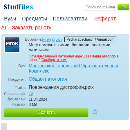
Вузы
Предметы
Пользователи
Реферат
AI
Заказать работу
Добавил:
Eusgayra
Pscharabschasch@gmail.com
Могу помочь в химии, биологии, анатомии,
латинском
Опубликованный материал нарушает ваши авторские
права?
Сообщите нам.
Московский Городской Образовательный
Вуз:
Комплекс
Общая патология
Предмет:
Повреждения дистрофии
.pptx
Файл:
Скачиваний:
12
Добавлен:
11.04.2024
Размер:
3 Мб
☆
Скачать