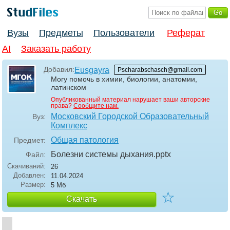
Вузы
Предметы
Пользователи
Реферат
AI
Заказать работу
Добавил:
Eusgayra
Pscharabschasch@gmail.com
Могу помочь в химии, биологии, анатомии,
латинском
Опубликованный материал нарушает ваши авторские
права?
Сообщите нам.
Московский Городской Образовательный
Вуз:
Комплекс
Общая патология
Предмет:
Болезни системы дыхания
.pptx
Файл:
Скачиваний:
26
Добавлен:
11.04.2024
Размер:
5 Мб
☆
Скачать