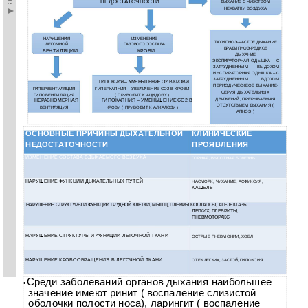
НЕДОСТАТОЧНОСТИ
ДЫХАНИЕ С ЧУВСТВОМ
НЕХВАТКИ ВОЗДУХА
НАРУШЕНИЯ
ИЗМЕНЕНИЕ
ТАХИПНОЭ-ЧАСТОЕ ДЫХАНИЕ
ЛЕГОЧНОЙ
ГАЗОВОГО СОСТАВА
БРАДИПНОЭ-РЕДКОЕ
ВЕНТИЛЯЦИИ
КРОВИ
ДЫХАНИЕ
ЭКСПИРАТОРНАЯ ОДЫШКА – С
ЗАТРУДНЕННЫМ ВЫДОХОМ
ИНСПИРАТОРНАЯ ОДЫШКА – С
ЗАТРУДНЕННЫМ ВДОХОМ
ГИПОКСИЯ – УМЕНЬШЕНИЕ О2 В КРОВИ
ПЕРИОДИЧЕСКЕОЕ ДЫХАНИЕ-
ГИПЕРКАПНИЯ – УВЕЛИЧЕНИЕ СО2 В КРОВИ
ГИПЕРВЕНТИЛЯЦИЯ
СЕРИЯ ДЫХАТЕЛЬНЫХ
ГИПОВЕНТИЛЯЦИЯ
( ПРИВОДИТ К АЦИДОЗУ )
ДВИЖЕНИЙ, ПРЕРЫВАЕМАЯ
НЕРАВНОМЕРНАЯ
ГИПОКАПНИЯ – УМЕНЬШЕНИЕ СО2 В
ОТСУТСТВИЕМ ДЫХАНИЯ (
ВЕНТИЛЯЦИЯ
КРОВИ ( ПРИВОДИТ К АЛКАЛОЗУ )
АПНОЭ )
ОСНОВНЫЕ ПРИЧИНЫ ДЫХАТЕЛЬНОЙ
КЛИНИЧЕСКИЕ
НЕДОСТАТОЧНОСТИ
ПРОЯВЛЕНИЯ
ИЗМЕНЕНИЕ СОСТАВА ВДЫХАЕМОГО ВОЗДУХА
ГОРНАЯ, ВЫСОТНАЯ БОЛЕЗНЬ
НАРУШЕНИЕ ФУНКЦИИ ДЫХАТЕЛЬНЫХ ПУТЕЙ
НАСМОРК, ЧИХАНИЕ, АСФИКСИЯ,
КАШЕЛЬ
НАРУШЕНИЕ СТРУКТУРЫ И ФУНКЦИИ ГРУДНОЙ КЛЕТКИ, МЫШЦ, ПЛЕВРЫ КОЛЛАПСЫ, АТЕЛЕКТАЗЫ
ЛЕГКИХ, ПЛЕВРИТЫ,
ПНЕВМОТОРАКС
НАРУШЕНИЕ СТРУКТУРЫ И ФУНКЦИИ ЛЕГОЧНОЙ ТКАНИ
ОСТРЫЕ ПНЕВМОНИИ, ХОБЛ
НАРУШЕНИЕ КРОВООБРАЩЕНИЯ В ЛЕГОЧНОЙ ТКАНИ
ОТЕК ЛЕГКИХ, ЗАСТОЙ, ГИПОКСИЯ
Среди заболеваний органов дыхания наибольшее
•
значение имеют ринит ( воспаление слизистой
оболочки полости носа), ларингит ( воспаление