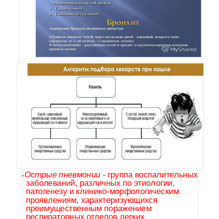
Острые пневмонии
- группа воспалительных
•
заболеваний, различных по этиологии,
патогенезу и
клинико-морфологическим
проявлениям, характеризующихся
преимущественным поражением
респираторных отделов легких.