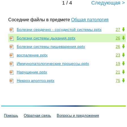
1 / 4
Следующая >
Соседние файлы в предмете
Общая патология
Болезни сердечно - сосудистой системы.pptx
27
Болезни системы дыхания.pptx
26
Болезни системы пищеварения.pptx
26
воспаление.pptx
23
Иммунопатологические процессы.pptx
19
Нарушение.pptx
21
Некроз апоптоз.pptx
75
Помощь
Обратная связь
Вопросы и предложения