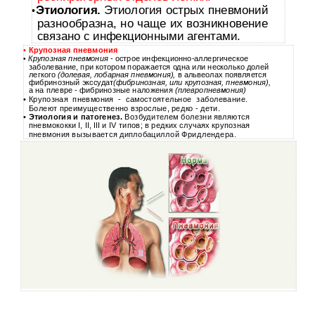
Этиология.
Этиология острых пневмоний
•
разнообразна, но чаще их возникновение
связано с инфекционными агентами.
•
Крупозная пневмония
Крупозная пневмония
- острое инфекционно-аллергическое
•
заболевание, при котором поражается одна или несколько долей
легкого
(долевая, лобарная пневмония),
в альвеолах появляется
фибринозный экссудат
(фибринозная, или крупозная, пневмония),
а на плевре - фибринозные наложения
(плевропневмония)
•
Крупозная пневмония - самостоятельное заболевание.
Болеют преимущественно взрослые, редко - дети.
•
Этиология и патогенез.
Возбудителем болезни являются
пневмококки I, II, III и IV типов; в редких случаях крупозная
пневмония вызывается диплобациллой Фридлендера.