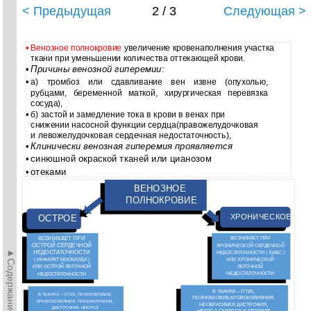
< Предыдущая
2 / 3
Следующая >
•
Венозное полнокровие
увеличение кровенаполнения участка
ткани при уменьшении количества оттекающей крови.
•
Причины венозной гиперемии
:
•
а) тромбоз или сдавливание вен извне (опухолью,
рубцами, беременной маткой, хирургическая перевязка
сосуда),
•
б) застой и замедление тока в крови в венах при
снижении насосной функции сердца(правожелудочковая
и левожелудочковая сердечная недостаточность),
•
Клинически венозная гиперемия проявляется
•
синюшной окраской тканей или цианозом
•
отеками
ВЕНОЗНОЕ
ПОЛНОКРОВИЕ
ХРОНИЧЕСКОЕ
ОСТРОЕ
ВОЗНИКАЕТ ПРИ
ВОЗНИКАЕТ ПРИ
ОСТРОЙ СЕРДЕЧНОЙ
ХРОНИЧЕСКОЙ СЕРДЕЧНОЙ
►Содержание►
НЕДОСТАТОЧНОСТИ
НЕДОСТАТОЧНОСТИ ( ХИБС )
( ИНФАРКТ МИОКАРДА )
ИЛИ ХРОНИЧЕСКОЙ
ИЛИ ОСТРОЙ ЛЕГОЧНОЙ
ЛЕГОЧНОЙ
НЕДОСТАТОЧНОСТИ
НЕДОСТАТОЧНОСТИ
В ТКАНЯХ – ОТЕК,
В ТКАНЯХ – ОТЕК, ПОЛНОКРОВИЕ,
ПОЛНОКРОВИЕ,КРОВОИЗЛИЯНИЯ,
КРОВОИЗЛИЯНИЯ, ПЛАЗМОРРАГИЯ,
НЕОБРАТИМАЯ ДИСТРОФИЯ,
ДИСТРОФИЯ, НЕКРОЗ