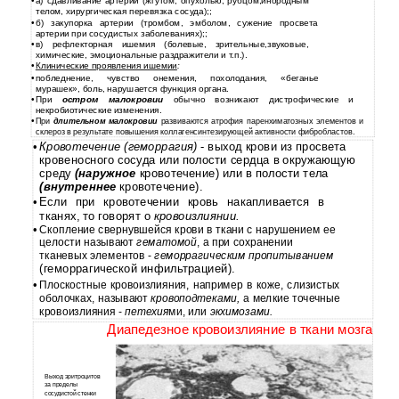
а) сдавливание артерии (жгутом, опухолью, рубцом,инородным
•
телом, хирургическая перевязка сосуда);;
б) закупорка артерии (тромбом, эмболом, сужение просвета
•
артерии при сосудистых заболеваниях);;
в) рефлекторная ишемия (болевые, зрительные,звуковые,
•
химические, эмоциональные раздражители и т.п.).
Клинические проявления ишемии
:
•
побледнение, чувство онемения, похолодания, «беганье
•
мурашек», боль, нарушается функция органа.
При
остром малокровии
обычно возникают дистрофические и
•
некробиотические изменения.
•
При
длительном малокровии
развиваются атрофия паренхиматозных элементов и
склероз в результате повышения коллагенсинтезирующей активности фибробластов.
•
Кровотечение (геморрагия)
- выход крови из просвета
кровеносного сосуда или полости сердца в окружающую
среду
(наружное
кровотечение) или в полости тела
(внутреннее
кровотечение).
•
Если при кровотечении кровь накапливается в
тканях, то говорят о
кровоизлиянии.
•
Скопление свернувшейся крови в ткани с нарушением ее
целости называют
гематомой
, а при сохранении
тканевых элементов -
геморрагическим пропитыванием
(геморрагической инфильтрацией).
•
Плоскостные кровоизлияния, например в коже, слизистых
оболочках, называют
кровоподтеками,
а мелкие точечные
кровоизлияния -
петехия
ми, или
экхимозами.
Диапедезное кровоизлияние в ткани мозга
Выход эритроцитов
за пределы
сосудистой стенки