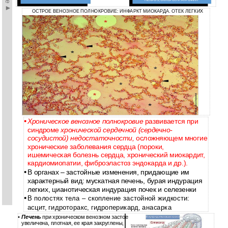
НЕКРОЗ, СКЛЕРОЗ И АТРОФИЯ
ОСТРОЕ ВЕНОЗНОЕ ПОЛНОКРОВИЕ: ИНФАРКТ МИОКАРДА. ОТЕК ЛЕГКИХ
•
Хроническое венозное полнокровие
развивается при
синдроме
хронической сердечной (сердечно-
сосудистой) недостаточности,
осложняющем многие
хронические заболевания сердца (пороки,
ишемическая болезнь сердца, хронический миокардит,
кардиомиопатии, фиброэластоз эндокарда и др.).
•
В органах – застойные изменения, придающие им
характерный вид: мускатная печень, бурая индурация
легких, цианотическая индурация почек и селезенки
•
В полостях тела – скопление застойной жидкости:
асцит, гидроторакс, гидроперикард, анасарка
•
Печень
при хроническом венозном застое
увеличена, плотная, ее края закруглены,