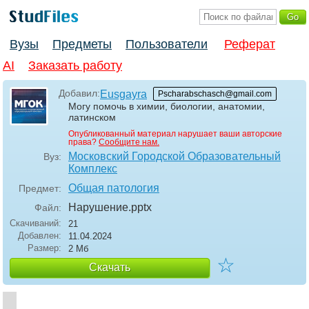
Вузы
Предметы
Пользователи
Реферат
AI
Заказать работу
Добавил:
Eusgayra
Pscharabschasch@gmail.com
Могу помочь в химии, биологии, анатомии,
латинском
Опубликованный материал нарушает ваши авторские
права?
Сообщите нам.
Московский Городской Образовательный
Вуз:
Комплекс
Общая патология
Предмет:
Нарушение
.pptx
Файл:
Скачиваний:
21
Добавлен:
11.04.2024
Размер:
2 Мб
☆
Скачать