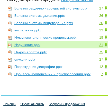
Болезни сердечно - сосудистой системы.pptx
27
Болезни системы дыхания.pptx
26
Болезни системы пищеварения.pptx
26
воспаление.pptx
23
Иммунопатологические процессы.pptx
19
Нарушение.pptx
21
Некроз апоптоз.pptx
75
опухоли.pptx
27
Повреждения дистрофии.pptx
12
Процессы компенсации и приспособления.pptx
7
Помощь
Обратная связь
Вопросы и предложения