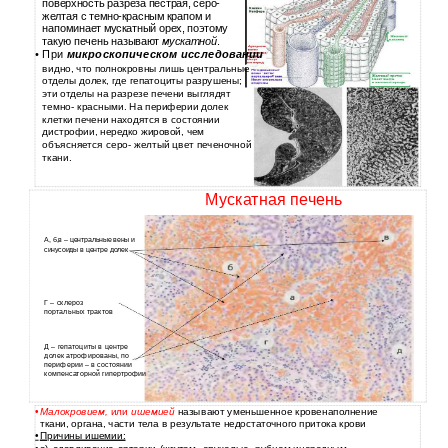
поверхность разреза пестрая, серо-
желтая с темно-красным крапом и
напоминает мускатный орех, поэтому
такую печень называют
мускатной
.
•
При
микроскопическом исследовании
видно, что полнокровны лишь центральные
отделы долек, где гепатоциты разрушены;
эти отделы на разрезе печени выглядят
темно- красными. На периферии долек
клетки печени находятся в состоянии
дистрофии, нередко жировой, чем
объясняется серо- желтый цвет печеночной
ткани.
Мускатная печень
А, б,в – центральные вены и
синусоиды в центре долек
Г – склероз
портальных трактов
Д – гепатоциты в центре
долек атрофированы, по
периферии – в состоянии
компенсаторной гипертрофии
Малокровием,
или
ишемией
называют уменьшенное кровенаполнение
•
ткани, органа, части тела в результате недостаточного притока крови
Причины ишемии:
•