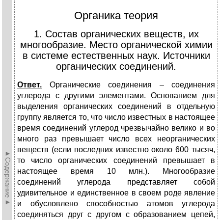
Органика теория
1. Состав органических веществ, их
многообразие. Место органической химии
в системе естественных наук. Источники
органических соединений.
Ответ.
Органические соединения – соединения
углерода с другими элементами. Основанием для
выделения органических соединений в отдельную
группу является то, что число известных в настоящее
время соединений углерод чрезвычайно велико и во
много раз превышает число всех неорганических
веществ (если последних известно около 600 тысяч,
►Содержание►
то число органических соединений превышает в
настоящее время 10 млн.). Многообразие
соединений углерода представляет собой
удивительное и единственное в своем роде явление
и обусловлено способностью атомов углерода
соединяться друг с другом с образованием цепей,