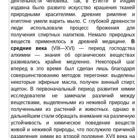
деятельности человека. так, в Египте и Индии
издавна было развито искусство крашения тканей
природными красителями. древние римляне и
египтяне умели варить мыло. С глубокой древности
люди использовали процесс брожения для
получения спиртных напитков. Немало природных
веществ применялось в древней медицине.
В
средние
века
(VIII—XVI) — период господства
алхимии — знания об органических веществах
развивались крайне медленно. Некоторый шаг
вперед в это время был сделан лишь благодаря
совершенствованию методов перегонки: выделены
некоторые эфирные масла, получен винный спирт,
ацетон. В первоначальный период развития химии
исследователи не замечали различий между
веществами, выделенными из неживой природы и
полученными из растений и животных. однако в
дальнейшем стали обращать внимание на различную
устойчивость и химическое поведение веществ
живой и неживой природы, что послужило причиной
разделения химии во второй половине XVII века на