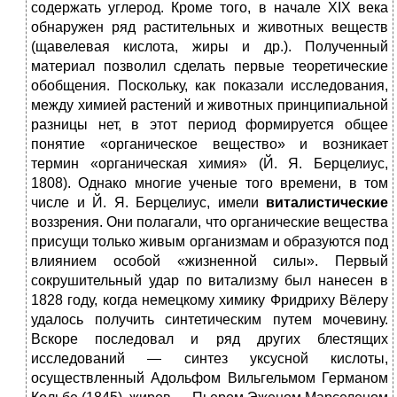
содержать углерод. Кроме того, в начале XIX века
обнаружен ряд растительных и животных веществ
(щавелевая кислота, жиры и др.). Полученный
материал позволил сделать первые теоретические
обобщения. Поскольку, как показали исследования,
между химией растений и животных принципиальной
разницы нет, в этот период формируется общее
понятие «органическое вещество» и возникает
термин «органическая химия» (Й. Я. Берцелиус,
1808). Однако многие ученые того времени, в том
числе и Й. Я. Берцелиус, имели
виталистические
воззрения. Они полагали, что органические вещества
присущи только живым организмам и образуются под
влиянием особой «жизненной силы». Первый
сокрушительный удар по витализму был нанесен в
1828 году, когда немецкому химику Фридриху Вёлеру
удалось получить синтетическим путем мочевину.
Вскоре последовал и ряд других блестящих
исследований — синтез уксусной кислоты,
осуществленный Адольфом Вильгельмом Германом