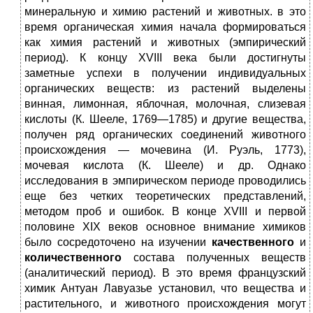
минеральную и химию растений и животных. в это
время органическая химия начала формироваться
как химия растений и животных (эмпирический
период). К концу XVIII века были достигнуты
заметные успехи в получении индивидуальных
органических веществ: из растений выделены
винная, лимонная, яблочная, молочная, слизевая
кислоты (К. Шееле, 1769—1785) и другие вещества,
получен ряд органических соединений животного
происхождения — мочевина (И. Руэль, 1773),
мочевая кислота (К. Шееле) и др. Однако
исследования в эмпирическом периоде проводились
еще без четких теоретических представлений,
методом проб и ошибок. В конце XVIII и первой
половине XIX веков основное внимание химиков
было сосредоточено на изучении
качественного
и
количественного
состава полученных веществ
(аналитический период). В это время французский
химик Антуан Лавуазье установил, что вещества и
растительного, и животного происхождения могут