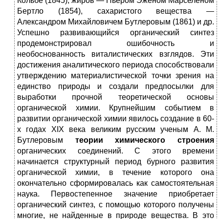
Кольбе (1845), жиров — Пьером Эженом Марселеном
Бертло (1854), сахаристого вещества —
Александром Михайловичем Бутлеровым (1861) и др.
Успешно развивающийся органический синтез
продемонстрировал ошибочность и
необоснованность виталистических взглядов. Эти
достижения аналитического периода способствовали
утверждению материалистической точки зрения на
единство природы и создали предпосылки для
выработки прочной теоретической основы
органической химии. Крупнейшим событием в
развитии органической химии явилось создание в 60-
х годах XIX века великим русским ученым А. М.
Бутлеровым
теории
химического
строения
органических соединений. С этого времени
начинается структурный период бурного развития
органической химии, в течение которого она
окончательно сформировалась как самостоятельная
наука. Первостепенное значение приобретает
органический синтез, с помощью которого получены
многие, не найденные в природе вещества. В это