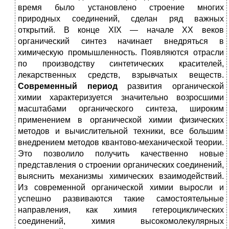
время было установлено строение многих
природных соединений, сделан ряд важных
открытий. В конце XIX — начале XX веков
органический синтез начинает внедряться в
химическую промышленность. Появляются отрасли
по производству синтетических красителей,
лекарственных средств, взрывчатых веществ.
Современный
период
развития органической
химии характеризуется значительно возросшими
масштабами органического синтеза, широким
применением в органической химии физических
методов и вычислительной техники, все большим
внедрением методов квантово-механической теории.
Это позволило получить качественно новые
представления о строении органических соединений,
выяснить механизмы химических взаимодействий.
Из современной органической химии выросли и
успешно развиваются такие самостоятельные
направления, как химия гетероциклических
соединений, химия высокомолекулярных