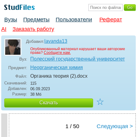
Вузы
Предметы
Пользователи
Реферат
AI
Заказать работу
lavanda13
Добавил:
Опубликованный материал нарушает ваши авторские
права?
Сообщите нам.
Полесский государственный университет
Вуз:
Неорганическая химия
Предмет:
Органика теория (2)
.docx
Файл:
Скачиваний:
115
Добавлен:
06.09.2023
Размер:
38 Мб
☆
Скачать
1 / 50
Следующая >