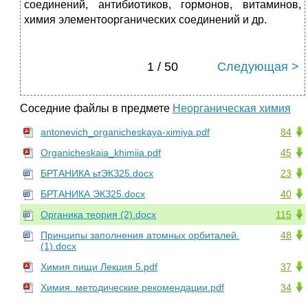
соединений, антибиотиков, гормонов, витаминов,
химия элементоорганических соединений и др.
1 / 50
Следующая >
Соседние файлы в предмете
Неорганическая химия
antonevich_organicheskaya-ximiya.pdf
84
Organicheskaia_khimiia.pdf
45
БРТАНИКА ьтЭКЗ25.docx
23
БРТАНИКА ЭКЗ25.docx
40
Органика теория (2).docx
115
Принципы заполнения атомных орбиталей.
48
(1).docx
Химия пищи Лекция 5.pdf
37
Химия. методические рекомендации.pdf
34