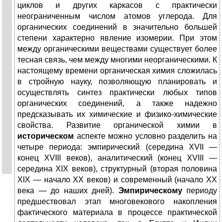
циклов и других каркасов с практически
неограниченным числом атомов углерода. Для
органических соединений в значительно большей
степени характерно явление изомерии. При этом
между органическими веществами существует более
тесная связь, чем между многими неорганическими. К
настоящему времени органическая химия сложилась
в стройную науку, позволяющую планировать и
осуществлять синтез практически любых типов
органических соединений, а также надежно
предсказывать их химические и физико-химические
свойства. Развитие органической химии в
историческом
аспекте можно условно разделить на
четыре периода: эмпирический (середина XVII —
конец XVIII веков), аналитический (конец XVIII —
середина XIX веков), структурный (вторая половина
XIX — начало XX веков) и современный (начало XX
века — до наших дней).
Эмпирическому
периоду
предшествовал этап многовекового накопления
фактического материала в процессе практической