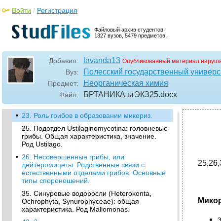
Войти
/
Регистрация
Файловый архив студентов.
1327 вузов, 5479 предметов.
lavanda13
Добавил:
Опубликованный материал наруша
Полесский государственный универс
Вуз:
Неорганическая химия
Предмет:
БРТАНИКА ьтЭКЗ25
.docx
Файл:
•
23. Роль грибов в образовании микориз.
25. Подотдел Ustilaginomycotina: головневые
грибы. Общая характеристика, значение.
Род Ustilago.
•
26. Несовершенные грибы, или
25,26,
дейтеромицеты. Родственные связи с
естественными отделами грибов. Основные
типы спороношений.
35. Синуровые водоросли (Heterokonta,
Мико
Ochrophyta, Synurophyceae): общая
характеристика. Род Mallomonas.