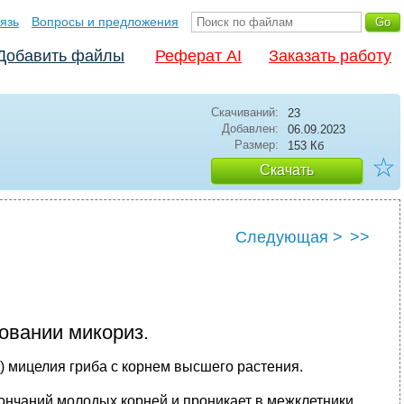
язь
Вопросы и предложения
Добавить файлы
Реферат AI
Заказать работу
Скачиваний:
23
Добавлен:
06.09.2023
Размер:
153 Кб
☆
Скачать
Следующая >
>>
зовании микориз.
) мицелия гриба с корнем высшего растения.
кончаний молодых корней и проникает в межклетники