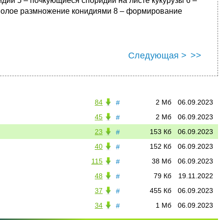
идии 5 – почкующиеся споридии на листе кукурузы 6 –
сполое размножение конидиями 8 – формирование
Следующая >
>>
84
2 Мб
06.09.2023
#
45
2 Мб
06.09.2023
#
23
153 Кб
06.09.2023
#
40
152 Кб
06.09.2023
#
115
38 Мб
06.09.2023
#
48
79 Кб
19.11.2022
#
37
455 Кб
06.09.2023
#
34
1 Мб
06.09.2023
#