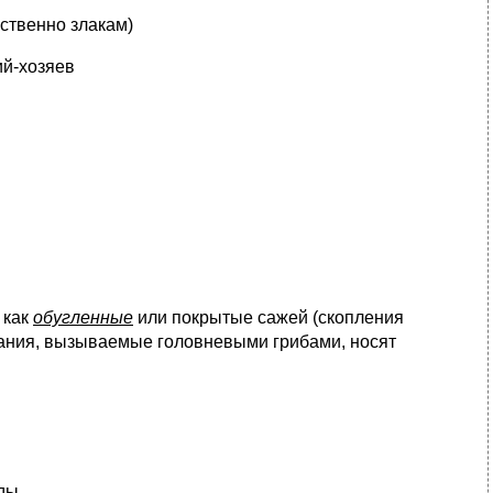
ственно злакам)
ий-хозяев
 как
обугленные
или покрытые сажей (скопления
вания, вызываемые головневыми грибами, носят
оды