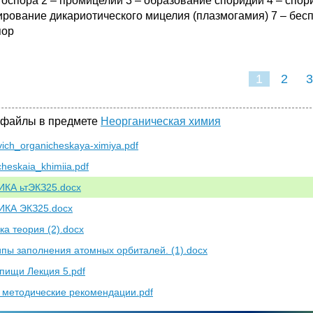
стоспора 2 – промицелий 3 – образование споридий 4 – спор
рование дикариотического мицелия (плазмогамия) 7 – бе
пор
1
2
3
 файлы в предмете
Неорганическая химия
ich_organicheskaya-ximiya.pdf
heskaia_khimiia.pdf
КА ьтЭКЗ25.docx
КА ЭКЗ25.docx
ка теория (2).docx
пы заполнения атомных орбиталей. (1).docx
пищи Лекция 5.pdf
 методические рекомендации.pdf