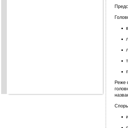
Предс
Голов
Реже 
голов
назва
Споры