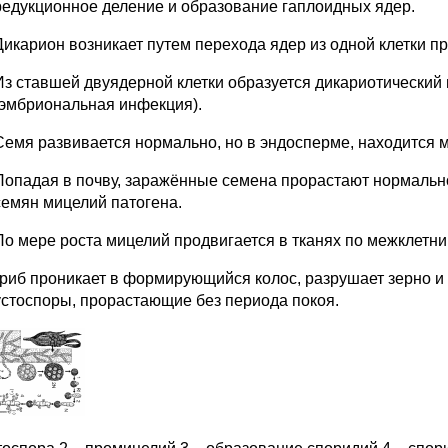
редукционное деление и образование гаплоидных ядер.
Дикарион возникает путем перехода ядер из одной клетки п
Из ставшей двуядерной клетки образуется дикариотический
(эмбриональная инфекция).
Семя развивается нормально, но в эндосперме, находится м
Попадая в почву, заражённые семена прорастают нормально
семян мицелий патогена.
По мере роста мицелий продвигается в тканях по межклетник
гриб проникает в формирующийся колос, разрушает зерно и 
устоспоры, прорастающие без периода покоя.