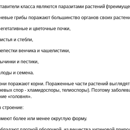
тавители класса являются паразитами растений
(
преимуще
невые грибы поражают большинство органов своих растен
вегетативные и цветочные почки,
листья и стебли,
лепестки венчика и чашелистики,
тычинки и пестики,
плоды и семена.
они поражают корни. Пораженные части растений выглядят
невых спор - хламидоспоры, телиоспоры). Поэтому заболе
ние «головня».
 строение:
имеют более или менее округлую форму.
обладают плотной оболочкой, из вещества хитиновой прир