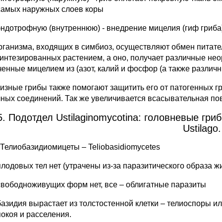
самых наружных слоев коры
эндотрофную (внутреннюю) - внедрение мицелия (гиф гриба)
рганизма, входящих в симбиоз, осуществляют обмен питате
интезированных растением, а оно, получает различные не
ченные мицелием из (азот, калий и фосфор (а также различ
изные грибы также помогают защитить его от патогенных г
чных соединений. Так же увеличивается всасывательная по
5. Подотдел Ustilaginomycotina: головневые гри
Ustilago.
 Телиобазидиомицеты – Teliobasidiomycetes
плодовых тел нет (утрачены из-за паразитического образа ж
свободноживущих форм нет, все – облигатные паразиты
базидия вырастает из толстостенной клетки – телиоспоры и
покоя и расселения.