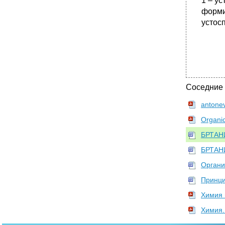
1 – у
форми
устос
Соседние
antonev
Organic
БРТАНИ
БРТАНИ
Органи
Принци
Химия 
Химия.