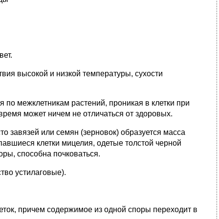
вет.
твия высокой и низкой температуры, сухости
 по межклетникам растений, проникая в клетки при
время может ничем не отличаться от здоровых.
о завязей или семян (зерновок) образуется масса
павшиеся клетки мицелия, одетые толстой черной
оры, способнa почковаться.
тво устилаговые).
еток, причем содержимое из одной споры переходит в