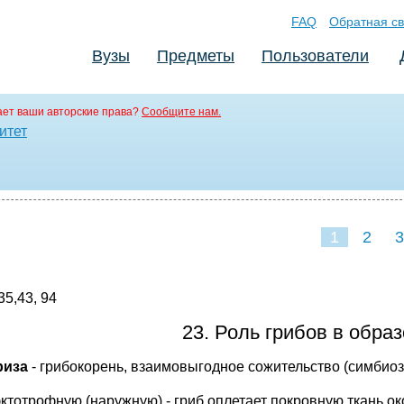
FAQ
Обратная св
Вузы
Предметы
Пользователи
ет ваши авторские права?
Сообщите нам.
итет
1
2
3
35,43, 94
23. Роль грибов в обра
риза
- грибокорень, взаимовыгодное сожительство (симбиоз
эктотрофную (наружную) - гриб оплетает покровную ткань о