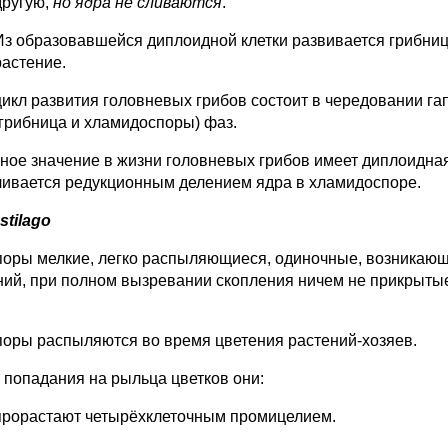
другую,
но
ядра не сливаются
.
Из образовавшейся диплоидной клетки развивается грибниц
растение.
цикл развития головневых грибов состоит в чередовании га
(грибница и хламидоспоры) фаз.
ное значение в жизни головневых грибов имеет диплоидная
чивается редукционным делением ядра в хламидоспоре.
stilago
поры мелкие, легко распыляющиеся, одиночные, возникающ
ний, при полном вызревании скопления ничем не прикрыт
поры распыляются во время цветения растений-хозяев.
 попадания на рыльца цветков они:
прорастают четырёхклеточным промицелием.