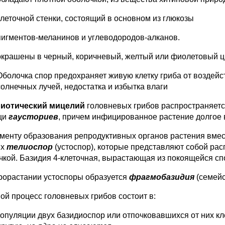
клеточной стенки, состоящий в основном из глюкозы
пигментов-меланинов и углеводородов-алканов.
окрашены в черный, коричневый, желтый или фиолетовый ц
Оболочка спор предохраняет живую клетку гриба от воздейс
солнечных лучей, недостатка и избытка влаги
иотический мицелий
головневых грибов распространяется
щи
гаусториев
, причем инфицированное растение долгое 
оменту образования репродуктивных органов растения вмест
ых
телиоспор
(устоспор), которые представляют собой рас
чкой. Базидия 4-клеточная, вырастающая из покоящейся сп
рорастании устоспоры образуется
фрагмобазидия
(семейс
ой процесс головневых грибов состоит в:
копуляции двух базидиоспор или отпочковавшихся от них кл