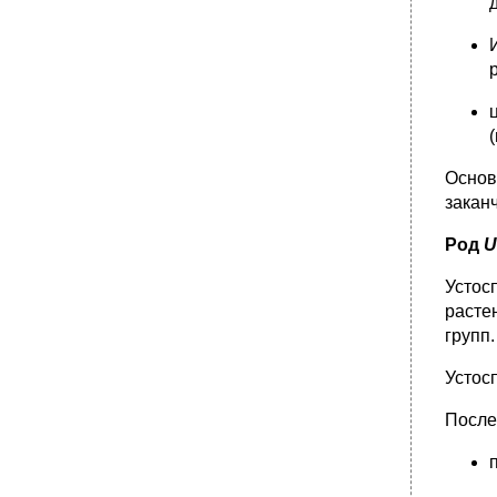
Основ
закан
Род
U
Устос
расте
групп.
Устос
После