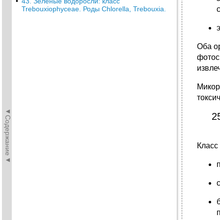
•
43. Зеленые водоросли: класс
Trebouxiophyceae. Роды Chlorella, Trebouxia.
Оба о
фотос
извле
Микор
токси
◄Содержание◄
2
Класс