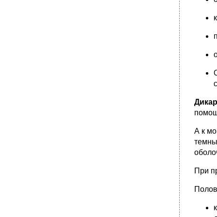
Дикар
помо
А к м
темн
оболо
При п
Полов