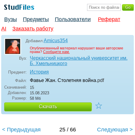
Вузы
Предметы
Пользователи
Реферат
AI
Заказать работу
Amicus354
Добавил:
Опубликованный материал нарушает ваши авторские
права?
Сообщите нам.
Черкасский национальный университет им.
Вуз:
Б. Хмельницкого
История
Предмет:
Фавье Жан. Столетняя война
.pdf
Файл:
Скачиваний:
15
Добавлен:
15.08.2023
Размер:
58 Мб
☆
Скачать
< Предыдущая
25 / 66
Следующая >