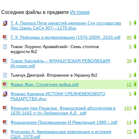
Соседние файлы в предмете
История
Т. 4. Период Пяти династий империя Сун государства
9
Ляо Цзинь СиСя 907—1279.djvu
Т. 9. Реформы и модернизация (1976-2009). 2016.pdf
40
Томас Лоуренс Аравийский– Семь столпов
5
мудрости.fb2
Томас Карлейль – ФРАНЦУЗСКАЯ РЕВОЛЮЦИЯ
39
История.pdf
Тымчук Дмитрий. Вторжение в Украину.fb2
3
Фавье Жан. Столетняя война.pdf
15
Франко Кардини ИСТОКИ СРЕДНЕВЕКОВОГО
5
РЫЦАРСТВА.djvu
Франция при Ришелье. Французский абсолютизм в
163
1630-1642 гг by Люблинская А.Д. .pdf
Французское Просвещение И Революция 1989 г..pdf
14
Фурсенко А. Американская революция и история
72
США. 1978.pdf