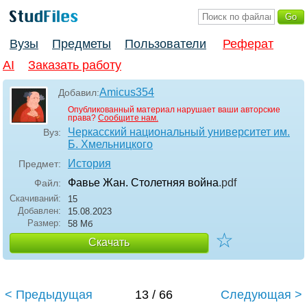
Вузы
Предметы
Пользователи
Реферат
AI
Заказать работу
Amicus354
Добавил:
Опубликованный материал нарушает ваши авторские
права?
Сообщите нам.
Черкасский национальный университет им.
Вуз:
Б. Хмельницкого
История
Предмет:
Фавье Жан. Столетняя война
.pdf
Файл:
Скачиваний:
15
Добавлен:
15.08.2023
Размер:
58 Мб
☆
Скачать
< Предыдущая
13 / 66
Следующая >