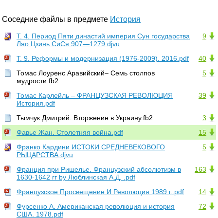
Соседние файлы в предмете
История
Т. 4. Период Пяти династий империя Сун государства
9
Ляо Цзинь СиСя 907—1279.djvu
Т. 9. Реформы и модернизация (1976-2009). 2016.pdf
40
Томас Лоуренс Аравийский– Семь столпов
5
мудрости.fb2
Томас Карлейль – ФРАНЦУЗСКАЯ РЕВОЛЮЦИЯ
39
История.pdf
Тымчук Дмитрий. Вторжение в Украину.fb2
3
Фавье Жан. Столетняя война.pdf
15
Франко Кардини ИСТОКИ СРЕДНЕВЕКОВОГО
5
РЫЦАРСТВА.djvu
Франция при Ришелье. Французский абсолютизм в
163
1630-1642 гг by Люблинская А.Д. .pdf
Французское Просвещение И Революция 1989 г..pdf
14
Фурсенко А. Американская революция и история
72
США. 1978.pdf