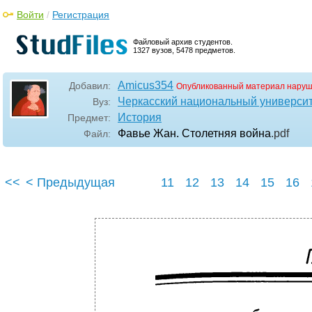
Войти
/
Регистрация
Файловый архив студентов.
1327 вузов, 5478 предметов.
Amicus354
Добавил:
Опубликованный материал наруш
Черкасский национальный университ
Вуз:
История
Предмет:
Фавье Жан. Столетняя война
.pdf
Файл:
<<
< Предыдущая
11
12
13
14
15
16