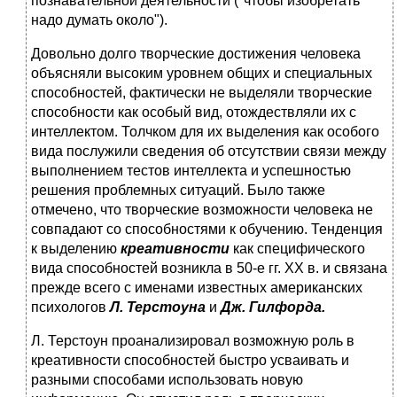
познавательной деятельности ("чтобы изобретать
надо думать около").
Довольно долго творческие достижения человека
объясняли высоким уровнем общих и специальных
способностей, фактически не выделяли творческие
способности как особый вид, отождествляли их с
интеллектом. Толчком для их выделения как особого
вида послужили сведения об отсутствии связи между
выполнением тестов интеллекта и успешностью
решения проблемных ситуаций. Было также
отмечено, что творческие возможности человека не
совпадают со способностями к обучению. Тенденция
к выделению
креативности
как специфического
вида способностей возникла в 50-е гг. XX в. и связана
прежде всего с именами известных американских
психологов
Л. Терстоуна
и
Дж. Гилфорда.
Л. Терстоун проанализировал возможную роль в
креативности способностей быстро усваивать и
разными способами использовать новую