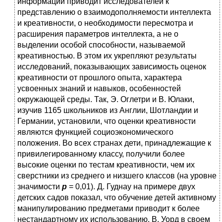
информации приводит исследователей к
представлению о взаимодополняемости интеллекта
и креативности, о необходимости пересмотра и
расширения параметров интеллекта, а не о
выделении особой способности, называемой
креативностью. В этом их укрепляют результаты
исследований, показывающих зависимость оценок
креативности от прошлого опыта, характера
усвоенных знаний и навыков, особенностей
окружающей среды. Так, Э. Оглетри и В. Юлаки,
изучив 1165 школьников из Англии, Шотландии и
Германии, установили, что оценки креативности
являются функцией социоэкономического
положения. Во всех странах дети, принадлежащие к
привилегированному классу, получили более
высокие оценки по тестам креативности, чем их
сверстники из среднего и низшего классов (на уровне
значимости
р
= 0,01). Д. Гуднау на примере двух
детских садов показал, что обучение детей активному
манипулированию предметами приводит к более
нестандартному их использованию. В. Уорд в своем