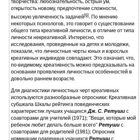
творчества: любознательность, острый ум,
открытость новому, предпочтение сложности,
[6]
высокую увлеченность задачей
. По мнению
некоторых психологов, это говорит о существовании
общего типа креативной личности, в отличие от типа
личности некреативной. Интересно, что
исследования, проведенные на детях и молодежи,
показали, что личностные черты юных и взрослых
креативных индивидов совпадают. Это означает, что,
по-видимому, креативность можно предсказывать на
основании проявления личностных особенностей в
довольно раннем возрасте.
Для диагностики личностных черт креативных
используются разнообразные опросники: Креативная
субшкала Шкалы рейтинга поведенческих
характеристик лучших учащихся
Дж. С. Ретуши
с
соавторами для учителей (1971); "Вещи, которые мой
ребенок любит делать больше всего"
Ретуши
с
соавторами для родителей (1981); Опросник
номинации одаренных учащихся
Ретуши
с