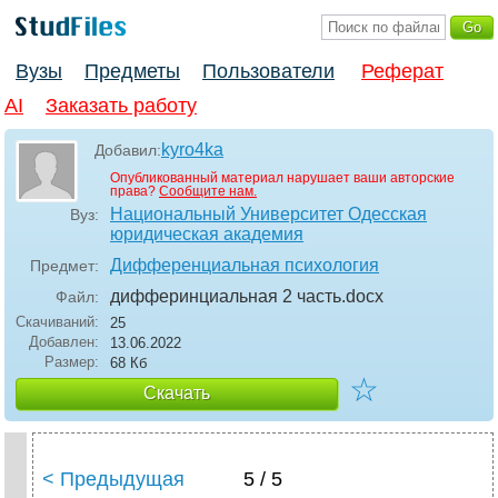
Вузы
Предметы
Пользователи
Реферат
AI
Заказать работу
kyro4ka
Добавил:
Опубликованный материал нарушает ваши авторские
права?
Сообщите нам.
Национальный Университет Одесская
Вуз:
юридическая академия
Дифференциальная психология
Предмет:
дифферинциальная 2 часть
.docx
Файл:
Скачиваний:
25
Добавлен:
13.06.2022
Размер:
68 Кб
☆
Скачать
< Предыдущая
5 / 5