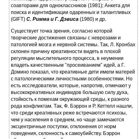
соавторами для одноклассников (1981); Анкета для
поиска и идентификации одаренных и талантливых
(GIFT)
С. Римма и Г. Дэвиса
(1980) и др.
Существует точка зрения, согласно которой
творческие достижения связаны с неврозами и
патологией мозга и нервной системы. Так, Л. Кронбах
склонен причину креативности видеть в плохой
регуляции мыслительного процесса, в неумении
владеть качественным "просеиванием" идей, а Г.
Домино показал, что креативные дети имели матерей
с патологическими личностными особенностями. Но
есть исследователи, которые, напротив, отмечают у
высококреативных индивидов большую силу духа,
стойкость к помехам окружающей среды, к разного
рода конфликтам. Так, Ф. Бэррон и Р. Кеттелл нашли,
что среди креативных реже встречаются психозы,
чем у населения в среднем, но чаще замечаются
эксцентричные поступки, отклонения от норм
поведения, склонность к самоубийству. Бэррон