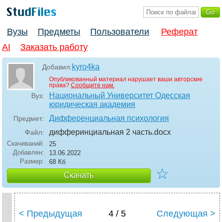
Вузы
Предметы
Пользователи
Реферат
AI
Заказать работу
kyro4ka
Добавил:
Опубликованный материал нарушает ваши авторские
права?
Сообщите нам.
Национальный Университет Одесская
Вуз:
юридическая академия
Дифференциальная психология
Предмет:
дифферинциальная 2 часть
.docx
Файл:
Скачиваний:
25
Добавлен:
13.06.2022
Размер:
68 Кб
☆
Скачать
< Предыдущая
4 / 5
Следующая >