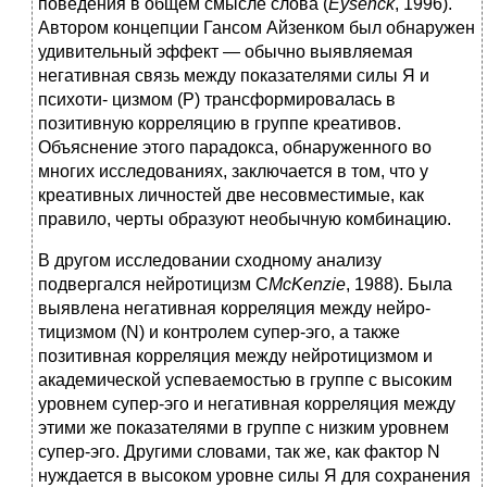
поведения в общем смысле слова (
Eysenck
, 1996).
Автором концепции Гансом Айзенком был обнаружен
удивительный эффект — обычно выявляемая
негативная связь между показателями силы Я и
психоти- цизмом (Р) трансформировалась в
позитивную корреляцию в группе креативов.
Объяснение этого парадокса, обнаруженного во
многих исследованиях, заключается в том, что у
креативных личностей две несовместимые, как
правило, черты образуют необычную комбинацию.
В другом исследовании сходному анализу
подвергался нейротицизм С
McKenzie
, 1988). Была
выявлена негативная корреляция между нейро-
тицизмом (N) и контролем супер-эго, а также
позитивная корреляция между нейротицизмом и
академической успеваемостью в группе с высоким
уровнем супер-эго и негативная корреляция между
этими же показателями в группе с низким уровнем
супер-эго. Другими словами, так же, как фактор N
нуждается в высоком уровне силы Я для сохранения