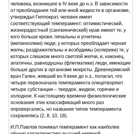
человека, возникшее в IV веке до н.э. В зависимости
от преобладания той или иной жидкости в организме,
утверждал Гиппократ, человек имеет
соответствующий темперамент: оптимистический,
жизнерадостный (сангвинический) нрав имеют те, у
кого больше крови; печальны и угнетены
(меланхолики) люди, у которых преобладает черная
желчь; раздражительны и возбудимы (холерики) те, у
которых слишком много светлой желчи, и, наконец,
апатичны, равнодушны (флегматики) люди, имеющие
больше других в организме мокроты. Древнеримский
врач Гален, живший во II веке до н.э., полагал, что
четыре первоначала темперамента олицетворяют
четыре субстанции – твердое, жидкое, горячее и
холодное. К настоящему времени физиологические
основания этих классификаций много раз
опровергались, но названия типов темперамента
сохранились (2, 8, 10, 18).
И.П.Павлов понимал темперамент как наиболее
общую характеристику высшей нервной