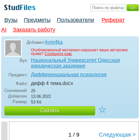
Вузы
Предметы
Пользователи
Реферат
AI
Заказать работу
kyro4ka
Добавил:
Опубликованный материал нарушает ваши авторские
права?
Сообщите нам.
Национальный Университет Одесская
Вуз:
юридическая академия
Дифференциальная психология
Предмет:
дифф 4 тема
.docx
Файл:
Скачиваний:
25
Добавлен:
13.06.2022
Размер:
53 Кб
☆
Скачать
1 / 9
Следующая >