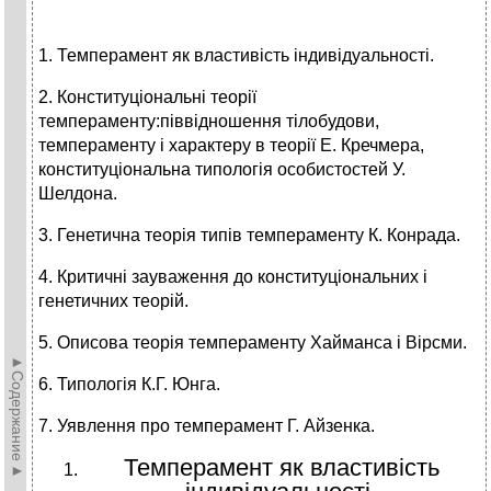
1. Темперамент як властивість індивідуальності.
2. Конституціональні теорії
темпераменту:піввідношення тілобудови,
темпераменту і характеру в теорії Е. Кречмера,
конституціональна типологія особистостей У.
Шелдона.
3. Генетична теорія типів темпераменту К. Конрада.
4. Критичні зауваження до конституціональних і
генетичних теорій.
5. Описова теорія темпераменту Хайманса і Вірсми.
►Содержание►
6. Типологія К.Г. Юнга.
7. Уявлення про темперамент Г. Айзенка.
Темперамент як властивість