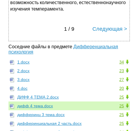
возможность количественного, естественнонаучного
изучения темперамента.
1 / 9
Следующая >
Соседние файлы в предмете
Дифференциальная
психология
1.docx
34
2.docx
23
3.docx
27
4.doc
20
ДИФФ 4 ТЕМА 2.docx
25
дифф 4 тема.docx
25
дифферинц 3 тема.docx
25
дифферинциальная 2 часть.docx
25